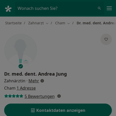
Ha
Wonach suchen Sie?
Startseite
Zahnarzt
Cham
Dr. med. dent. Andrea
Stadt ändern
Stadt ändern
Dr. med. dent.
Andrea Jung
über Spezialisierungen
Zahnärztin
·
Mehr
Cham
1 Adresse
5 Bewertungen
Kontaktdaten anzeigen