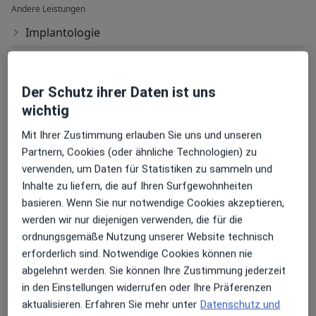
Andere Leistungen
Implantologie
Kinderzahnmedizin
Oralchirurgische Behandlung
Der Schutz ihrer Daten ist uns
wichtig
Parodontitis (Beratung)
Mit Ihrer Zustimmung erlauben Sie uns und unseren
Professionelle Zahnreinigung (Prophylaxe)
Partnern, Cookies (oder ähnliche Technologien) zu
verwenden, um Daten für Statistiken zu sammeln und
Weisheitszahnentfernung
Inhalte zu liefern, die auf Ihren Surfgewohnheiten
basieren. Wenn Sie nur notwendige Cookies akzeptieren,
Wurzelspitzenresektion (Beratung)
werden wir nur diejenigen verwenden, die für die
Zahnersatz (Beratung)
ordnungsgemäße Nutzung unserer Website technisch
erforderlich sind. Notwendige Cookies können nie
Zahnimplantation
abgelehnt werden. Sie können Ihre Zustimmung jederzeit
in den Einstellungen widerrufen oder Ihre Präferenzen
aktualisieren. Erfahren Sie mehr unter
Datenschutz und
Wie funktioniert die Preisbildung?