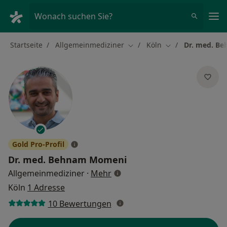
Ha
Wonach suchen Sie?
Startseite
Allgemeinmediziner
Köln
Dr. med. B
Stadt ändern
Stadt ändern
Gold Pro-Profil
Dr. med.
Behnam Momeni
über Spezialisierungen
Allgemeinmediziner
·
Mehr
Köln
1 Adresse
10 Bewertungen