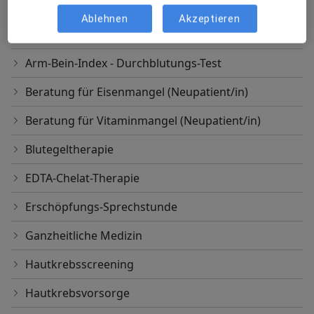
Andere Leistungen
Ablehnen
Akzeptieren
Aderlass
Arm-Bein-Index - Durchblutungs-Test
Beratung für Eisenmangel (Neupatient/in)
Beratung für Vitaminmangel (Neupatient/in)
Blutegeltherapie
EDTA-Chelat-Therapie
Erschöpfungs-Sprechstunde
Ganzheitliche Medizin
Hautkrebsscreening
Hautkrebsvorsorge