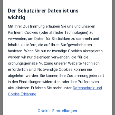
Allgemeinmedizin und Naturheilverfahren
Übersichtsseite zu kontaktieren, falls Sie Fragen
haben. Ich freue mich darauf, Sie persönlich
Der Schutz ihrer Daten ist uns
Neuraltherapie
kennenzulernen und Ihnen auf Ihrem
wichtig
Gesundheitsweg zu helfen.
Von-Werth-Str. 31, Köln
Mehr erfahren
Mit Ihrer Zustimmung erlauben Sie uns und unseren
Ganz Gesund Zentrum Dr. Momeni & Kollegen für
Partnern, Cookies (oder ähnliche Technologien) zu
Ihr Dr. med. Behnam Momeni
Allgemeinmedizin und Naturheilverfahren
verwenden, um Daten für Statistiken zu sammeln und
Inhalte zu liefern, die auf Ihren Surfgewohnheiten
Ozontherapie
basieren. Wenn Sie nur notwendige Cookies akzeptieren,
werden wir nur diejenigen verwenden, die für die
Von-Werth-Str. 31, Köln
Mehr erfahren
ordnungsgemäße Nutzung unserer Website technisch
Ganz Gesund Zentrum Dr. Momeni & Kollegen für
erforderlich sind. Notwendige Cookies können nie
Allgemeinmedizin und Naturheilverfahren
abgelehnt werden. Sie können Ihre Zustimmung jederzeit
in den Einstellungen widerrufen oder Ihre Präferenzen
Vitamininfusion
aktualisieren. Erfahren Sie mehr unter
Datenschutz und
Cookie Erklärung
Von-Werth-Str. 31, Köln
Mehr erfahren
Ganz Gesund Zentrum Dr. Momeni & Kollegen für
Allgemeinmedizin und Naturheilverfahren
Cookie-Einstellungen