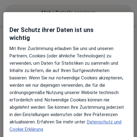
Mehr Details anzeigen
über die Adresse
Der Schutz ihrer Daten ist uns
wichtig
Erfahrungen
Mit Ihrer Zustimmung erlauben Sie uns und unseren
Bewerten
Partnern, Cookies (oder ähnliche Technologien) zu
verwenden, um Daten für Statistiken zu sammeln und
Inhalte zu liefern, die auf Ihren Surfgewohnheiten
basieren. Wenn Sie nur notwendige Cookies akzeptieren,
65 Bewertungen
werden wir nur diejenigen verwenden, die für die
ordnungsgemäße Nutzung unserer Website technisch
Jede einzelne Bewertungen ist wichtig. Wir
erforderlich sind. Notwendige Cookies können nie
prüfen und moderieren Bewertungen
abgelehnt werden. Sie können Ihre Zustimmung jederzeit
gemäß unserer Richtlinien. Erfahren Sie
in den Einstellungen widerrufen oder Ihre Präferenzen
mehr über Bewertungen und wie wir
aktualisieren. Erfahren Sie mehr unter
Datenschutz und
Mehr übe
Sterne berechnen unter
Mehr erfahren
Cookie Erklärung