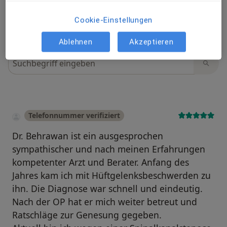
Cookie-Einstellungen
Ablehnen
Akzeptieren
Bewertungen durchsuchen
Telefonnummer verifiziert
Dr. Behrawan ist ein ausgesprochen
sympathischer und nach meinen Erfahrungen
kompetenter Arzt und Berater. Anfang des
Jahres kam ich mit Hüftgelenksbeschwerden zu
ihn. Die Diagnose war schnell und eindeutig.
Nach der OP hat er mich weiter betreut und
Ratschläge zur Genesung gegeben.