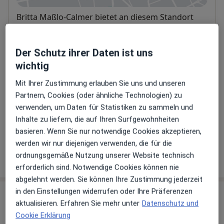
Verfügbarkeit
Britta Maßlo-Calmer bietet an diesem Standort
über Jameda keine Online-Terminbuchung an
Der Schutz ihrer Daten ist uns
Zahlungsmodalitäten (private Besuche)
wichtig
Akzeptierte Versicherungen
Mit Ihrer Zustimmung erlauben Sie uns und unseren
Details
Partnern, Cookies (oder ähnliche Technologien) zu
verwenden, um Daten für Statistiken zu sammeln und
Telefonnummer
Inhalte zu liefern, die auf Ihren Surfgewohnheiten
040 6...
Telefonnummer anzeigen
basieren. Wenn Sie nur notwendige Cookies akzeptieren,
werden wir nur diejenigen verwenden, die für die
ordnungsgemäße Nutzung unserer Website technisch
Mehr Details anzeigen
über die Adresse
erforderlich sind. Notwendige Cookies können nie
abgelehnt werden. Sie können Ihre Zustimmung jederzeit
in den Einstellungen widerrufen oder Ihre Präferenzen
Erfahrungen
aktualisieren. Erfahren Sie mehr unter
Datenschutz und
Cookie Erklärung
Bewerten