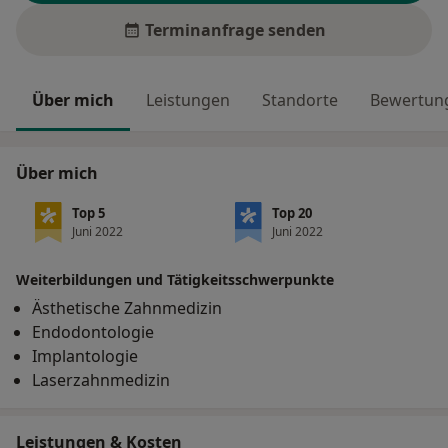
Terminanfrage senden
Über mich
Leistungen
Standorte
Bewertung
Über mich
Top 5
Top 20
Juni 2022
Juni 2022
Weiterbildungen und Tätigkeitsschwerpunkte
Ästhetische Zahnmedizin
Endodontologie
Implantologie
Laserzahnmedizin
Leistungen & Kosten