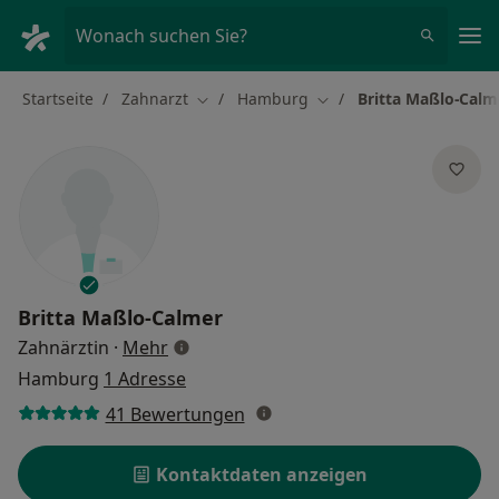
Ha
Wonach suchen Sie?
Startseite
Zahnarzt
Hamburg
Britta Maßlo-Calm
Stadt ändern
Stadt ändern
Britta Maßlo-Calmer
über Spezialisierungen
Zahnärztin
·
Mehr
Hamburg
1 Adresse
41 Bewertungen
Kontaktdaten anzeigen