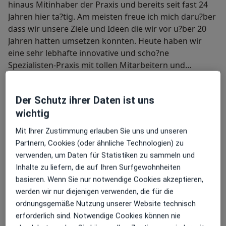
hinaus Mitinhaber der Praxis und bereits seit fast 24
Jahren hier ta?tig. Am meisten freue ich mich daru?ber
dass wir unsere Ziele und Ideen die wir vor u?ber 20
Jahren hatten umsetzen konnten. Heute haben wir
eine sehr lebhafte innovative und scho?ne
Spezialisten-Praxis mit tollen Mitarbeitern und
Kollegen.
Vita
Der Schutz ihrer Daten ist uns
wichtig
Studium in Mu?nster
Mit Ihrer Zustimmung erlauben Sie uns und unseren
Partnern, Cookies (oder ähnliche Technologien) zu
1989 Staatsexamen
verwenden, um Daten für Statistiken zu sammeln und
Inhalte zu liefern, die auf Ihren Surfgewohnheiten
1990 - 1993 Ausbildungsassistent in Bingen und
basieren. Wenn Sie nur notwendige Cookies akzeptieren,
lu?nen
werden wir nur diejenigen verwenden, die für die
ordnungsgemäße Nutzung unserer Website technisch
seit Mai 1993 niedergelassen in Sozieta?t mit
erforderlich sind. Notwendige Cookies können nie
Dres. Horst und Dirk Pru?nte Unna auch ta?tig in