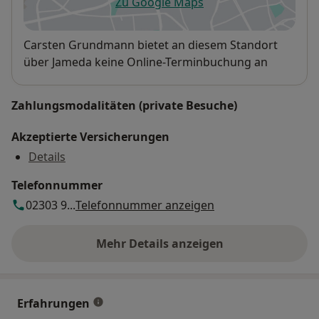
Zu Google Maps
öffnet in einer neuen Registe
Verfügbarkeit
Carsten Grundmann bietet an diesem Standort
über Jameda keine Online-Terminbuchung an
Zahlungsmodalitäten (private Besuche)
Akzeptierte Versicherungen
Details
Telefonnummer
02303 9...
Telefonnummer anzeigen
Mehr Details anzeigen
über die Adresse
Erfahrungen