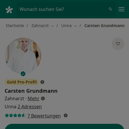
Ha
Wonach suchen Sie?
Startseite
Zahnarzt
Unna
Carsten Grundmann
Stadt ändern
Stadt ändern
Gold Pro-Profil
Carsten Grundmann
über Spezialisierungen
Zahnarzt
·
Mehr
Unna
2 Adressen
7 Bewertungen