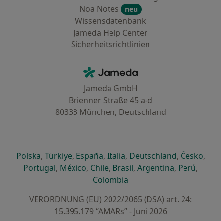
Noa Notes
neu
Wissensdatenbank
Jameda Help Center
Sicherheitsrichtlinien
Kontakt
Jameda - Startseite
Jameda GmbH
Brienner Straße 45 a-d
80333 München, Deutschland
öffnet in einer neuen Registerkarte
öffnet in einer neuen Registerkarte
öffnet in einer neuen Registerk
öffnet in einer neuen Reg
öffnet in ei
öffn
Polska
,
Türkiye
,
España
,
Italia
,
Deutschland
,
Česko
,
öffnet in einer neuen Registerkarte
öffnet in einer neuen Registerkarte
öffnet in einer neuen Register
öffnet in einer neuen R
öffnet in ei
öffnet
Portugal
,
México
,
Chile
,
Brasil
,
Argentina
,
Perú
,
öffnet in einer neuen Re
Colombia
VERORDNUNG (EU) 2022/2065 (DSA) art. 24:
15.395.179 “AMARs” - Juni 2026