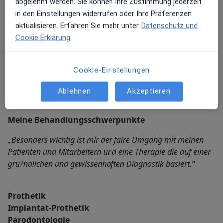
abgelehnt werden. Sie können Ihre Zustimmung jederzeit
Menden
in den Einstellungen widerrufen oder Ihre Präferenzen
Mitgliedschaften
aktualisieren. Erfahren Sie mehr unter
Datenschutz und
Cookie Erklärung
Deutsche Gesellschaft für Laserzahnheilkunde
Cookie-Einstellungen
(DGL)
Ablehnen
Akzeptieren
Meine Behandlungs­schwerpunkte
„Besonders wichtig ist mir der faire Umgang mit meinen
Patienten und Mitarbeitern und eine Therapie die auf einer
gru?ndlichen und gewissenhaften Diagnostik basiert.“
Prothetik
Implantat-Prothetik
Parodontologie