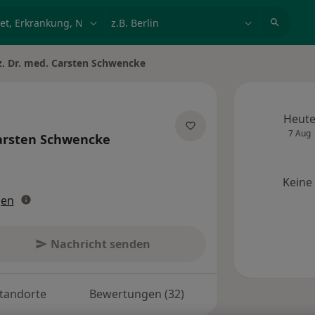
et, Erkrankung, Name
z.B. Berlin
oz. Dr. med. Carsten Schwencke
Heut
7 Aug
arsten Schwencke
zialisierungen
Keine
gen
Nachricht senden
tandorte
Bewertungen (32)