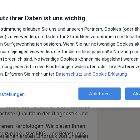
tz ihrer Daten ist uns wichtig
Zustimmung erlauben Sie uns und unseren Partnern, Cookies (oder äh
en) zu verwenden, um Daten für Statistiken zu sammeln und Inhalte 
ren Surfgewohnheiten basieren. Wenn Sie nur notwendige Cookies ak
nist und Kardiologe im MVZ Prof.
 nur diejenigen verwenden, die für die ordnungsgemäße Nutzung uns
 Altona freut mich sehr.
erforderlich sind. Notwendige Cookies können nie abgelehnt werden.
mmung jederzeit in den Einstellungen widerrufen oder Ihre Präferenz
iert auf die Diagnostik und Behandlung
en. Erfahren Sie mehr unter
Datenschutz und Cookie Erklärung
 die Grenzen Hamburgs und
tes kardiologisches Zentrum.
nsere Gesundheit, unser
Ablehnen
Ak
nstellungen
t. Sie frühzeitig zu erkennen und
itniederlassung des Medizinischen
n Wissenschaft zu behandeln ist
 Prof. Schofer GmbH eine umfassende
chste Qualität in der Diagnostik und
.
enen Kardiologen. Wir bieten Ihnen
izin inklusive EKG- und Belastungs-
on einen ersten Eindruck von unseren