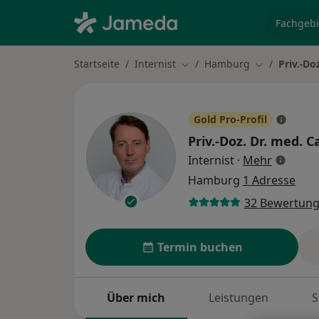
Fachgebi
Startseite
Internist
Hamburg
Priv.-D
Stadt ändern
Stadt ändern
Gold Pro-Profil
Priv.-Doz. Dr. med.
C
über Spe
Internist
·
Mehr
Hamburg
1 Adresse
32 Bewertun
Termin buchen
Über mich
Leistungen
S