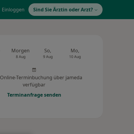
Einloggen
Sind Sie Ärztin oder Arzt?
e
Morgen
So,
Mo,
Di,
Mi,
8 Aug
9 Aug
10 Aug
11 Aug
12 Au
 Online-Terminbuchung über jameda
verfügbar
Terminanfrage senden