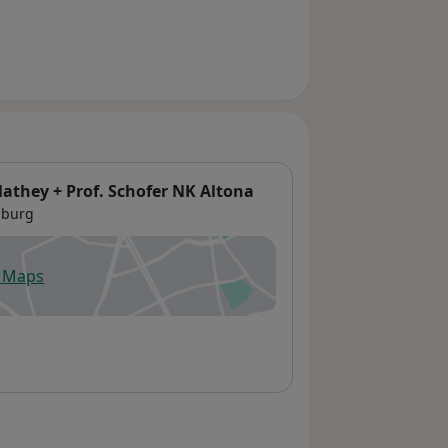
they + Prof. Schofer NK Altona
burg
e Maps
fnet in einer neuen Registerkarte