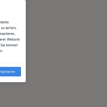
nliche
zu liefern,
zeptieren,
erer Website
 Sie können
en
zeptieren