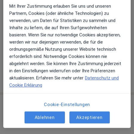
Zu Google Maps
Mit Ihrer Zustimmung erlauben Sie uns und unseren
öffnet in einer neuen Registe
Partnern, Cookies (oder ähnliche Technologien) zu
verwenden, um Daten für Statistiken zu sammeln und
Verfügbarkeit
Dr. med. Christian Schoch bietet an diesem
Inhalte zu liefern, die auf Ihren Surfgewohnheiten
Standort über Jameda keine Online-
basieren. Wenn Sie nur notwendige Cookies akzeptieren,
Terminbuchung an
werden wir nur diejenigen verwenden, die für die
ordnungsgemäße Nutzung unserer Website technisch
Telefonnummer
erforderlich sind. Notwendige Cookies können nie
08362 3...
Telefonnummer anzeigen
abgelehnt werden. Sie können Ihre Zustimmung jederzeit
in den Einstellungen widerrufen oder Ihre Präferenzen
aktualisieren. Erfahren Sie mehr unter
Datenschutz und
Mehr Details anzeigen
über die Adresse
Cookie Erklärung
Erfahrungen
Cookie-Einstellungen
Ablehnen
Akzeptieren
Bewerten