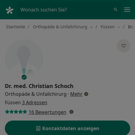
Ha
Wonach suchen Sie?
Startseite
Orthopäde & Unfallchirurg
Füssen
Dr.
Stadt ändern
Stadt än
Dr. med.
Christian Schoch
über Spezialisierungen
Orthopäde & Unfallchirurg
·
Mehr
Füssen
3 Adressen
16 Bewertungen
Kontaktdaten anzeigen