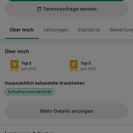
Terminanfrage senden
Über mich
Leistungen
Standorte
Bewertung
Über mich
Top 5
Top 5
Juni 2022
Juni 2022
Hauptsächlich behandelte Krankheiten
Schulterinstabilität
Mehr Details anzeigen
über Erfahrungen