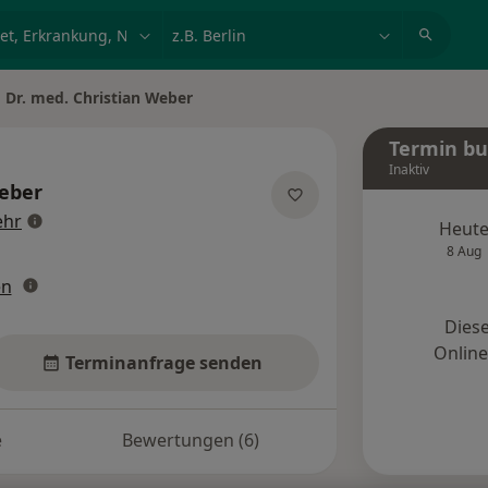
et, Erkrankung, Name
z.B. Berlin
Dr. med. Christian Weber
dt ändern
Termin b
Inaktiv
Weber
über Spezialisierungen
hr
Heut
8 Aug
en
Diese
Onlin
Terminanfrage senden
e
Bewertungen (6)