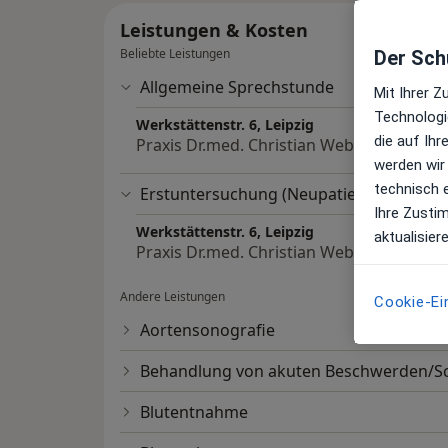
Leistungen & Kosten
Beliebte Leistungen
Der Schu
Allgemeine Sprechstunde
Mit Ihrer 
Technologi
Werkstättenstr. 6, Leipzig
die auf Ih
Praxis Dr.med. Christian Weber Facharzt
werden wir
technisch 
Erstuntersuchung (Neupatient/in)
Ihre Zusti
Werkstättenstr. 6, Leipzig
aktualisier
Praxis Dr.med. Christian Weber Facharzt
Andere Leistungen
Cookie-Ei
Aortensonografie
Behandlung von akuten Beschwerden/
Blutentnahme