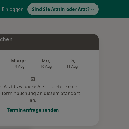
Einloggen
Sind Sie Ärztin oder Arzt?
uchen
e
Morgen
Mo,
Di,
Mi,
Do,
9 Aug
10 Aug
11 Aug
12 Aug
13 Au
r Arzt bzw. diese Ärztin bietet keine
e-Terminbuchung an diesem Standort
an.
Terminanfrage senden