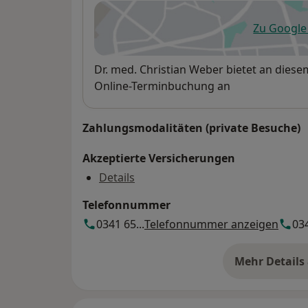
Zu Googl
öf
Verfügbarkeit
Dr. med. Christian Weber bietet an dies
Online-Terminbuchung an
Zahlungsmodalitäten (private Besuche)
Akzeptierte Versicherungen
Details
Telefonnummer
0341 65...
Telefonnummer anzeigen
034
Mehr Details
üb