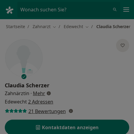
Ha
Wonach suchen Sie?
Startseite
Zahnarzt
Edewecht
Claudia Scherzer
Stadt ändern
Stadt ändern
Claudia Scherzer
über Spezialisierungen
Zahnärztin
·
Mehr
Edewecht
2 Adressen
21 Bewertungen
Kontaktdaten anzeigen