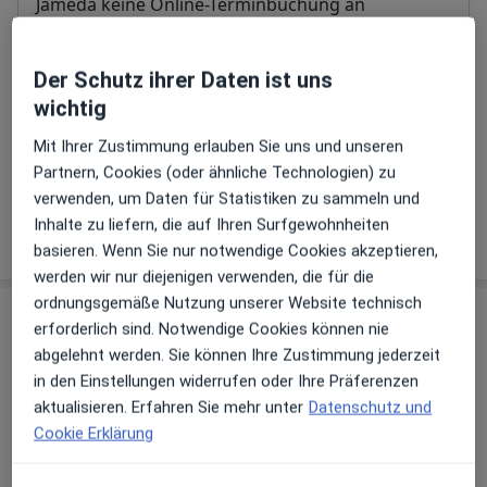
Jameda keine Online-Terminbuchung an
Zahlungsmodalitäten (private Besuche)
Der Schutz ihrer Daten ist uns
Akzeptierte Versicherungen
Details
wichtig
Telefonnummer
Mit Ihrer Zustimmung erlauben Sie uns und unseren
04492 46...
Telefonnummer anzeigen
Partnern, Cookies (oder ähnliche Technologien) zu
verwenden, um Daten für Statistiken zu sammeln und
Inhalte zu liefern, die auf Ihren Surfgewohnheiten
Mehr Details anzeigen
über die Adresse
basieren. Wenn Sie nur notwendige Cookies akzeptieren,
werden wir nur diejenigen verwenden, die für die
ordnungsgemäße Nutzung unserer Website technisch
Erfahrungen
erforderlich sind. Notwendige Cookies können nie
abgelehnt werden. Sie können Ihre Zustimmung jederzeit
Bewerten
in den Einstellungen widerrufen oder Ihre Präferenzen
aktualisieren. Erfahren Sie mehr unter
Datenschutz und
Cookie Erklärung
21 Bewertungen