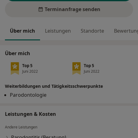
Terminanfrage senden
Über mich
Leistungen
Standorte
Bewertung
Über mich
Top 5
Top 5
Juni 2022
Juni 2022
Weiterbildungen und Tätigkeitsschwerpunkte
Parodontologie
Leistungen & Kosten
Andere Leistungen
Parodontitis (Beratung)