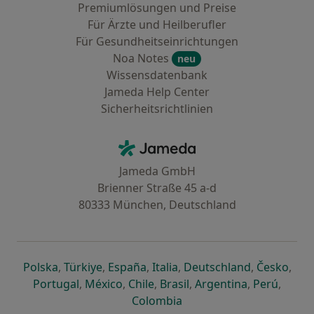
Premiumlösungen und Preise
Für Ärzte und Heilberufler
Für Gesundheitseinrichtungen
Noa Notes
neu
Wissensdatenbank
Jameda Help Center
Sicherheitsrichtlinien
Kontakt
Jameda - Startseite
Jameda GmbH
Brienner Straße 45 a-d
80333 München, Deutschland
öffnet in einer neuen Registerkarte
öffnet in einer neuen Registerkarte
öffnet in einer neuen Registerk
öffnet in einer neuen Reg
öffnet in ei
öffn
Polska
,
Türkiye
,
España
,
Italia
,
Deutschland
,
Česko
,
öffnet in einer neuen Registerkarte
öffnet in einer neuen Registerkarte
öffnet in einer neuen Register
öffnet in einer neuen R
öffnet in ei
öffnet
Portugal
,
México
,
Chile
,
Brasil
,
Argentina
,
Perú
,
öffnet in einer neuen Re
Colombia