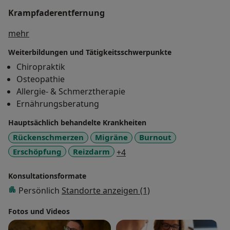
Krampfaderentfernung
Über mich
mehr
Weiterbildungen und Tätigkeitsschwerpunkte
Chiropraktik
Osteopathie
Allergie- & Schmerztherapie
Ernährungsberatung
Hauptsächlich behandelte Krankheiten
Rückenschmerzen
Migräne
Burnout
a11y_sr_more_diseases
Erschöpfung
Reizdarm
+4
Konsultationsformate
Persönlich
Standorte anzeigen (1)
Fotos und Videos