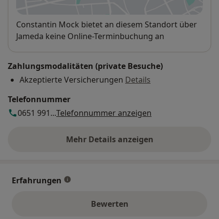
öffnet in einer neuen Registe
Verfügbarkeit
Constantin Mock bietet an diesem Standort über
Jameda keine Online-Terminbuchung an
Zahlungsmodalitäten (private Besuche)
Akzeptierte Versicherungen
Details
Telefonnummer
0651 991...
Telefonnummer anzeigen
Mehr Details anzeigen
über die Adresse
Erfahrungen
Bewerten