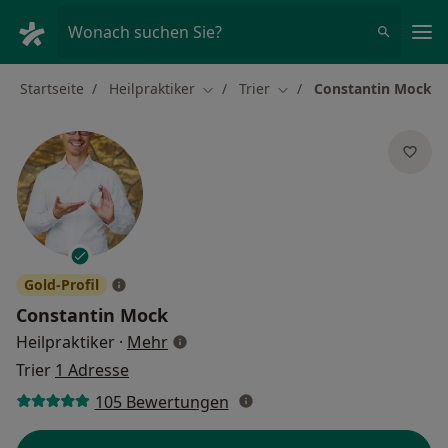
Ha
Wonach suchen Sie?
Startseite
Heilpraktiker
Trier
Constantin Mock
Stadt ändern
Stadt ändern
Gold-Profil
Constantin Mock
über Spezialisierungen
Heilpraktiker
·
Mehr
Trier
1 Adresse
105 Bewertungen