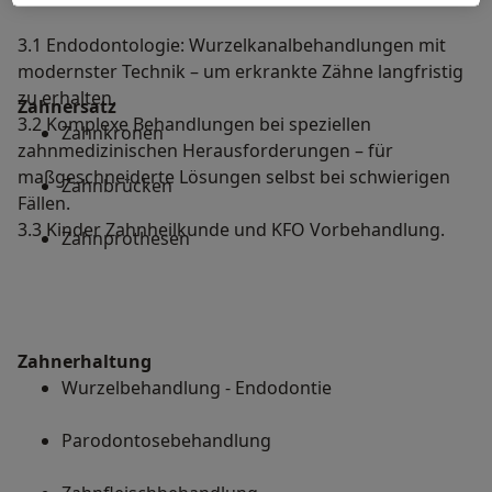
3.1 Endodontologie: Wurzelkanalbehandlungen mit
modernster Technik – um erkrankte Zähne langfristig
zu erhalten.
Zahnersatz
3.2 Komplexe Behandlungen bei speziellen
Zahnkronen
zahnmedizinischen Herausforderungen – für
maßgeschneiderte Lösungen selbst bei schwierigen
Zahnbrücken
Fällen.
3.3 Kinder Zahnheilkunde und KFO Vorbehandlung.
Zahnprothesen
Zahnerhaltung
Wurzelbehandlung - Endodontie
Parodontosebehandlung