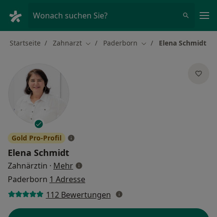
Ha
Wonach suchen Sie?
Startseite
Zahnarzt
Paderborn
Elena Schmidt
Stadt ändern
Stadt ändern
Gold Pro-Profil
Elena Schmidt
über Spezialisierungen
Zahnärztin
·
Mehr
Paderborn
1 Adresse
112 Bewertungen