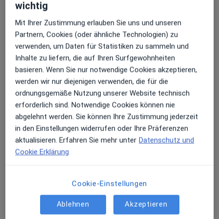
wichtig
Westerntor in der Marienstr. 29 in Paderborn biete ich
2. Ästhetik und Funktion
Ihnen ein breites Spektrum moderner Zahnmedizin -
Mit Ihrer Zustimmung erlauben Sie uns und unseren
von der Vorsorge über zahnerhaltende und
Partnern, Cookies (oder ähnliche Technologien) zu
2.1 Kieferorthopädie: Zahnkorrekturen mit Alignern –
zahnersetzende Versorgungen bis hin zu Zahnästhetik
verwenden, um Daten für Statistiken zu sammeln und
für ein schönes Lächeln und eine optimale
und Kieferorthopädie.
Inhalte zu liefern, die auf Ihren Surfgewohnheiten
Zahnfunktion.
basieren. Wenn Sie nur notwendige Cookies akzeptieren,
2.2 Prothetik: Hochwertiger Zahnersatz, wie Kronen,
werden wir nur diejenigen verwenden, die für die
Brücken und Prothesen – um verloren gegangene
Eine Übersicht über meine Leistungen habe ich Ihnen
ordnungsgemäße Nutzung unserer Website technisch
Zähne funktionell und ästhetisch zu ersetzen.
hier auf jameda zusammengestellt. Selbstverständlich
erforderlich sind. Notwendige Cookies können nie
2.3 F.I.T. (Forma Injektion Technik): Minimal-invasive
können Sie mein Praxisteam auch telefonisch
abgelehnt werden. Sie können Ihre Zustimmung jederzeit
Rekonstruktion von abrasionsbedingtem
unter 05251/23371 erreichen. Es steht Ihnen für alle
in den Einstellungen widerrufen oder Ihre Präferenzen
Zahnhartsubstanzverlust ohne Präparation – für eine
Fragen gerne zur Verfügung!
aktualisieren. Erfahren Sie mehr unter
Datenschutz und
natürliche Zahnform, bessere Funktion und Schonung
Cookie Erklärung
der Zahnsubstanz.
2.4 Intraoraler 3D-Scan: Moderne Technologie für
Prophylaxe / Vorsorge
präzise digitale Abformungen – komfortabler, genauer
Cookie-Einstellungen
Professionelle Zahnreinigung
und angenehmer als herkömmliche Abformungen.
Ablehnen
Akzeptieren
Fissurenversiegelung
3. Weitere Behandlungen