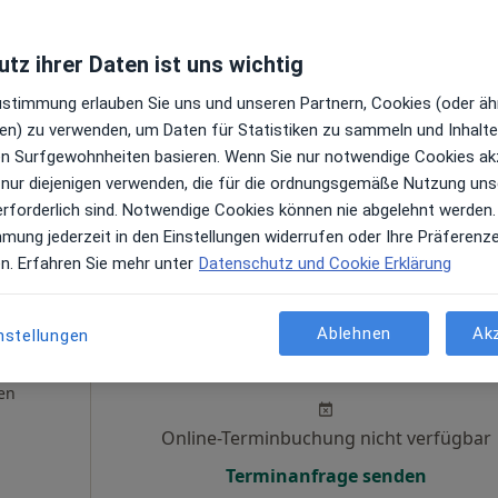
g,
Online-Terminbuchung nicht verfügbar
tz ihrer Daten ist uns wichtig
Telefonnummer anzeigen
en
Zustimmung erlauben Sie uns und unseren Partnern, Cookies (oder äh
en) zu verwenden, um Daten für Statistiken zu sammeln und Inhalte 
ren Surfgewohnheiten basieren. Wenn Sie nur notwendige Cookies ak
 nur diejenigen verwenden, die für die ordnungsgemäße Nutzung uns
erforderlich sind. Notwendige Cookies können nie abgelehnt werden.
mmung jederzeit in den Einstellungen widerrufen oder Ihre Präferenz
Maps
en. Erfahren Sie mehr unter
Datenschutz und Cookie Erklärung
BDH-Klinik Waldkirch Abt. Orthopädie und Unfallchirurgie
Ablehnen
Ak
nstellungen
Heute
Morgen
Sa,
So,
6 Aug
7 Aug
8 Aug
9 Aug
en
Online-Terminbuchung nicht verfügbar
Terminanfrage senden