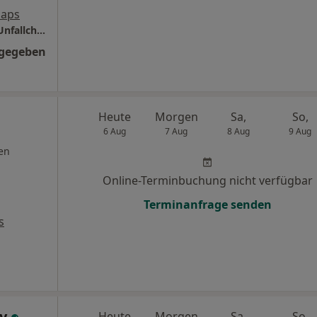
Maps
BDH-Klinik Waldkirch Abt. Orthopädie und Unfallchirurgie
ngegeben
Heute
Morgen
Sa,
So,
6 Aug
7 Aug
8 Aug
9 Aug
en
Online-Terminbuchung nicht verfügbar
Terminanfrage senden
s
ry
Heute
Morgen
Sa,
So,