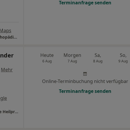
Terminanfrage senden
 Maps
Universitätsklinikum Freiburg Klinik für Orthopädie und Unfallchirurgie
ander
Heute
Morgen
Sa,
So,
6 Aug
7 Aug
8 Aug
9 Aug
·
Mehr
Online-Terminbuchung nicht verfügbar
Terminanfrage senden
gle
Praxis für Körpertherapie Alexander Tschöpe Heilpraktiker