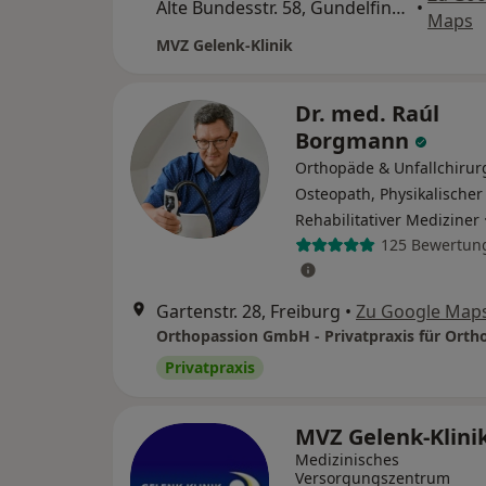
Alte Bundesstr. 58, Gundelfingen
•
Maps
MVZ Gelenk-Klinik
Dr. med. Raúl
Borgmann
Orthopäde & Unfallchirur
Osteopath, Physikalischer
Rehabilitativer Mediziner
125 Bewertun
Gartenstr. 28, Freiburg
•
Zu Google Map
Privatpraxis
MVZ Gelenk-Klini
Medizinisches
Versorgungszentrum