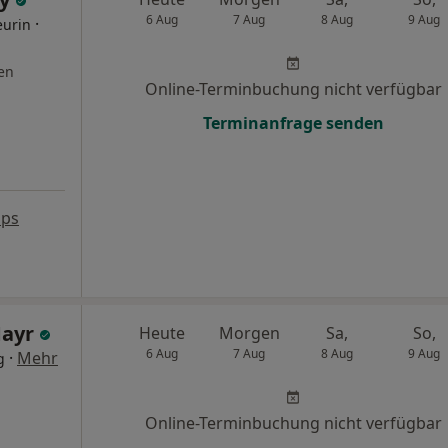
6 Aug
7 Aug
8 Aug
9 Aug
·
eurin
en
Online-Terminbuchung nicht verfügbar
Terminanfrage senden
aps
Mayr
Heute
Morgen
Sa,
So,
6 Aug
7 Aug
8 Aug
9 Aug
·
Mehr
g
Online-Terminbuchung nicht verfügbar