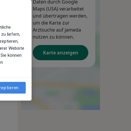
Daten durch Google
Maps (USA) verarbeitet
und übertragen werden,
um die Karte zur
nliche
Arztsuche auf jameda
zu liefern,
nutzen zu können.
zeptieren,
erer Website
Karte anzeigen
 Sie können
en
zeptieren
Mo,
Di,
Mi,
10 Aug
11 Aug
12 Aug