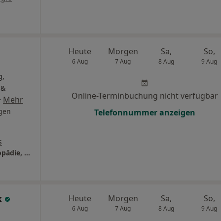
Heute
Morgen
Sa,
So,
6 Aug
7 Aug
8 Aug
9 Aug
g,
 &
Online-Terminbuchung nicht verfügbar
·
Mehr
gen
Telefonnummer anzeigen
s
Orthopassion GmbH - Privatpraxis für Orthopädie, Osteopathie & Bewegungsmedizin
k
Heute
Morgen
Sa,
So,
6 Aug
7 Aug
8 Aug
9 Aug