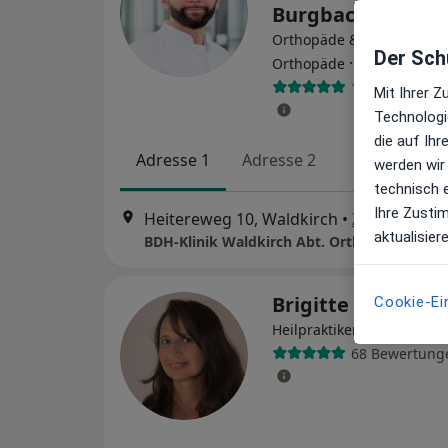
Burgbacher
Orthopäde & Unfallchirur
Der Schu
·
Mehr
Orthopäde
19 Bewertung
Mit Ihrer 
Technologi
die auf Ih
Adresse 1
Adresse 2
werden wir
technisch 
Ihre Zusti
Heitereweg 10, Waldkirch
•
Zu Google 
aktualisier
Brigitte Kälin
Cookie-Ei
·
Mehr
Heilpraktikerin
68 Bewertung