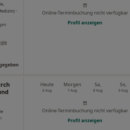
ie,
·
Medizin)
Online-Terminbuchung nicht verfügbar
Profil anzeigen
gen
gle
ngegeben
irch
Heute
Morgen
Sa,
So,
und
6 Aug
7 Aug
8 Aug
9 Aug
Online-Terminbuchung nicht verfügbar
ie
n
Profil anzeigen