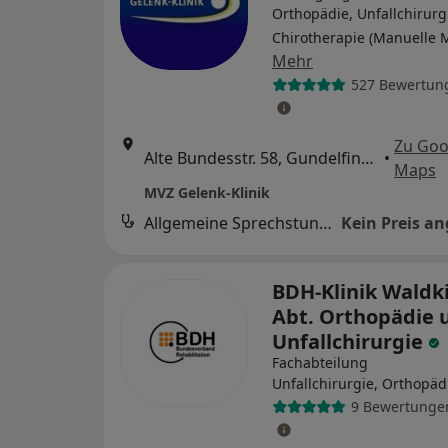
Orthopädie, Unfallchirurg
Chirotherapie (Manuelle 
Mehr
527 Bewertun
Zu Goo
Alte Bundesstr. 58, Gundelfingen
•
Maps
MVZ Gelenk-Klinik
Allgemeine Sprechstunde
Kein Preis a
BDH-Klinik Waldk
Abt. Orthopädie 
Unfallchirurgie
Fachabteilung
Unfallchirurgie, Orthopäd
9 Bewertunge