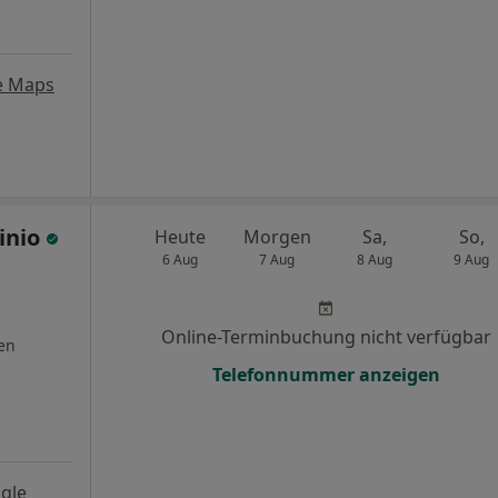
e Maps
inio
Heute
Morgen
Sa,
So,
6 Aug
7 Aug
8 Aug
9 Aug
Online-Terminbuchung nicht verfügbar
en
Telefonnummer anzeigen
gle