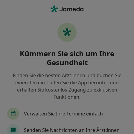
Ha
Augenfalten • Friedrichsdorf, Hessen
Filter & Sortierung
• 1
Zu Google Map
Augenfalten, Friedrichsdorf
Kümmern Sie sich um Ihre
Wie wir die Suchergebnisse sortieren
Gesundheit
Finden Sie die besten Ärzt:innen und buchen Sie
Nach welchem Fachgebiet suchen Sie?
einen Termin. Laden Sie die App herunter und
Hautarzt (Dermatologe)
erhalten Sie kostenlos Zugang zu exklusiven
Funktionen:
Verwalten Sie Ihre Termine einfach
Senden Sie Nachrichten an Ihre Ärzt:innen