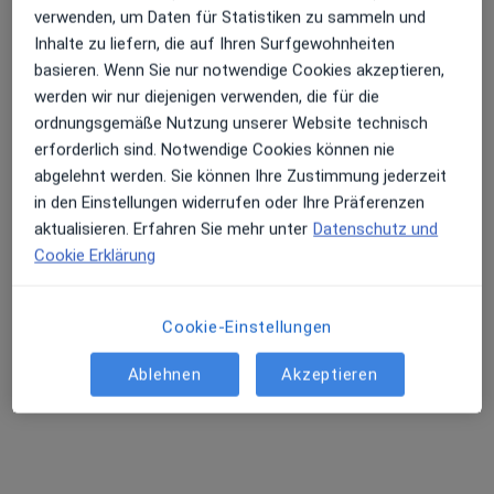
verwenden, um Daten für Statistiken zu sammeln und
Inhalte zu liefern, die auf Ihren Surfgewohnheiten
basieren. Wenn Sie nur notwendige Cookies akzeptieren,
werden wir nur diejenigen verwenden, die für die
Kirsten Küppers
ordnungsgemäße Nutzung unserer Website technisch
Hautärztin (Dermatologin)
erforderlich sind. Notwendige Cookies können nie
103 Bewertungen
abgelehnt werden. Sie können Ihre Zustimmung jederzeit
in den Einstellungen widerrufen oder Ihre Präferenzen
Zu Google
aktualisieren. Erfahren Sie mehr unter
Datenschutz und
Am Houiller Platz 4 c, Friedrichsdorf
•
Maps
Cookie Erklärung
DermaCheck Kirsten Küppers Fachärztin für Dermatologie
Dieser Arzt bzw. diese Ärztin bietet keine Online-Terminbuchung an diesem Standort an.
Cookie-Einstellungen
Terminanfrage senden
Ablehnen
Akzeptieren