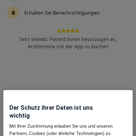
Erhalten Sie Benachrichtigungen
Dr. med. Rayfa Chaieb
·
Mehr
Hautärztin (Dermatologin), Allergologin
43 Bewertungen
Sehr beliebt: Patient:innen bevorzugen es,
Arzttermine mit der App zu buchen
Vorstadt 2, Oberursel
•
Zu Google Maps
Hautarztpraxis Laserzentrum Dr. Rayfa Chaieb & Kollegen Fachärztin für Dermatologie
Privatpraxis
Dieser Arzt bzw. diese Ärztin bietet keine Online-Terminbuchung an diesem Standort an.
Terminanfrage senden
Der Schutz ihrer Daten ist uns
wichtig
Mit Ihrer Zustimmung erlauben Sie uns und unseren
Partnern, Cookies (oder ähnliche Technologien) zu