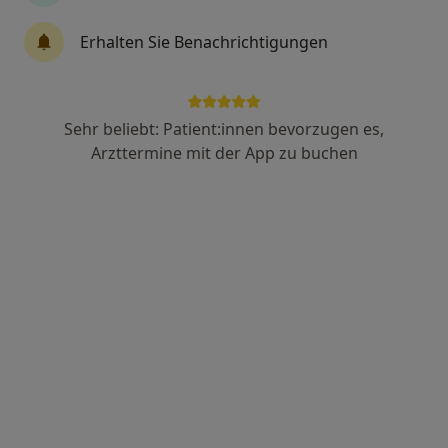
Erhalten Sie Benachrichtigungen
Tanja Hergersberg
·
Mehr
Heilpraktikerin
98 Bewertungen
Sehr beliebt: Patient:innen bevorzugen es,
Arzttermine mit der App zu buchen
Adresse
Videosprechstunde
Zu Google
Großweidenmühlstr. 28 j, Nürnberg
•
Maps
Praxis Tanja Hergersberg Heilpraktikerin
Privatpraxis
Dieser Arzt bzw. diese Ärztin bietet keine Online-Terminbuchung an diesem Standort an.
Terminanfrage senden