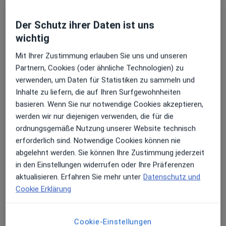
Dieser Arzt bzw. diese Ärztin bietet keine Online-Terminbuchung an diesem Standort an.
Terminanfrage senden
Der Schutz ihrer Daten ist uns
wichtig
Mit Ihrer Zustimmung erlauben Sie uns und unseren
Partnern, Cookies (oder ähnliche Technologien) zu
verwenden, um Daten für Statistiken zu sammeln und
Inhalte zu liefern, die auf Ihren Surfgewohnheiten
basieren. Wenn Sie nur notwendige Cookies akzeptieren,
werden wir nur diejenigen verwenden, die für die
ordnungsgemäße Nutzung unserer Website technisch
Dr. med. Cristian-Marian Mezö
erforderlich sind. Notwendige Cookies können nie
·
Mehr
Plastischer & Ästhetischer Chirurg, Nuklearmediziner
abgelehnt werden. Sie können Ihre Zustimmung jederzeit
6 Bewertungen
in den Einstellungen widerrufen oder Ihre Präferenzen
aktualisieren. Erfahren Sie mehr unter
Datenschutz und
Cookie Erklärung
Adresse 1
Adresse 2
Cookie-Einstellungen