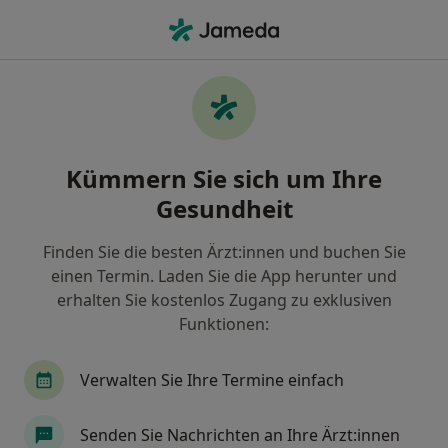
Ha
Augenfalten • Fürth, Bayern
Filter & Sortierung
• 1
Zu Google Map
Augenfalten, Fürth
Kümmern Sie sich um Ihre
Wie wir die Suchergebnisse sortieren
Gesundheit
Finden Sie die besten Ärzt:innen und buchen Sie
Nach welchem Fachgebiet suchen Sie?
einen Termin. Laden Sie die App herunter und
Heilpraktiker
Nuklearmediziner
Hautarzt
erhalten Sie kostenlos Zugang zu exklusiven
Funktionen:
Verwalten Sie Ihre Termine einfach
Senden Sie Nachrichten an Ihre Ärzt:innen