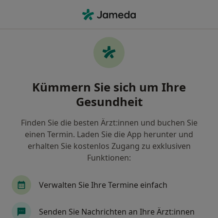
Ha
Diabetes • Köln, Nordrhein-Westfalen
Filter & Sortierung
• 1
Zu Google Map
Diabetes, Köln
Kümmern Sie sich um Ihre
Wie wir die Suchergebnisse sortieren
Gesundheit
Finden Sie die besten Ärzt:innen und buchen Sie
Nach welchem Fachgebiet suchen Sie?
einen Termin. Laden Sie die App herunter und
Allgemeinmediziner
Internist
Augenarzt
erhalten Sie kostenlos Zugang zu exklusiven
Funktionen:
Verwalten Sie Ihre Termine einfach
Senden Sie Nachrichten an Ihre Ärzt:innen