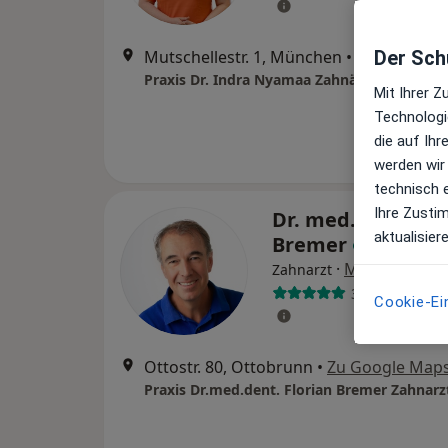
Mutschellestr. 1, München
•
Zu Google 
Der Schu
Praxis Dr. Indra Nyamaa Zahnärztin
Mit Ihrer 
Technologi
die auf Ih
werden wir
technisch 
Ihre Zusti
Dr. med. dent. Fl
aktualisier
Bremer
·
Mehr
Zahnarzt
34 Bewertung
Cookie-Ei
Ottostr. 80, Ottobrunn
•
Zu Google Map
Praxis Dr.med.dent. Florian Bremer Zahnarz