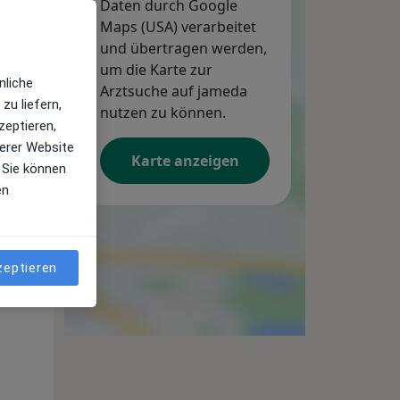
Daten durch Google
Maps (USA) verarbeitet
und übertragen werden,
um die Karte zur
nliche
Arztsuche auf jameda
zu liefern,
nutzen zu können.
zeptieren,
erer Website
Karte anzeigen
 Sie können
en
Do,
Fr,
Sa,
13 Aug
14 Aug
15 Aug
zeptieren