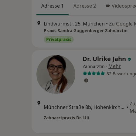
Adresse 1
Adresse 2
Videospre
Lindwurmstr. 25, München
•
Zu Google 
Praxis Sandra Guggenberger Zahnärztin
Privatpraxis
Dr. Ulrike Jahn
·
Mehr
Zahnärztin
32 Bewertung
Zu
Münchner Straße 8b, Höhenkirchen-Siegertsbrunn
•
Ma
Zahnarztpraxis Dr. Uli