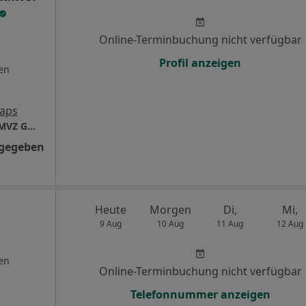
Online-Terminbuchung nicht verfügbar
Profil anzeigen
en
aps
Zahnärzte im Fasanenpark Dr. Rainer Voigt MVZ GmbH
ngegeben
Heute
Morgen
Di,
Mi,
9 Aug
10 Aug
11 Aug
12 Aug
en
Online-Terminbuchung nicht verfügbar
Telefonnummer anzeigen