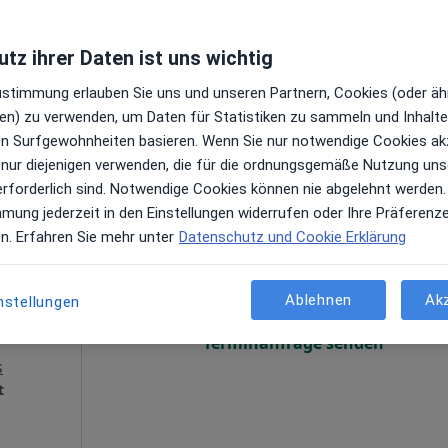
Terminanfrage senden
Maps
tz ihrer Daten ist uns wichtig
Zustimmung erlauben Sie uns und unseren Partnern, Cookies (oder äh
en) zu verwenden, um Daten für Statistiken zu sammeln und Inhalte 
ren Surfgewohnheiten basieren. Wenn Sie nur notwendige Cookies ak
 nur diejenigen verwenden, die für die ordnungsgemäße Nutzung uns
erforderlich sind. Notwendige Cookies können nie abgelehnt werden.
mmung jederzeit in den Einstellungen widerrufen oder Ihre Präferenz
orian
Heute
Morgen
Di,
Mi,
en. Erfahren Sie mehr unter
Datenschutz und Cookie Erklärung
9 Aug
10 Aug
11 Aug
12 Aug
en
Ablehnen
Ak
nstellungen
Online-Terminbuchung nicht verfügbar
Terminanfrage senden
s
t