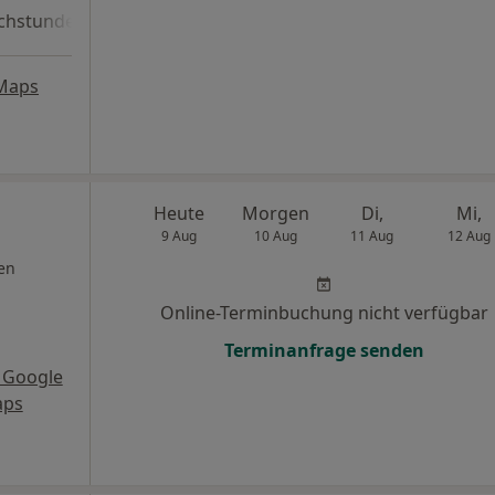
chstunde
Maps
Heute
Morgen
Di,
Mi,
9 Aug
10 Aug
11 Aug
12 Aug
en
Online-Terminbuchung nicht verfügbar
Terminanfrage senden
 Google
ps