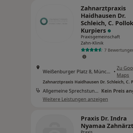
Zahnarztpraxis
Haidhausen Dr.
Schleich, C. Pollok
Kurpiers
Praxisgemeinschaft
Zahn-Klinik
7 Bewertunge
Zu Goo
Weißenburger Platz 8, München
•
Maps
Allgemeine Sprechstunde
Kein Preis a
Weitere Leistungen anzeigen
Praxis Dr. Indra
Nyamaa Zahnärz
Praxis