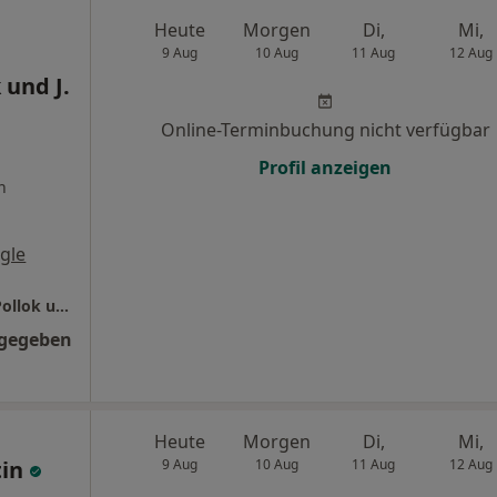
Heute
Morgen
Di,
Mi,
9 Aug
10 Aug
11 Aug
12 Aug
 und J.
Online-Terminbuchung nicht verfügbar
Profil anzeigen
n
gle
Zahnarztpraxis Haidhausen Dr. Schleich, C. Pollok und J. Kurpiers
ngegeben
Heute
Morgen
Di,
Mi,
tin
9 Aug
10 Aug
11 Aug
12 Aug