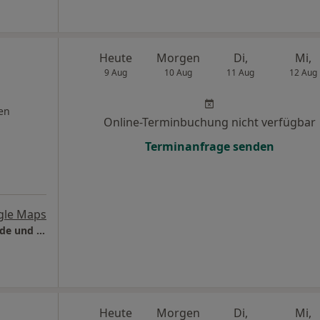
Heute
Morgen
Di,
Mi,
9 Aug
10 Aug
11 Aug
12 Aug
en
Online-Terminbuchung nicht verfügbar
Terminanfrage senden
gle Maps
Internationale Praxis für Kinderzahnheilkunde und Kieferorthopädie
Heute
Morgen
Di,
Mi,