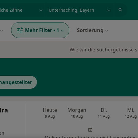
et, Erkrankung, Name
z.B. Berlin
Mehr Filter
•
1
Sortierung
Wie wir die Suchergebnisse s
hangestellter
dra
Heute
Morgen
Di,
Mi,
9 Aug
10 Aug
11 Aug
12 Aug
en
Online-Terminbuchung nicht verfügbar