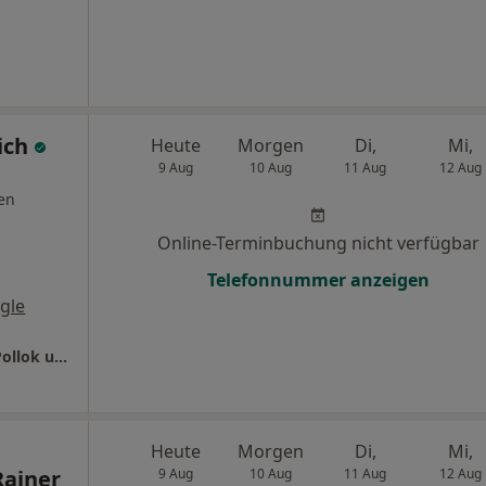
ich
Heute
Morgen
Di,
Mi,
9 Aug
10 Aug
11 Aug
12 Aug
en
Online-Terminbuchung nicht verfügbar
Telefonnummer anzeigen
gle
Zahnarztpraxis Haidhausen Dr. Schleich, C. Pollok und J. Kurpiers
Heute
Morgen
Di,
Mi,
Rainer
9 Aug
10 Aug
11 Aug
12 Aug