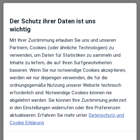
Dr. med. Friedrich Meer
Der Schutz ihrer Daten ist uns
·
Mehr
wichtig
Radiologe
26 Bewertungen
Mit Ihrer Zustimmung erlauben Sie uns und unseren
Partnern, Cookies (oder ähnliche Technologien) zu
Görlitzer Str. 28, Nürnberg
•
Zu Google Maps
verwenden, um Daten für Statistiken zu sammeln und
Radiologis Nürnberg Dr.med. Friedrich Meer
Inhalte zu liefern, die auf Ihren Surfgewohnheiten
basieren. Wenn Sie nur notwendige Cookies akzeptieren,
Dieser Arzt bzw. diese Ärztin bietet keine Online-Terminbuchung an diesem Standort an.
werden wir nur diejenigen verwenden, die für die
Terminanfrage senden
ordnungsgemäße Nutzung unserer Website technisch
erforderlich sind. Notwendige Cookies können nie
abgelehnt werden. Sie können Ihre Zustimmung jederzeit
in den Einstellungen widerrufen oder Ihre Präferenzen
aktualisieren. Erfahren Sie mehr unter
Datenschutz und
Cookie Erklärung