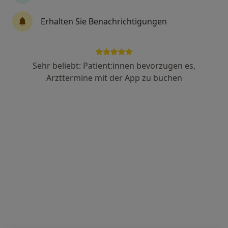
Erhalten Sie Benachrichtigungen
Dr. med. Johannes Sturm
·
Mehr
Internist, Akupunkteur
9 Bewertungen
Sehr beliebt: Patient:innen bevorzugen es,
Arzttermine mit der App zu buchen
Rollnerstr. 8, Nürnberg
•
Zu Google Maps
Praxis Dr.med.Johannes Sturm Facharzt für Innere Medizin
Dieser Arzt bzw. diese Ärztin bietet keine Online-Terminbuchung an diesem Standort an.
Terminanfrage senden