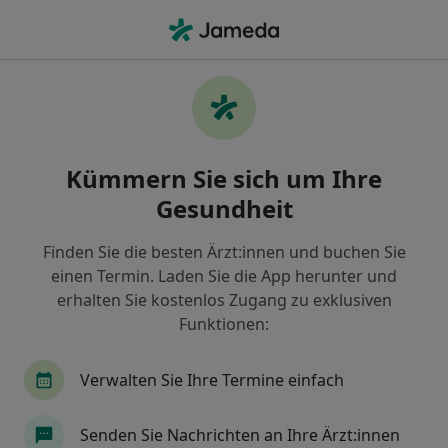
Ha
Gelenkschmerzen • Nürnberg, Bayern
Filter & Sortierung
• 1
Zu Google Map
Gelenkschmerzen, Nürnberg
Kümmern Sie sich um Ihre
Wie wir die Suchergebnisse sortieren
Gesundheit
Finden Sie die besten Ärzt:innen und buchen Sie
Nach welchem Fachgebiet suchen Sie?
einen Termin. Laden Sie die App herunter und
Radiologe
Orthopäde & Unfallchirurg
Chi
erhalten Sie kostenlos Zugang zu exklusiven
Funktionen:
Verwalten Sie Ihre Termine einfach
Senden Sie Nachrichten an Ihre Ärzt:innen