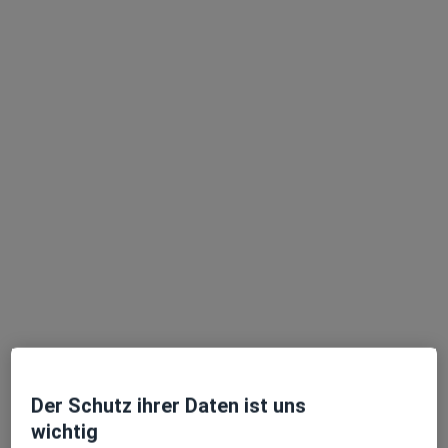
Dieter Künz
·
Mehr
Allgemeinmediziner, Akupunkteur
21 Bewertungen
Andreasstr. 18, Bonn
•
Zu Google Maps
Privatpraxis Dieter Künz Facharzt für Allgemeinmedizin
Privatpraxis
Dieser Arzt bzw. diese Ärztin bietet keine Online-Terminbuchung an diesem Standort an.
Terminanfrage senden
Der Schutz ihrer Daten ist uns
wichtig