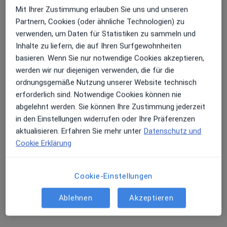
Mit Ihrer Zustimmung erlauben Sie uns und unseren
Partnern, Cookies (oder ähnliche Technologien) zu
verwenden, um Daten für Statistiken zu sammeln und
Inhalte zu liefern, die auf Ihren Surfgewohnheiten
basieren. Wenn Sie nur notwendige Cookies akzeptieren,
werden wir nur diejenigen verwenden, die für die
ordnungsgemäße Nutzung unserer Website technisch
Julia Liesegang
erforderlich sind. Notwendige Cookies können nie
·
Mehr
Internistin, Allgemeinmedizinerin
abgelehnt werden. Sie können Ihre Zustimmung jederzeit
13 Bewertungen
in den Einstellungen widerrufen oder Ihre Präferenzen
aktualisieren. Erfahren Sie mehr unter
Datenschutz und
Cookie Erklärung
Adresse
Videosprechstunde
Cookie-Einstellungen
Reuterstr. 115, Bonn
•
Zu Google Maps
Praxis Dr.med. Thomas Krafft Facharzt für Innere Medizin
Ablehnen
Akzeptieren
Privatpraxis
Dieser Arzt bzw. diese Ärztin bietet keine Online-Terminbuchung an diesem Standort an.