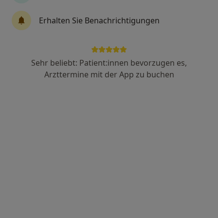
Erhalten Sie Benachrichtigungen
Dr. med. Thomas Krafft
Internist
155 Bewertungen
Sehr beliebt: Patient:innen bevorzugen es,
Arzttermine mit der App zu buchen
Adresse
Videosprechstunde
Reuterstr. 115, Bonn
•
Zu Google Maps
Praxis Dr.med. Thomas Krafft Facharzt für Innere Medizin
Dieser Arzt bzw. diese Ärztin bietet keine Online-Terminbuchung an diesem Standort an.
Terminanfrage senden