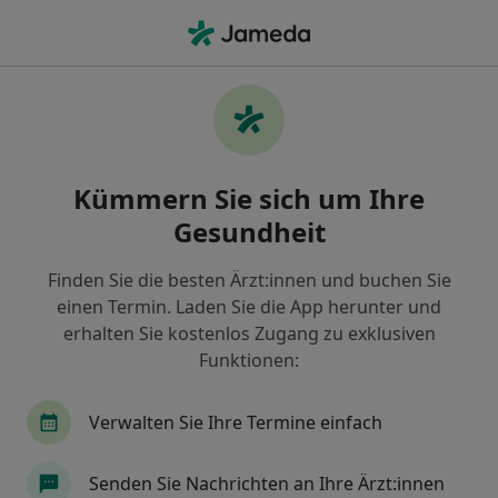
Ha
Reizdarm • Bonn, Nordrhein-Westfalen
Filter & Sortierung
• 1
Zu Google Map
Reizdarm, Bonn
Kümmern Sie sich um Ihre
Wie wir die Suchergebnisse sortieren
Gesundheit
Finden Sie die besten Ärzt:innen und buchen Sie
Nach welchem Fachgebiet suchen Sie?
einen Termin. Laden Sie die App herunter und
Heilpraktiker
Internist
Allgemeinmedizin
erhalten Sie kostenlos Zugang zu exklusiven
Funktionen:
Verwalten Sie Ihre Termine einfach
Senden Sie Nachrichten an Ihre Ärzt:innen