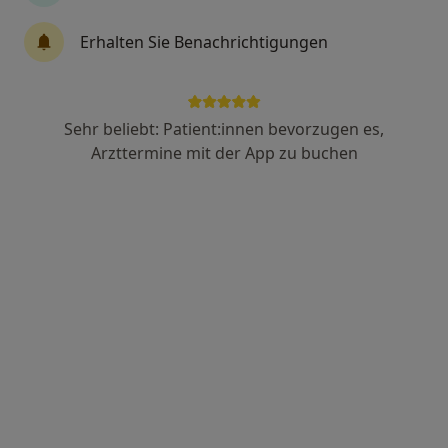
Erhalten Sie Benachrichtigungen
Brigitte Kälin
·
Mehr
Heilpraktikerin
68 Bewertungen
Sehr beliebt: Patient:innen bevorzugen es,
Arzttermine mit der App zu buchen
Adresse
Videosprechstunde
Prinz-Eugen-Str. 20, Freiburg
•
Zu Google Maps
Praxis Brigitte Kälin Heilpraktikerin
Privatpraxis
Dieser Arzt bzw. diese Ärztin bietet keine Online-Terminbuchung an diesem Standort an.
Terminanfrage senden