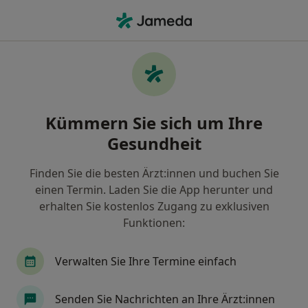
Ha
Reizdarm • Freiburg, Baden-Württemberg
Filter & Sortierung
• 1
Zu Google Map
Reizdarm, Freiburg
Kümmern Sie sich um Ihre
Wie wir die Suchergebnisse sortieren
Gesundheit
Finden Sie die besten Ärzt:innen und buchen Sie
Nach welchem Fachgebiet suchen Sie?
einen Termin. Laden Sie die App herunter und
Heilpraktiker
Physiotherapeut
Akupunkt
erhalten Sie kostenlos Zugang zu exklusiven
Funktionen:
Verwalten Sie Ihre Termine einfach
Senden Sie Nachrichten an Ihre Ärzt:innen