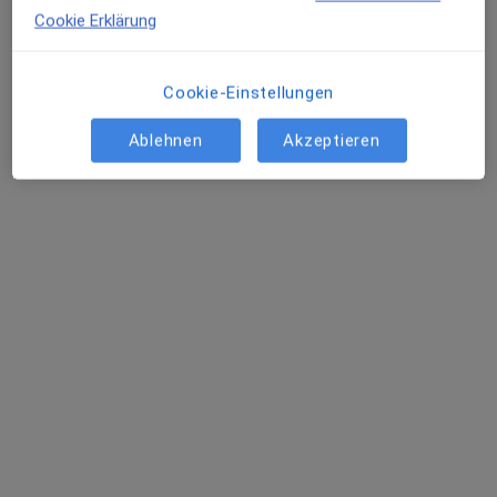
Cookie Erklärung
Cookie-Einstellungen
Ablehnen
Akzeptieren
Sun Ja Heine
·
Mehr
Heilpraktikerin
19 Bewertungen
Adresse
Videosprechstunde
Westend 10, Emmendingen
•
Zu Google Maps
Naturheilpraxis-Sansa TCM Sun Ja Heine Heilpraktikerin
Privatpraxis
Dieser Arzt bzw. diese Ärztin bietet keine Online-Terminbuchung an diesem Standort an.