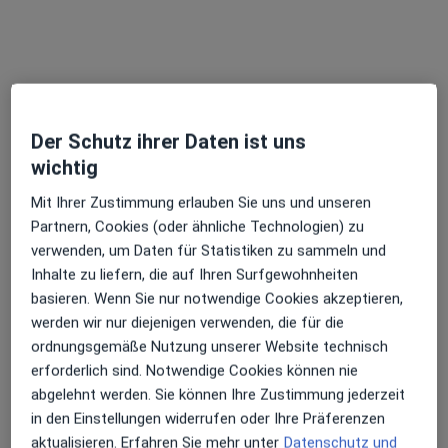
Der Schutz ihrer Daten ist uns
Mike Morell
wichtig
·
Mehr
Heilpraktiker
26 Bewertungen
Mit Ihrer Zustimmung erlauben Sie uns und unseren
Partnern, Cookies (oder ähnliche Technologien) zu
verwenden, um Daten für Statistiken zu sammeln und
Nägeleseestr. 2, Freiburg
•
Zu Google Maps
Inhalte zu liefern, die auf Ihren Surfgewohnheiten
Praxis Mike Morell Heilpraktiker
basieren. Wenn Sie nur notwendige Cookies akzeptieren,
Dieser Arzt bzw. diese Ärztin bietet keine Online-Terminbuchung an diesem Standort an.
werden wir nur diejenigen verwenden, die für die
ordnungsgemäße Nutzung unserer Website technisch
Terminanfrage senden
erforderlich sind. Notwendige Cookies können nie
abgelehnt werden. Sie können Ihre Zustimmung jederzeit
in den Einstellungen widerrufen oder Ihre Präferenzen
aktualisieren. Erfahren Sie mehr unter
Datenschutz und