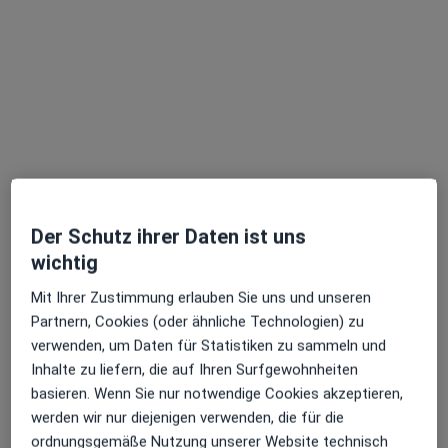
Dr. med. Michael Emrich
Allgemeinmediziner
59 Bewertungen
Königswinterer Str. 158, Bonn
•
Zu Google Maps
Dr.med. Michael Emrich und Larissa Emrich
Dieser Arzt bzw. diese Ärztin bietet keine Online-Terminbuchung an diesem Standort an.
Der Schutz ihrer Daten ist uns
wichtig
Terminanfrage senden
Mit Ihrer Zustimmung erlauben Sie uns und unseren
Partnern, Cookies (oder ähnliche Technologien) zu
verwenden, um Daten für Statistiken zu sammeln und
Inhalte zu liefern, die auf Ihren Surfgewohnheiten
basieren. Wenn Sie nur notwendige Cookies akzeptieren,
werden wir nur diejenigen verwenden, die für die
ordnungsgemäße Nutzung unserer Website technisch