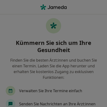
Ha
Sodbrennen • Bonn, Nordrhein-Westfalen
Filter & Sortierung
• 1
Zu Google Map
Sodbrennen, Bonn
Kümmern Sie sich um Ihre
Wie wir die Suchergebnisse sortieren
Gesundheit
Finden Sie die besten Ärzt:innen und buchen Sie
Nach welchem Fachgebiet suchen Sie?
einen Termin. Laden Sie die App herunter und
Allgemeinmediziner
Internist
Viszeralchi
erhalten Sie kostenlos Zugang zu exklusiven
Funktionen:
Verwalten Sie Ihre Termine einfach
Senden Sie Nachrichten an Ihre Ärzt:innen