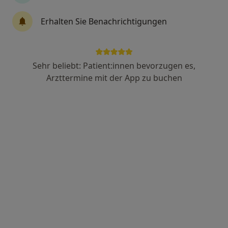
Erhalten Sie Benachrichtigungen
Dr. med. Jörg Abel
Internist, Schlafmediziner
296 Bewertungen
Sehr beliebt: Patient:innen bevorzugen es,
Arzttermine mit der App zu buchen
Rochusstr. 190, Bonn
•
Zu Google Maps
Dres. Jörg Abel und Britta Zühlke
Dieser Arzt bzw. diese Ärztin bietet keine Online-Terminbuchung an diesem Standort an.
Terminanfrage senden