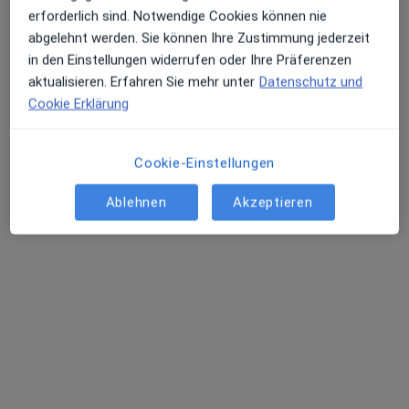
erforderlich sind. Notwendige Cookies können nie
abgelehnt werden. Sie können Ihre Zustimmung jederzeit
Praxis für hausärztliche Versorgung -
in den Einstellungen widerrufen oder Ihre Präferenzen
Dr.med. Thomas Krafft und Dr. med. Julia
aktualisieren. Erfahren Sie mehr unter
Datenschutz und
Krafft mit Kollegen
Cookie Erklärung
Praxis
Hausarztpraxis
268 Bewertungen
Cookie-Einstellungen
Ablehnen
Akzeptieren
Reuterstr. 115, Bonn
•
Zu Google Maps
Praxis für hausärztliche Versorgung - Dr.med. Thomas Krafft und Dr. med. Julia Krafft mit Kollegen
Allgemeine Sprechstunde
Weitere Leistungen anzeigen
Julia Liesegang
Dr. med. Thomas
Dr. med. Katharina
Krafft
Medick