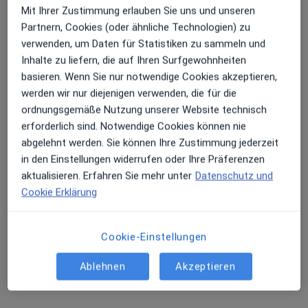
Mit Ihrer Zustimmung erlauben Sie uns und unseren
Partnern, Cookies (oder ähnliche Technologien) zu
verwenden, um Daten für Statistiken zu sammeln und
Inhalte zu liefern, die auf Ihren Surfgewohnheiten
basieren. Wenn Sie nur notwendige Cookies akzeptieren,
M.A. Annekathrin Zimmermann
werden wir nur diejenigen verwenden, die für die
ordnungsgemäße Nutzung unserer Website technisch
Psychologin
erforderlich sind. Notwendige Cookies können nie
4 Bewertungen
abgelehnt werden. Sie können Ihre Zustimmung jederzeit
in den Einstellungen widerrufen oder Ihre Präferenzen
aktualisieren. Erfahren Sie mehr unter
Datenschutz und
Adresse
Videosprechstunde
Cookie Erklärung
Zu Google
Aquariana Praxiszentrum, Am Tempelhofer Berg 7d, Berlin
•
Maps
Cookie-Einstellungen
Privatpraxis Annekathrin Zimmermann M.A. Psychologie
Ablehnen
Akzeptieren
Dieser Arzt bzw. diese Ärztin bietet keine Online-Terminbuchung an diesem Standort an.
Terminanfrage senden