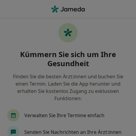
Ha
Versagensangst • Berlin, Berlin
Filter & Sortierung
• 1
Zu Google Map
Versagensangst, Berlin
Kümmern Sie sich um Ihre
Wie wir die Suchergebnisse sortieren
Gesundheit
Finden Sie die besten Ärzt:innen und buchen Sie
Nach welchem Fachgebiet suchen Sie?
einen Termin. Laden Sie die App herunter und
Psychologe
Heilpraktiker für Psychotherapie
erhalten Sie kostenlos Zugang zu exklusiven
Funktionen:
Verwalten Sie Ihre Termine einfach
Senden Sie Nachrichten an Ihre Ärzt:innen