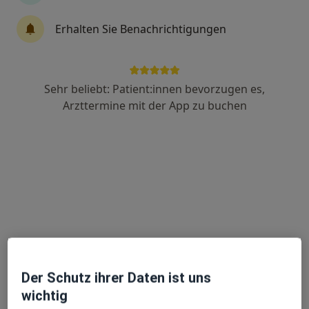
Erhalten Sie Benachrichtigungen
Dr. phil. Viola Kappel
·
Mehr
Psychologische Psychotherapeutin, Psychologin
36 Bewertungen
Sehr beliebt: Patient:innen bevorzugen es,
Arzttermine mit der App zu buchen
Adresse 1
Adresse 2
Videosprechstunde
Naumannstraße 7, Berlin
•
Zu Google Maps
Privatpraxis für Psychotherapie & Coaching Dr. Viola Kappel & Kollegen
Dieser Arzt bzw. diese Ärztin bietet keine Online-Terminbuchung an diesem Standort an.
Terminanfrage senden
Der Schutz ihrer Daten ist uns
wichtig