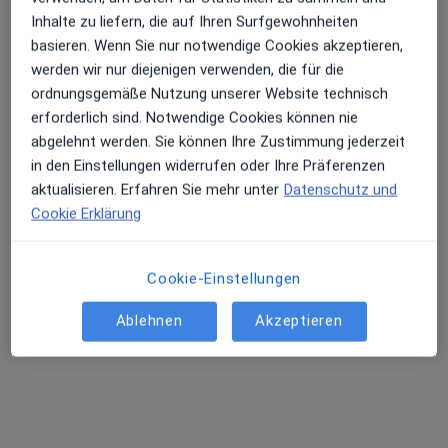
Inhalte zu liefern, die auf Ihren Surfgewohnheiten
basieren. Wenn Sie nur notwendige Cookies akzeptieren,
werden wir nur diejenigen verwenden, die für die
Irina Kuhnert
ordnungsgemäße Nutzung unserer Website technisch
·
Mehr
Zahnärztin
erforderlich sind. Notwendige Cookies können nie
15 Bewertungen
abgelehnt werden. Sie können Ihre Zustimmung jederzeit
in den Einstellungen widerrufen oder Ihre Präferenzen
aktualisieren. Erfahren Sie mehr unter
Datenschutz und
Schillerstr. 63, Schorndorf
•
Zu Google Maps
Cookie Erklärung
Zahnarztpraxis Irina Kuhnert
Dieser Arzt bzw. diese Ärztin bietet keine Online-Terminbuchung an diesem Standort an.
Cookie-Einstellungen
Terminanfrage senden
Ablehnen
Akzeptieren