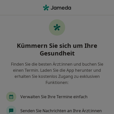
Ha
Zähneknirschen • Göppingen, Baden-Württemberg
Filter & Sortierung
• 1
Zu Google Map
Zähneknirschen, Göppingen
Kümmern Sie sich um Ihre
Wie wir die Suchergebnisse sortieren
Gesundheit
Finden Sie die besten Ärzt:innen und buchen Sie
Nach welchem Fachgebiet suchen Sie?
einen Termin. Laden Sie die App herunter und
Zahnarzt
erhalten Sie kostenlos Zugang zu exklusiven
Funktionen:
Verwalten Sie Ihre Termine einfach
Senden Sie Nachrichten an Ihre Ärzt:innen