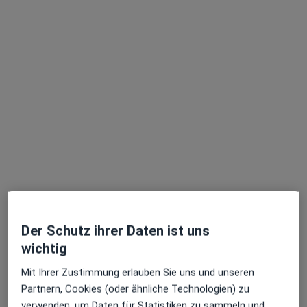
Dr. med. dent. Michael Schneider
·
Mehr
Zahnarzt
45 Bewertungen
Werderstr. 54/1, Schorndorf
•
Zu Google Maps
Zahnarztpraxis Dr. Michael Schneider Zahnarzt
Dieser Arzt bzw. diese Ärztin bietet keine Online-Terminbuchung an diesem Standort an.
Terminanfrage senden
Der Schutz ihrer Daten ist uns
wichtig
Mit Ihrer Zustimmung erlauben Sie uns und unseren
Partnern, Cookies (oder ähnliche Technologien) zu
verwenden, um Daten für Statistiken zu sammeln und