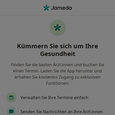
Ha
Zahnlosigkeit • Leipzig, Sachsen
Filter & Sortierung
• 1
Zu Google Map
Zahnlosigkeit, Leipzig
Kümmern Sie sich um Ihre
Wie wir die Suchergebnisse sortieren
Gesundheit
Finden Sie die besten Ärzt:innen und buchen Sie
Nach welchem Fachgebiet suchen Sie?
einen Termin. Laden Sie die App herunter und
Zahnarzt
Zahnmedizinischer Fachangestellter
erhalten Sie kostenlos Zugang zu exklusiven
Funktionen:
Verwalten Sie Ihre Termine einfach
Senden Sie Nachrichten an Ihre Ärzt:innen