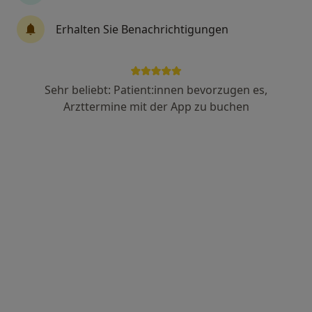
Erhalten Sie Benachrichtigungen
Dr. med. dent. Elisa Krafft
·
Mehr
Zahnärztin
77 Bewertungen
Sehr beliebt: Patient:innen bevorzugen es,
Arzttermine mit der App zu buchen
Adresse 1
Adresse 2
Rosa-Luxemburg-Str. 18, Leipzig
•
Zu Google Maps
Zahnzentrum Leipzig MVZ
Dieser Arzt bzw. diese Ärztin bietet keine Online-Terminbuchung an diesem Standort an.
Terminanfrage senden