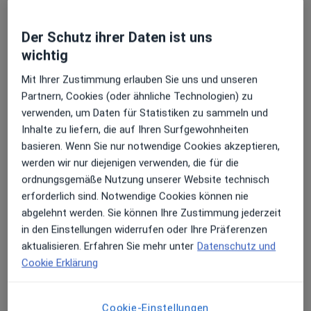
Der Schutz ihrer Daten ist uns
wichtig
Mit Ihrer Zustimmung erlauben Sie uns und unseren
Laura Antonia Mayer
Partnern, Cookies (oder ähnliche Technologien) zu
·
Mehr
Zahnärztin
verwenden, um Daten für Statistiken zu sammeln und
10 Bewertungen
Inhalte zu liefern, die auf Ihren Surfgewohnheiten
basieren. Wenn Sie nur notwendige Cookies akzeptieren,
werden wir nur diejenigen verwenden, die für die
Adresse 1
Adresse 2
ordnungsgemäße Nutzung unserer Website technisch
erforderlich sind. Notwendige Cookies können nie
Rosa-Luxemburg-Str. 18, Leipzig
•
Zu Google Maps
abgelehnt werden. Sie können Ihre Zustimmung jederzeit
Zahnzentrum Leipzig MVZ
in den Einstellungen widerrufen oder Ihre Präferenzen
aktualisieren. Erfahren Sie mehr unter
Datenschutz und
Dieser Arzt bzw. diese Ärztin bietet keine Online-Terminbuchung an diesem Standort an.
Cookie Erklärung
Terminanfrage senden
Cookie-Einstellungen