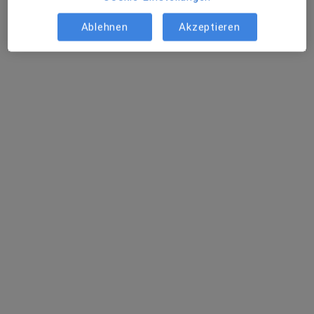
Ablehnen
Akzeptieren
Praxis Carsten Huss Zahnarzt
Praxis
Zahnarzt, Zahnmedizinische Prophylaxe
232 Bewertungen
Wiebelstraße 4A, Leipzig
•
Zu Google Maps
Praxis Carsten Huss Zahnarzt
Dipl.-Stom. Carsten
Jameel Sulaiman
Huss