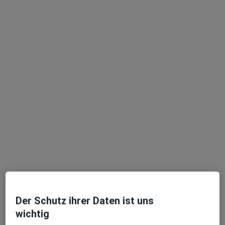
Dr. med. Christian Berkhoff
Allgemeinchirurg, Viszeralchirurg
Adresse 1
Adresse 2
Buttlarstr. 74, Fulda
•
Zu Google Maps
Herz-Jesu-Krankenhaus Fulda Darmzentrum
Dieser Arzt bzw. diese Ärztin bietet keine Online-Terminbuchung an diesem Standort an.
Terminanfrage senden
Der Schutz ihrer Daten ist uns
wichtig