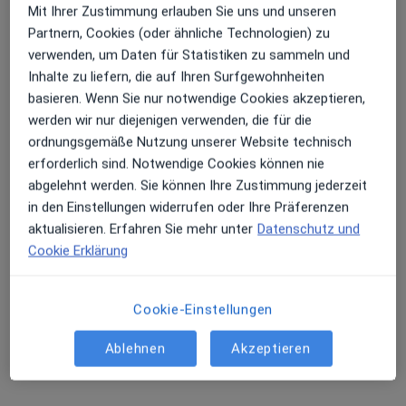
Mit Ihrer Zustimmung erlauben Sie uns und unseren
Dr. med. Sebastian Malte Sonanini
Partnern, Cookies (oder ähnliche Technologien) zu
Allgemeinchirurg, Viszeralchirurg
verwenden, um Daten für Statistiken zu sammeln und
Pacelliallee 4, Fulda
•
Zu Google Maps
Inhalte zu liefern, die auf Ihren Surfgewohnheiten
Klinikum Fulda Klinik für Allgemein- und Viszeralchirurgie
basieren. Wenn Sie nur notwendige Cookies akzeptieren,
Dieser Arzt bzw. diese Ärztin bietet keine Online-Terminbuchung an diesem Standort an.
werden wir nur diejenigen verwenden, die für die
ordnungsgemäße Nutzung unserer Website technisch
Terminanfrage senden
erforderlich sind. Notwendige Cookies können nie
abgelehnt werden. Sie können Ihre Zustimmung jederzeit
in den Einstellungen widerrufen oder Ihre Präferenzen
aktualisieren. Erfahren Sie mehr unter
Datenschutz und
Cookie Erklärung
Cookie-Einstellungen
Ablehnen
Akzeptieren
Dr. med. Stefan Witzleb
Allgemeinchirurg, Viszeralchirurg