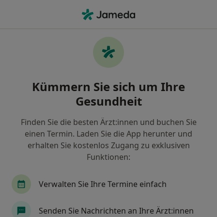
Ha
Allgemeinchirurg • Hünfeld, Hessen
Filter & Sortierung
Zu Google Maps
Allgemeinchirurg in Hünfeld: Termin
Kümmern Sie sich um Ihre
buchen mit jameda
Gesundheit
Finden Sie Allgemeinchirurgen in Hünfeld und
buchen Sie online ohne zusätzliche Kosten.
Finden Sie die besten Ärzt:innen und buchen Sie
Wie wir die Suchergebnisse sortieren
einen Termin. Laden Sie die App herunter und
erhalten Sie kostenlos Zugang zu exklusiven
Funktionen:
Verwalten Sie Ihre Termine einfach
Senden Sie Nachrichten an Ihre Ärzt:innen