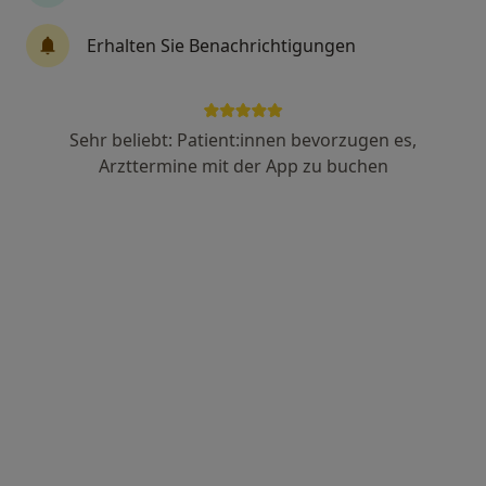
Fadi Awad
Erhalten Sie Benachrichtigungen
Allgemeinchirurg, Notfallmediziner
1 Bewertung
Sehr beliebt: Patient:innen bevorzugen es,
Schillerstraße 22, Hünfeld
•
Zu Google Maps
Arzttermine mit der App zu buchen
Helios MVZ Hünfeld
Dieser Arzt bzw. diese Ärztin bietet keine Online-Terminbuchung an diesem Standort an.
Terminanfrage senden