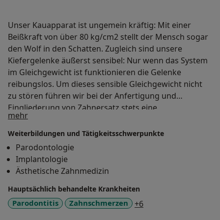
Unser Kauapparat ist ungemein kräftig: Mit einer
Beißkraft von über 80 kg/cm2 stellt der Mensch sogar
den Wolf in den Schatten. Zugleich sind unsere
Kiefergelenke äußerst sensibel: Nur wenn das System
im Gleichgewicht ist funktionieren die Gelenke
reibungslos. Um dieses sensible Gleichgewicht nicht
zu stören führen wir bei der Anfertigung und
Eingliederung von Zahnersatz stets eine
Über mich
mehr
Funktionsdiagnostik durch.
Weiterbildungen und Tätigkeitsschwerpunkte
Parodontologie
Implantologie
Ästhetische Zahnmedizin
Hauptsächlich behandelte Krankheiten
a11y_sr_more_disea
Parodontitis
Zahnschmerzen
+6