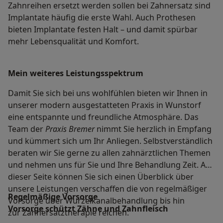
Zahnreihen ersetzt werden sollen bei Zahnersatz sind
Implantate häufig die erste Wahl. Auch Prothesen
bieten Implantate festen Halt – und damit spürbar
mehr Lebensqualität und Komfort.
Mein weiteres Leistungs­spektrum
Damit Sie sich bei uns wohlfühlen bieten wir Ihnen in
unserer modern ausgestatteten Praxis in Wunstorf
eine entspannte und freundliche Atmosphäre. Das
Team der
Praxis Bremer
nimmt Sie herzlich in Empfang
und kümmert sich um Ihr Anliegen. Selbstverständlich
beraten wir Sie gerne zu allen zahnärztlichen Themen
und nehmen uns für Sie und Ihre Behandlung Zeit. Auf
dieser Seite können Sie sich einen Überblick über
unsere Leistungen verschaffen die von regelmäßiger
Regelmäßige Vorsorge
Vorsorge über Wurzelkanalbehandlung bis hin
Vorsorge schützt Zähne und Zahnfleisch
zur Zahnersatztherapie reichen.