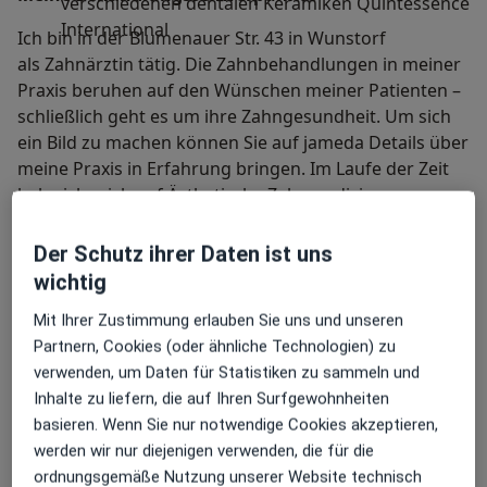
verschiedenen dentalen Keramiken Quintessence
International
Ich bin in der Blumenauer Str. 43 in Wunstorf
als Zahnärztin tätig. Die Zahnbehandlungen in meiner
Praxis beruhen auf den Wünschen meiner Patienten –
schließlich geht es um ihre Zahngesundheit. Um sich
ein Bild zu machen können Sie auf jameda Details über
meine Praxis in Erfahrung bringen. Im Laufe der Zeit
habe ich mich auf Ästhetische Zahnmedizin
Implantologie und Parodontologie spezialisiert.
Der Schutz ihrer Daten ist uns
Ästhetische Zahnmedizin
wichtig
Schöne Zähne – gesundes Lächeln:
Ästhetische Zahnheilkunde
Mit Ihrer Zustimmung erlauben Sie uns und unseren
Partnern, Cookies (oder ähnliche Technologien) zu
verwenden, um Daten für Statistiken zu sammeln und
Sie sind der schönste natürliche Schmuck. Sie sind
Inhalte zu liefern, die auf Ihren Surfgewohnheiten
deshalb besonders wertvoll. Sie sind wichtig für ein
basieren. Wenn Sie nur notwendige Cookies akzeptieren,
positives Lebensgefühl: schöne und gesunde Zähne.
werden wir nur diejenigen verwenden, die für die
Aber bei Weitem nicht alle Menschen sind von der
ordnungsgemäße Nutzung unserer Website technisch