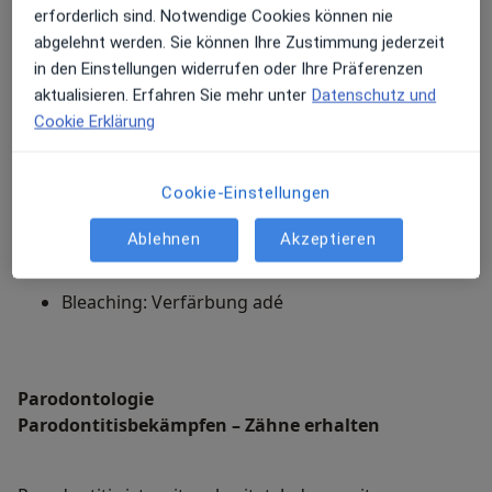
Natur mit perfekten Zahnreihen bedacht worden.
erforderlich sind. Notwendige Cookies können nie
abgelehnt werden. Sie können Ihre Zustimmung jederzeit
in den Einstellungen widerrufen oder Ihre Präferenzen
Stören auch Sie sich an dem einen oder anderen
aktualisieren. Erfahren Sie mehr unter
Datenschutz und
Schönheitsfehler? Die moderne ästhetische
Cookie Erklärung
Zahnheilkunde bietet sanfte unauffällige Lösungen.
Cookie-Einstellungen
Keramik: Ästhetische Restaurationen
Ablehnen
Akzeptieren
Veneers: Ebenmäßige Frontzähne
Bleaching: Verfärbung adé
Parodontologie
Parodontitisbekämpfen – Zähne erhalten