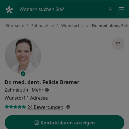
Ha
Wonach suchen Sie?
Startseite
Zahnarzt
Wunstorf
Dr. med. dent. Fel
Stadt ändern
Stadt ändern
Dr. med. dent.
Felicia Bremer
über Spezialisierungen
Zahnärztin
·
Mehr
Wunstorf
1 Adresse
24 Bewertungen
Kontaktdaten anzeigen