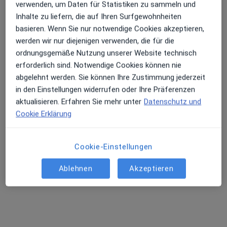
verwenden, um Daten für Statistiken zu sammeln und
Inhalte zu liefern, die auf Ihren Surfgewohnheiten
basieren. Wenn Sie nur notwendige Cookies akzeptieren,
werden wir nur diejenigen verwenden, die für die
Elfrun Mekbib
ordnungsgemäße Nutzung unserer Website technisch
erforderlich sind. Notwendige Cookies können nie
Hautärztin (Dermatologin)
abgelehnt werden. Sie können Ihre Zustimmung jederzeit
116 Bewertungen
in den Einstellungen widerrufen oder Ihre Präferenzen
aktualisieren. Erfahren Sie mehr unter
Datenschutz und
Dieser Arzt bzw. diese Ärztin bietet keine Online-Terminbuchung an diesem Standort an.
Cookie Erklärung
Terminanfrage senden
Cookie-Einstellungen
Ablehnen
Akzeptieren