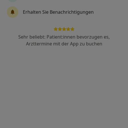
Dr. med. Tim Schaefer
Erhalten Sie Benachrichtigungen
Hautarzt (Dermatologe), Allergologe
32 Bewertungen
Sehr beliebt: Patient:innen bevorzugen es,
Hannoversche Str. 1, Seelze
•
Zu Google Maps
Arzttermine mit der App zu buchen
Praxis Tim Schaefer Facharzt für Dermatologie
Dieser Arzt bzw. diese Ärztin bietet keine Online-Terminbuchung an diesem Standort an.
Terminanfrage senden