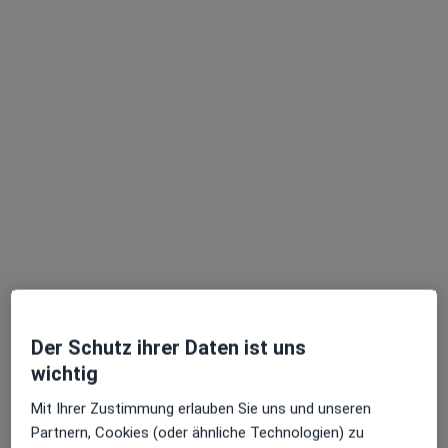
Marta Maria Berger
Hautärztin (Dermatologin), Venerologin
103 Bewertungen
Dieser Arzt bzw. diese Ärztin bietet keine Online-Terminbuchung an diesem Standort an.
Terminanfrage senden
Der Schutz ihrer Daten ist uns
wichtig
Mit Ihrer Zustimmung erlauben Sie uns und unseren
Partnern, Cookies (oder ähnliche Technologien) zu