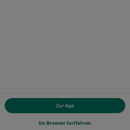
Terminanfrage senden
Ähnliche Suchen
Hautärzte (Dermatologen) in den beliebtesten
Städten
Hautärzte (Dermatologen) in München
Hautärzte (Dermatologen) in Berlin
Hautärzte (Dermatologen) in Köln
Hautärzte (Dermatologen) in Frankfurt
Hautärzte (Dermatologen) in Hamburg
Zur App
Mehr (5)
Mehr in der Kategorie: Hautärzte (Dermatologe
Alle Hautarzt (Dermatologe)
Im Browser fortfahren