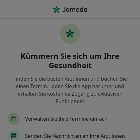
Ha
Hautarzt (Dermatologe) • Wunstorf, Niedersachsen
Filter & Sortierung
Zu Google Maps
Hautarzt (Dermatologe) in Wunstorf:
Kümmern Sie sich um Ihre
Termin buchen mit jameda
Gesundheit
Finden Sie Hautärzte (Dermatologen) in Wunstorf
und buchen Sie online ohne zusätzliche Kosten.
Finden Sie die besten Ärzt:innen und buchen Sie
Wie wir die Suchergebnisse sortieren
einen Termin. Laden Sie die App herunter und
erhalten Sie kostenlos Zugang zu exklusiven
Funktionen:
Verwalten Sie Ihre Termine einfach
Senden Sie Nachrichten an Ihre Ärzt:innen