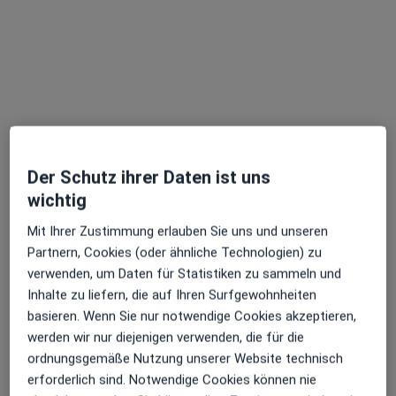
Dr. med. Julia Tomada
Der Schutz ihrer Daten ist uns
Frauenärztin (Gynäkologin)
wichtig
113 Bewertungen
Mit Ihrer Zustimmung erlauben Sie uns und unseren
Partnern, Cookies (oder ähnliche Technologien) zu
Grindelberg 3, Hamburg
•
Zu Google Maps
verwenden, um Daten für Statistiken zu sammeln und
Frauenarztzentrum Harvestehude Dr.med. Nina Sturm & Dr. med. Christina Bossler
Inhalte zu liefern, die auf Ihren Surfgewohnheiten
Dieser Arzt bzw. diese Ärztin bietet keine Online-Terminbuchung an diesem Standort an.
basieren. Wenn Sie nur notwendige Cookies akzeptieren,
werden wir nur diejenigen verwenden, die für die
Terminanfrage senden
ordnungsgemäße Nutzung unserer Website technisch
erforderlich sind. Notwendige Cookies können nie