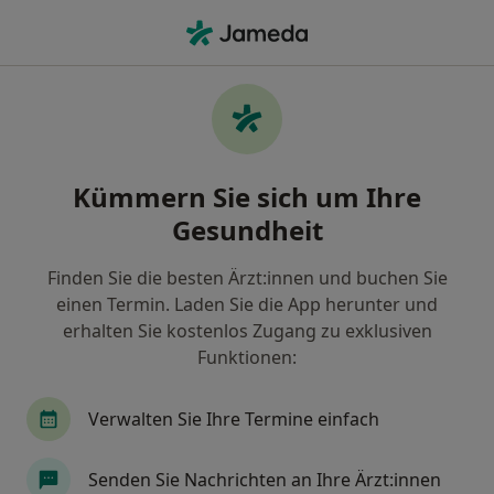
Ha
Frauenarzt (Gynäkologe) • Schnelsen, Hamburg, Hamburg
Filter & Sortierung
Zu Google Maps
Frauenärzte (Gynäkologen) in Hamburg,
Kümmern Sie sich um Ihre
Schnelsen
Gesundheit
Wie wir die Suchergebnisse sortieren
Finden Sie die besten Ärzt:innen und buchen Sie
einen Termin. Laden Sie die App herunter und
erhalten Sie kostenlos Zugang zu exklusiven
Funktionen:
Verwalten Sie Ihre Termine einfach
Dr. med. Nina Sturm
Senden Sie Nachrichten an Ihre Ärzt:innen
Frauenärztin (Gynäkologin)