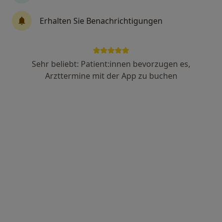
311 Bewertungen
Erhalten Sie Benachrichtigungen
Grindelberg 3, Hamburg
•
Zu Google Maps
Frauenarztzentrum Harvestehude Dr.med. Nina Sturm & Dr. med. Christina Bossler
Sehr beliebt: Patient:innen bevorzugen es,
Dieser Arzt bzw. diese Ärztin bietet keine Online-Terminbuchung an diesem Standort an.
Arzttermine mit der App zu buchen
Terminanfrage senden
Dr. med. Christina Bossler
·
Mehr
Frauenärztin (Gynäkologin)