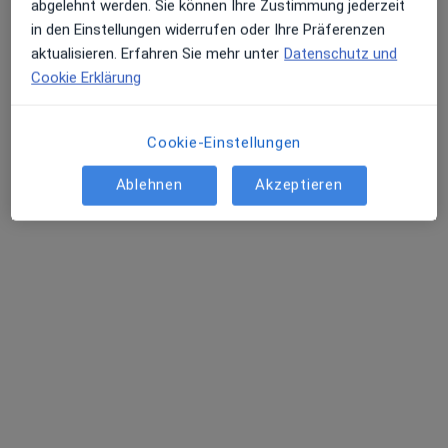
abgelehnt werden. Sie können Ihre Zustimmung jederzeit
in den Einstellungen widerrufen oder Ihre Präferenzen
aktualisieren. Erfahren Sie mehr unter
Datenschutz und
Cookie Erklärung
Cookie-Einstellungen
Dr. med. Sabine Soens
Ablehnen
Akzeptieren
Frauenärztin (Gynäkologin)
376 Bewertungen
Heidlohstraße 25, Hamburg
•
Zu Google Maps
Frauenarztzentrum Schnelsen Dr. med. Sabine Soens
Dieser Arzt bzw. diese Ärztin bietet keine Online-Terminbuchung an diesem Standort an.
Terminanfrage senden