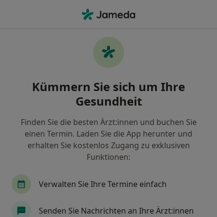
Ha
Frauenarzt (Gynäkologe) • Ludwigshafen, Rheinland-Pfalz
Filter & Sortierung
Zu Google Maps
Frauenarzt (Gynäkologe) in
Kümmern Sie sich um Ihre
Ludwigshafen: Termin buchen mit
jameda
Gesundheit
Finden Sie Frauenärzte (Gynäkologen) in
Ludwigshafen und buchen Sie online ohne
Finden Sie die besten Ärzt:innen und buchen Sie
zusätzliche Kosten.
einen Termin. Laden Sie die App herunter und
erhalten Sie kostenlos Zugang zu exklusiven
Wie wir die Suchergebnisse sortieren
Funktionen:
Verwalten Sie Ihre Termine einfach
Senden Sie Nachrichten an Ihre Ärzt:innen