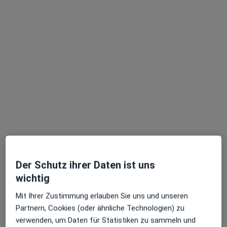
Dr. med. Stefanie Winnewisser
·
Mehr
Frauenärztin (Gynäkologin), Onkologin
11 Bewertungen
Goerdelerplatz 16, Ludwigshafen
•
Zu Google Maps
Dr.med. Stefanie Winnewisser und Iris Blum
Dieser Arzt bzw. diese Ärztin bietet keine Online-Terminbuchung an diesem Standort an.
Terminanfrage senden
Der Schutz ihrer Daten ist uns
wichtig
Mit Ihrer Zustimmung erlauben Sie uns und unseren
Partnern, Cookies (oder ähnliche Technologien) zu
verwenden, um Daten für Statistiken zu sammeln und