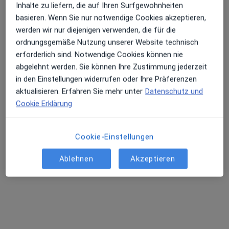
Inhalte zu liefern, die auf Ihren Surfgewohnheiten
basieren. Wenn Sie nur notwendige Cookies akzeptieren,
Dr. med. Oliver Nowak
werden wir nur diejenigen verwenden, die für die
·
Mehr
Frauenarzt (Gynäkologe)
ordnungsgemäße Nutzung unserer Website technisch
1 Bewertung
erforderlich sind. Notwendige Cookies können nie
abgelehnt werden. Sie können Ihre Zustimmung jederzeit
in den Einstellungen widerrufen oder Ihre Präferenzen
Zu Google
Theodor-Kutzer-Ufer 1-3, Mannheim
•
aktualisieren. Erfahren Sie mehr unter
Datenschutz und
Maps
Cookie Erklärung
UMM Universitätsmed. Mannheim Frauenklinik
Dieser Arzt bzw. diese Ärztin bietet keine Online-Terminbuchung an diesem Standort an.
Cookie-Einstellungen
Terminanfrage senden
Ablehnen
Akzeptieren