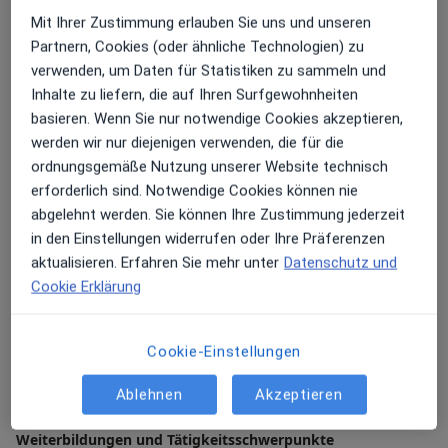
sich um Ihre Belange kümmert? Auf jameda erfahren
Mit Ihrer Zustimmung erlauben Sie uns und unseren
Sie mehr über mich, Allgemeinmediziner Dr. med.
Als Hausarztpraxis sind wir die erste Anlaufstelle für
Partnern, Cookies (oder ähnliche Technologien) zu
Friedrich Ziebula, und können sich einen Eindruck
Ihre Gesundheit. Egal ob akute Beschwerden,
verwenden, um Daten für Statistiken zu sammeln und
über meine Arbeitsweise verschaffen. Unsere
chronische Erkrankung, Krankmeldungen oder
Inhalte zu liefern, die auf Ihren Surfgewohnheiten
Hausarztpraxis Avi Medical München Schwabing
Gesundheitsvorsorge. Bei Bedarf überweisen wir Sie
basieren. Wenn Sie nur notwendige Cookies akzeptieren,
finden Sie in der Herzogstraße 60 in Schwabing West
zu FachspezialistInnen unseres Vertrauens.
werden wir nur diejenigen verwenden, die für die
in München - Sie können sich bei Fragen gerne
Krankmeldungen, Wundversorgung oder OP Vor- und
ordnungsgemäße Nutzung unserer Website technisch
persönlich an mich wenden. Wir bieten Ihnen unter
Nachbereitung – wir übernehmen die Behandlung von
erforderlich sind. Notwendige Cookies können nie
Mein weiteres Leistungs­spektrum
anderem folgende Leistungen an:
Anfang bis Ende. Wir verfolgen einen ganzheitlich-
abgelehnt werden. Sie können Ihre Zustimmung jederzeit
avi bietet Ihnen erstklassige Hausarztversorgung in
medizinischen Ansatz und kümmern uns darum, dass
in den Einstellungen widerrufen oder Ihre Präferenzen
zentraler Lage. Unsere Arztpraxen in Berlin, München,
- Hausärztliche Versorgung
wir für Ihre gesundheitlichen Beschwerden
aktualisieren. Erfahren Sie mehr unter
Datenschutz und
Hamburg und Stuttgart sind über das Stadtgebiet
- Vorsorge und Check-ups
gemeinsam die beste Lösung finden.
Cookie Erklärung
verteilt, sodass Sie stets einen qualifizierten Hausarzt
- Häufige Erkrankungen und Risikofaktoren
in Ihrer Nähe finden. Oder auch per Online-
- Impfungen und Reisemedizin
Sie haben eine persönliche Frage, die Sie mit mir
Sprechstunde.
- Labor, Vitamine und Co.
Cookie-Einstellungen
besprechen möchten? Gerne stehe ich Ihnen zur Seite,
- Sexual Health
untersuche Sie gründlich und gehe mit Ihnen alle
avi ist Ihr Ansprechpartner für erstklassige
- Gewichtsberatung
Ablehnen
Akzeptieren
Über mich
infrage kommenden Therapieverfahren durch. Ich
mehr
Hausarztversorgung in München Schwabing. Bei uns
- Corona (COVID-19)
freue mich auf Ihren Besuch!
in der Hausarztpraxis Avi Medical in der Herzogstraße
Weiterbildungen und Tätigkeitsschwerpunkte
- Bescheinigungen