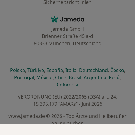
Sicherheitsrichtlinien
Kontakt
Jameda - Startseite
Jameda GmbH
Brienner Straße 45 a-d
80333 München, Deutschland
öffnet in einer neuen Registerkarte
öffnet in einer neuen Registerkarte
öffnet in einer neuen Registerk
öffnet in einer neuen Reg
öffnet in ei
öffn
Polska
,
Türkiye
,
España
,
Italia
,
Deutschland
,
Česko
,
öffnet in einer neuen Registerkarte
öffnet in einer neuen Registerkarte
öffnet in einer neuen Register
öffnet in einer neuen R
öffnet in ei
öffnet
Portugal
,
México
,
Chile
,
Brasil
,
Argentina
,
Perú
,
öffnet in einer neuen Re
Colombia
VERORDNUNG (EU) 2022/2065 (DSA) art. 24:
15.395.179 “AMARs” - Juni 2026
www.jameda.de © 2026 - Top Ärzte und Heilberufler
online buchen