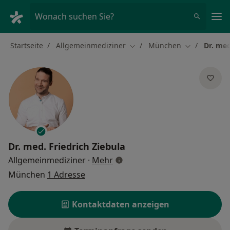
Ha
Wonach suchen Sie?
Startseite
Allgemeinmediziner
München
Dr. med
Stadt ändern
Stadt ändern
Dr. med.
Friedrich Ziebula
über Spezialisierungen
Allgemeinmediziner
·
Mehr
München
1 Adresse
Kontaktdaten anzeigen