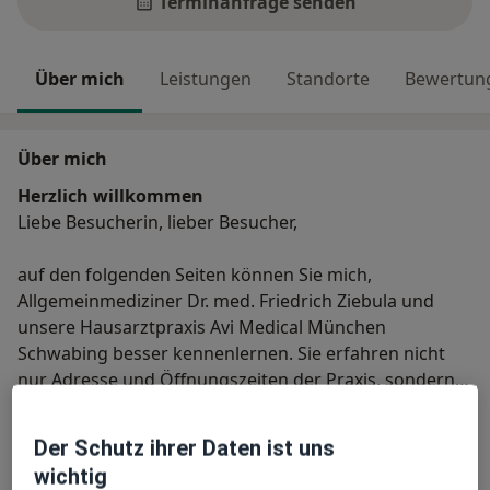
Terminanfrage senden
Über mich
Leistungen
Standorte
Bewertun
Über mich
Herzlich willkommen
Liebe Besucherin, lieber Besucher,
auf den folgenden Seiten können Sie mich,
Allgemeinmediziner Dr. med. Friedrich Ziebula und
unsere Hausarztpraxis Avi Medical München
Schwabing besser kennenlernen. Sie erfahren nicht
nur Adresse und Öffnungszeiten der Praxis, sondern
können sich auch über meine
Behandlungsschwerpunkte informieren. Spezialisiert
Der Schutz ihrer Daten ist uns
Meine Behandlungs­schwerpunkte
habe ich mich unter anderem auf die hausärztliche
wichtig
Sie sind erkrankt und suchen einen neuen Arzt, der
Versorgung, biete aber auch andere Leistungen an.