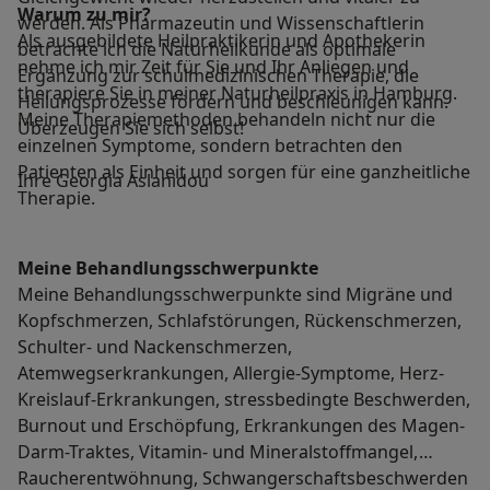
Warum zu mir?
werden. Als Pharmazeutin und Wissenschaftlerin
Als ausgebildete Heilpraktikerin und Apothekerin
betrachte ich die Naturheilkunde als optimale
nehme ich mir Zeit für Sie und Ihr Anliegen und
Ergänzung zur schulmedizinischen Therapie, die
therapiere Sie in meiner Naturheilpraxis in Hamburg.
Heilungsprozesse fördern und beschleunigen kann.
Meine Therapiemethoden behandeln nicht nur die
Überzeugen Sie sich selbst!
einzelnen Symptome, sondern betrachten den
Patienten als Einheit und sorgen für eine ganzheitliche
Ihre Georgia Aslanidou
Therapie.
Meine Behandlungs­schwerpunkte
Meine Behandlungsschwerpunkte sind Migräne und
Kopfschmerzen, Schlafstörungen, Rückenschmerzen,
Schulter- und Nackenschmerzen,
Atemwegserkrankungen, Allergie-Symptome, Herz-
Kreislauf-Erkrankungen, stressbedingte Beschwerden,
Burnout und Erschöpfung, Erkrankungen des Magen-
Darm-Traktes, Vitamin- und Mineralstoffmangel,
Raucherentwöhnung, Schwangerschaftsbeschwerden