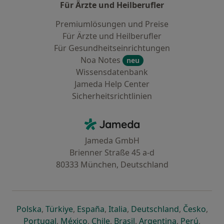
Für Ärzte und Heilberufler
Premiumlösungen und Preise
Für Ärzte und Heilberufler
Für Gesundheitseinrichtungen
Noa Notes
neu
Wissensdatenbank
Jameda Help Center
Sicherheitsrichtlinien
Kontakt
Jameda - Startseite
Jameda GmbH
Brienner Straße 45 a-d
80333 München, Deutschland
öffnet in einer neuen Registerkarte
öffnet in einer neuen Registerkarte
öffnet in einer neuen Registerk
öffnet in einer neuen Reg
öffnet in ei
öffn
Polska
,
Türkiye
,
España
,
Italia
,
Deutschland
,
Česko
,
öffnet in einer neuen Registerkarte
öffnet in einer neuen Registerkarte
öffnet in einer neuen Register
öffnet in einer neuen R
öffnet in ei
öffnet
Portugal
,
México
,
Chile
,
Brasil
,
Argentina
,
Perú
,