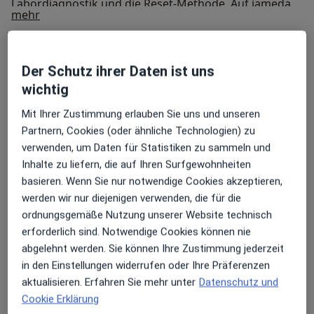
Labordiagnostik und die Reset-Methode. Auf jameda
Über mich
mehr
finden Sie weiteres Informationsmaterial über meine
naturheilkundliche Praxis in Barmbek-Nord in
Weiterbildungen und Tätigkeitsschwerpunkte
Hamburg.
Akupunktur
Der Schutz ihrer Daten ist uns
Allergie- & Schmerztherapie
wichtig
Klassische Homöopathie
Phytotherapie
Mit Ihrer Zustimmung erlauben Sie uns und unseren
Partnern, Cookies (oder ähnliche Technologien) zu
Hauptsächlich behandelte Krankheiten
verwenden, um Daten für Statistiken zu sammeln und
Rückenschmerzen
Migräne
Erschöpfung
Inhalte zu liefern, die auf Ihren Surfgewohnheiten
a11y_sr_more_disea
Nackenschmerzen
Burnout
+20
basieren. Wenn Sie nur notwendige Cookies akzeptieren,
werden wir nur diejenigen verwenden, die für die
Konsultationsformate
ordnungsgemäße Nutzung unserer Website technisch
Persönlich
Standorte anzeigen (1)
erforderlich sind. Notwendige Cookies können nie
abgelehnt werden. Sie können Ihre Zustimmung jederzeit
Fotos und Videos
in den Einstellungen widerrufen oder Ihre Präferenzen
aktualisieren. Erfahren Sie mehr unter
Datenschutz und
Cookie Erklärung