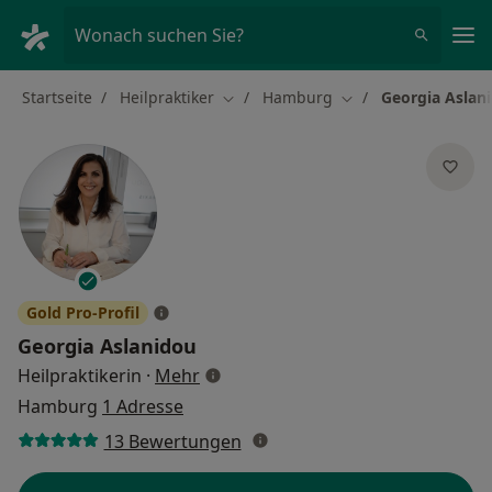
Ha
Wonach suchen Sie?
Startseite
Heilpraktiker
Hamburg
Georgia Aslan
Stadt ändern
Stadt ändern
Gold Pro-Profil
Georgia Aslanidou
über Spezialisierungen
Heilpraktikerin
·
Mehr
Hamburg
1 Adresse
13 Bewertungen