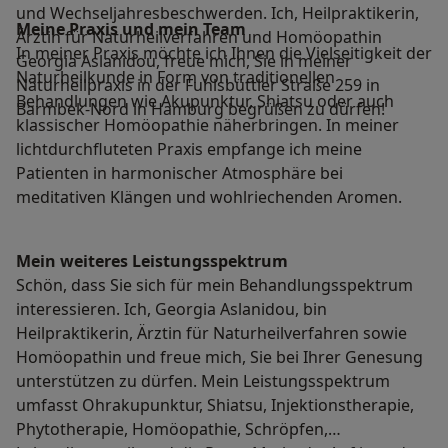
und Wechseljahresbeschwerden. Ich, Heilpraktikerin,
Meine Praxis und mein Team
Ärztin für Naturheilverfahren und Homöopathin
In meiner Praxis möchte ich Ihnen die Vielseitigkeit der
Georgia Aslanidou, freue mich, Sie in meiner
Naturheilkunde in Form von traditionellen
Naturheilpraxis in der Fuhlsbüttler Straße 259 in
Behandlungen wie Akupunktur, Shiatsu oder auch
Barmbek-Nord in Hamburg begrüßen zu dürfen!
klassischer Homöopathie näherbringen. In meiner
lichtdurchfluteten Praxis empfange ich meine
Patienten in harmonischer Atmosphäre bei
meditativen Klängen und wohlriechenden Aromen.
Mein weiteres Leistungs­spektrum
Schön, dass Sie sich für mein Behandlungsspektrum
interessieren. Ich, Georgia Aslanidou, bin
Heilpraktikerin, Ärztin für Naturheilverfahren sowie
Homöopathin und freue mich, Sie bei Ihrer Genesung
unterstützen zu dürfen. Mein Leistungsspektrum
umfasst Ohrakupunktur, Shiatsu, Injektionstherapie,
Phytotherapie, Homöopathie, Schröpfen,