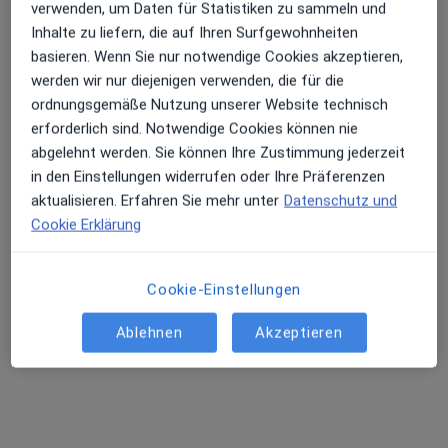
verwenden, um Daten für Statistiken zu sammeln und
Georgia Aslanidou
Inhalte zu liefern, die auf Ihren Surfgewohnheiten
·
Mehr
Heilpraktikerin, Naturheilverfahren, Homöopathin
basieren. Wenn Sie nur notwendige Cookies akzeptieren,
13 Bewertungen
werden wir nur diejenigen verwenden, die für die
ordnungsgemäße Nutzung unserer Website technisch
erforderlich sind. Notwendige Cookies können nie
Fuhlsbüttler Str. 259, Hamburg
•
Zu Google Maps
abgelehnt werden. Sie können Ihre Zustimmung jederzeit
Naturheilpraxis Georgia Aslanidou Heilpraktikerin
in den Einstellungen widerrufen oder Ihre Präferenzen
Privatpraxis
aktualisieren. Erfahren Sie mehr unter
Datenschutz und
Dieser Arzt bzw. diese Ärztin bietet keine Online-Terminbuchung an diesem Standort an.
Cookie Erklärung
Terminanfrage senden
Cookie-Einstellungen
Ablehnen
Akzeptieren