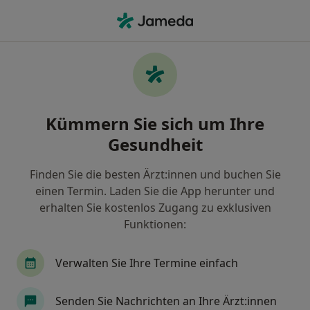
Ha
Heilpraktiker • Fuhlsbüttel, Hamburg, Hamburg
Filter & Sortierung
Zu Google Maps
Heilpraktiker in Hamburg, Fuhlsbüttel
Kümmern Sie sich um Ihre
Wie wir die Suchergebnisse sortieren
Gesundheit
Finden Sie die besten Ärzt:innen und buchen Sie
einen Termin. Laden Sie die App herunter und
erhalten Sie kostenlos Zugang zu exklusiven
Funktionen:
Verwalten Sie Ihre Termine einfach
Anzeige
Finn Scheunemann
Senden Sie Nachrichten an Ihre Ärzt:innen