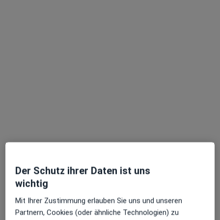
Irina Solowjow
·
Mehr
Heilpraktikerin, Heilpraktikerin für Physiotherapie
13 Bewertungen
Hasselbrookstr. 39 a, Hamburg
•
Zu Google Maps
Praxis Irina Solowjow Heilpraktikerin
Dieser Arzt bzw. diese Ärztin bietet keine Online-Terminbuchung an diesem Standort an.
Terminanfrage senden
Der Schutz ihrer Daten ist uns
wichtig
Mit Ihrer Zustimmung erlauben Sie uns und unseren
Partnern, Cookies (oder ähnliche Technologien) zu