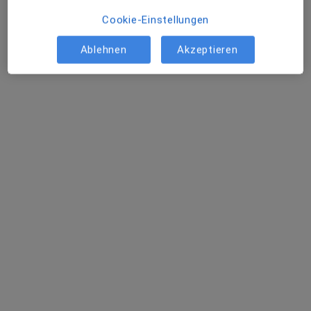
Cookie-Einstellungen
Profil anzeigen
Ablehnen
Akzeptieren
Zentrum Zahnmedizin Fünf Höfe Dr. Butz
und Partner
Gemeinschaftspraxis
Dentalhygiene-Zentrum, Zahnarzt, Zahnmedizinische
·
Mehr
Prophylaxe
13 Bewertungen
Theatinerstr. 15, München
•
Zu Google Maps