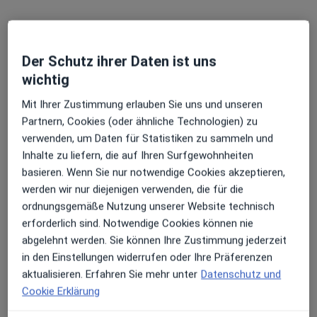
Profil anzeigen
Der Schutz ihrer Daten ist uns
wichtig
Mit Ihrer Zustimmung erlauben Sie uns und unseren
Partnern, Cookies (oder ähnliche Technologien) zu
verwenden, um Daten für Statistiken zu sammeln und
Inhalte zu liefern, die auf Ihren Surfgewohnheiten
Praxis Dr. Martin Stoltenberg Zahnarzt
basieren. Wenn Sie nur notwendige Cookies akzeptieren,
Praxis
werden wir nur diejenigen verwenden, die für die
Dentalhygiene-Zentrum, Mund-, Kiefer-, Gesichtschirurgie,
ordnungsgemäße Nutzung unserer Website technisch
·
Mehr
Zahnarzt
erforderlich sind. Notwendige Cookies können nie
38 Bewertungen
abgelehnt werden. Sie können Ihre Zustimmung jederzeit
in den Einstellungen widerrufen oder Ihre Präferenzen
Kieler Str. 103, Bönningstedt
•
Zu Google Maps
aktualisieren. Erfahren Sie mehr unter
Datenschutz und
Praxis Dr. Martin Stoltenberg Zahnarzt
Cookie Erklärung
Keine Online-Terminbuchung über jameda verfügbar