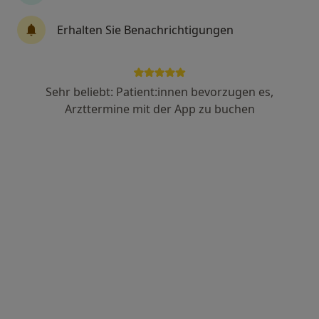
Erhalten Sie Benachrichtigungen
Zahn & Ästhetik Dr.med. Sabine Hugo
Zahnärztin
Praxis
Sehr beliebt: Patient:innen bevorzugen es,
Kieferorthopädie, Zahn-Klinik, Dentalhygiene-Zentrum
Arzttermine mit der App zu buchen
108 Bewertungen
Berliner Platz 9, Würzburg
•
Zu Google Maps
Zahn & Ästhetik Dr.med. Sabine Hugo Zahnärztin
Keine Online-Terminbuchung über jameda verfügbar
Profil anzeigen