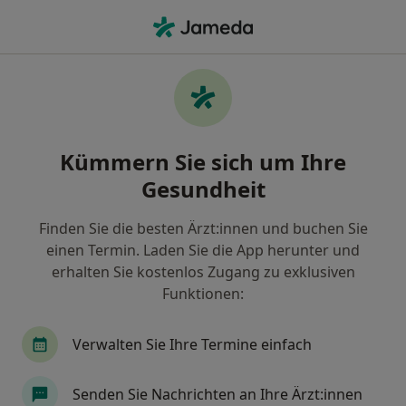
Ha
Dentalhygiene-Zentrum
Filter & Sortierung
• 1
Zu Google Map
Dentalhygiene-Zentrum Praxen
Kümmern Sie sich um Ihre
Wie wir die Suchergebnisse sortieren
Gesundheit
Finden Sie die besten Ärzt:innen und buchen Sie
Wählen Sie die Stadt aus, in der Sie suchen möchten
einen Termin. Laden Sie die App herunter und
München
Berlin
Dorsten
Recklingha
erhalten Sie kostenlos Zugang zu exklusiven
Funktionen:
Verwalten Sie Ihre Termine einfach
Senden Sie Nachrichten an Ihre Ärzt:innen