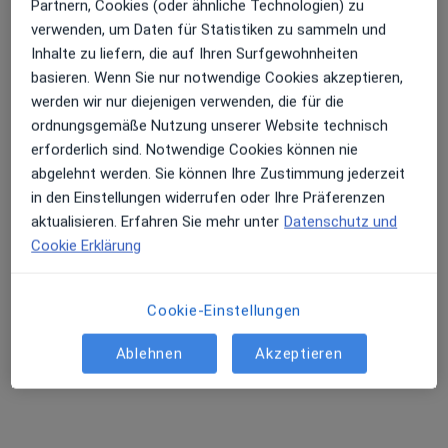
Partnern, Cookies (oder ähnliche Technologien) zu
verwenden, um Daten für Statistiken zu sammeln und
Inhalte zu liefern, die auf Ihren Surfgewohnheiten
basieren. Wenn Sie nur notwendige Cookies akzeptieren,
werden wir nur diejenigen verwenden, die für die
Fachzahnärzte für Kieferorthopädie Dres.
ordnungsgemäße Nutzung unserer Website technisch
Czell
erforderlich sind. Notwendige Cookies können nie
Gemeinschaftspraxis
Kieferorthopädie
abgelehnt werden. Sie können Ihre Zustimmung jederzeit
37 Bewertungen
in den Einstellungen widerrufen oder Ihre Präferenzen
aktualisieren. Erfahren Sie mehr unter
Datenschutz und
Cookie Erklärung
Adresse 1
Adresse 2
Cookie-Einstellungen
Bahnhofstr. 28, Wolfratshausen
•
Zu Google Maps
Fachzahnärzte für Kieferorthopädie Dres. Czell
Ablehnen
Akzeptieren
Dr. Lorenz Czell
Dr. Ildiko Czell