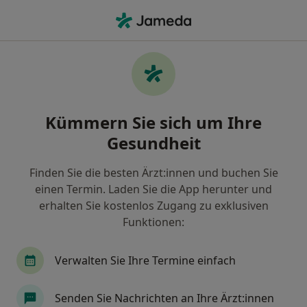
Ha
Wolfratshausen, Bayern
Filter & Sortierung
• 1
Zu Google Map
Praxen in Wolfratshausen
Kümmern Sie sich um Ihre
Wie wir die Suchergebnisse sortieren
Gesundheit
Finden Sie die besten Ärzt:innen und buchen Sie
Nach welchem Fachgebiet suchen Sie?
einen Termin. Laden Sie die App herunter und
Internist
Physiotherapeut
Orthopäde & U
erhalten Sie kostenlos Zugang zu exklusiven
Funktionen:
Verwalten Sie Ihre Termine einfach
Senden Sie Nachrichten an Ihre Ärzt:innen