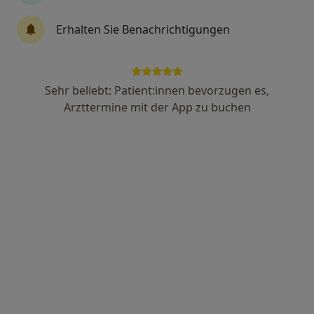
Erhalten Sie Benachrichtigungen
Zahnzentrum Starnberg drseger MVZ
GmbH
Medizinisches Versorgungszentrum
Sehr beliebt: Patient:innen bevorzugen es,
Zahnarzt, Zahnmedizinische Prophylaxe
Arzttermine mit der App zu buchen
196 Bewertungen
Oßwaldstr. 1 a, Starnberg
•
Zu Google Maps
Zahnzentrum Starnberg drseger MVZ GmbH
Inga Vasilachii
Otilia-Roxana Cocora
Keine Online-Terminbuchung über jameda verfügbar
Profil anzeigen