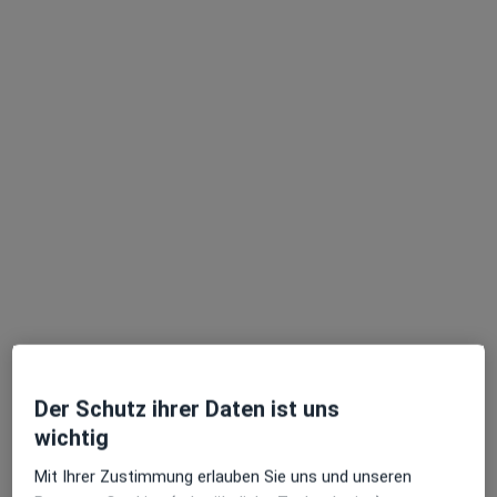
Zahnmedizin Pöcking MVZ
Medizinisches Versorgungszentrum
Hauptstr. 33, Pocking
•
Zu Google Maps
Zahnmedizin Pöcking MVZ
Keine Online-Terminbuchung über jameda verfügbar
Profil anzeigen
Der Schutz ihrer Daten ist uns
wichtig
Mit Ihrer Zustimmung erlauben Sie uns und unseren