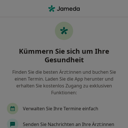
Ha
Hals-Nasen-Ohren-Arzt • Finnentrop, Nordrhein-Westfalen
Filter & Sortierung
Zu Google Maps
Hals-Nasen-Ohren-Arzt in Finnentrop:
Kümmern Sie sich um Ihre
Termin buchen mit jameda
Gesundheit
Finden Sie HNO-Ärzte in Finnentrop und buchen Sie
online ohne zusätzliche Kosten.
Finden Sie die besten Ärzt:innen und buchen Sie
Wie wir die Suchergebnisse sortieren
einen Termin. Laden Sie die App herunter und
erhalten Sie kostenlos Zugang zu exklusiven
Funktionen:
Verwalten Sie Ihre Termine einfach
Senden Sie Nachrichten an Ihre Ärzt:innen