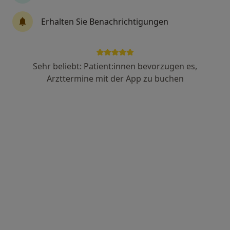
Wael Alyoussef
Erhalten Sie Benachrichtigungen
Hals-Nasen-Ohren-Arzt
2 Bewertungen
Sehr beliebt: Patient:innen bevorzugen es,
Hansastr. 4, Attendorn
•
Zu Google Maps
Arzttermine mit der App zu buchen
Praxis Dr. Wael Alyoussef Facharzt für HNO-Heilkunde
Dieser Arzt bzw. diese Ärztin bietet keine Online-Terminbuchung an diesem Standort an.
Terminanfrage senden