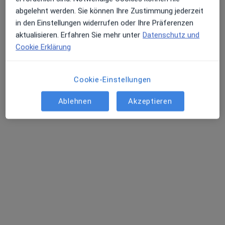
abgelehnt werden. Sie können Ihre Zustimmung jederzeit
in den Einstellungen widerrufen oder Ihre Präferenzen
Helios Klinik Attendorn Abt. HNO-
aktualisieren. Erfahren Sie mehr unter
Datenschutz und
Heilkunde
Cookie Erklärung
Fachabteilung
Hals-Nasen-Ohrenheilkunde
Cookie-Einstellungen
Hohler Weg 9, Attendorn
•
Zu Google Maps
Helios Klinik Attendorn Abt. HNO-Heilkunde
Ablehnen
Akzeptieren
Keine Online-Terminbuchung über jameda verfügbar
Profil anzeigen
Ärzte und Heilberufler verfügbar
Diese Ärzte und Heilberufler befinden sich
außerhalb von Finnentrop, Nordrhein-Westfalen in
Gebieten nahe Ihrer Suche.