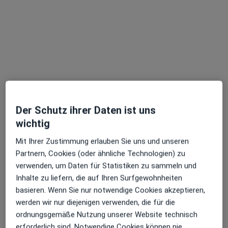
Dr. Dr. med. Herbert Klimesch
Hals-Nasen-Ohren-Arzt
8 Bewertungen
Adresse 1
Adresse 2
Grünestr. 7, Plettenberg
•
Zu Google Maps
Praxis Dr.Dr.med. Herbert Klimesch Facharzt für HNO-Heilkunde
Der Schutz ihrer Daten ist uns
wichtig
Dieser Arzt bzw. diese Ärztin bietet keine Online-Terminbuchung an diesem Standort an.
Mit Ihrer Zustimmung erlauben Sie uns und unseren
Terminanfrage senden
Partnern, Cookies (oder ähnliche Technologien) zu
verwenden, um Daten für Statistiken zu sammeln und
Inhalte zu liefern, die auf Ihren Surfgewohnheiten
basieren. Wenn Sie nur notwendige Cookies akzeptieren,
werden wir nur diejenigen verwenden, die für die
ordnungsgemäße Nutzung unserer Website technisch
erforderlich sind. Notwendige Cookies können nie