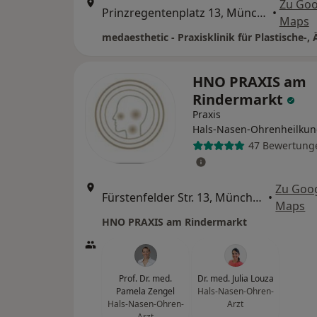
Zu Goo
Prinzregentenplatz 13, München
•
Maps
HNO PRAXIS am
Rindermarkt
Praxis
Hals-Nasen-Ohrenheilku
47 Bewertung
Zu Goo
Fürstenfelder Str. 13, München
•
Maps
HNO PRAXIS am Rindermarkt
Prof. Dr. med.
Dr. med. Julia Louza
Pamela Zengel
Hals-Nasen-Ohren-
Hals-Nasen-Ohren-
Arzt
Arzt