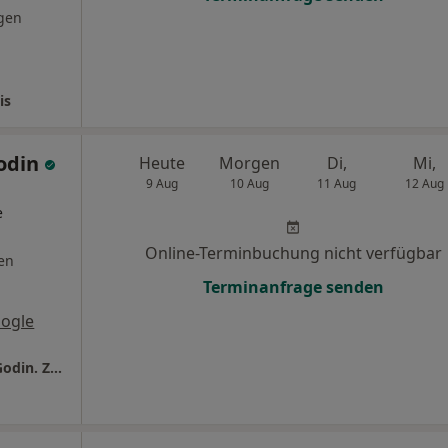
gen
is
Godin
Heute
Morgen
Di,
Mi,
9 Aug
10 Aug
11 Aug
12 Aug
e
Online-Terminbuchung nicht verfügbar
en
Terminanfrage senden
ogle
Privatärztliche HNO-Praxis Dr. med. Galina Godin. Zentrum für Schwindeldiagnostik Oberbayern-Schwaben. Zusatzbezeichnung Allergologie. Ästhetische Medizin.