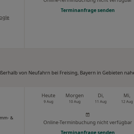
Online-Terminbuchung nicht verfügbar
Terminanfrage senden
ogle
ußerhalb von Neufahrn bei Freising, Bayern in Gebieten nah
Heute
Morgen
Di,
Mi,
9 Aug
10 Aug
11 Aug
12 Aug
timm- &
Online-Terminbuchung nicht verfügbar
Terminanfrage senden