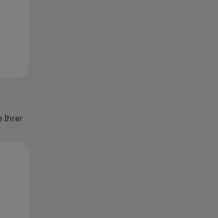
e Ihrer
Do,
Fr,
Sa,
13 Aug
14 Aug
15 Aug