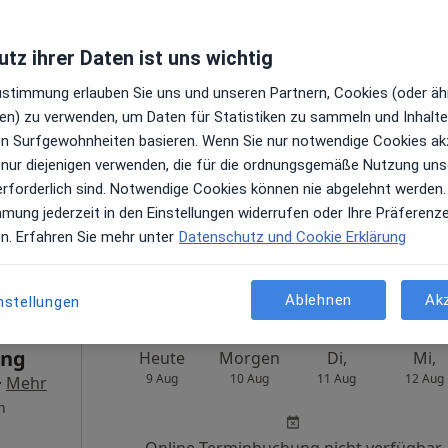
Praxis Dr.med. Wolf-Dietrich Tillner Facharzt für HNO-Heilkunde
tz ihrer Daten ist uns wichtig
Zustimmung erlauben Sie uns und unseren Partnern, Cookies (oder äh
Heute
Morgen
Di,
Mi,
9 Aug
10 Aug
11 Aug
12 Aug
en) zu verwenden, um Daten für Statistiken zu sammeln und Inhalte 
ren Surfgewohnheiten basieren. Wenn Sie nur notwendige Cookies ak
n
 nur diejenigen verwenden, die für die ordnungsgemäße Nutzung uns
Online-Terminbuchung nicht verfügbar
erforderlich sind. Notwendige Cookies können nie abgelehnt werden.
mmung jederzeit in den Einstellungen widerrufen oder Ihre Präferenz
Terminanfrage senden
en. Erfahren Sie mehr unter
Datenschutz und Cookie Erklärung
 Maps
Ablehnen
Ak
nstellungen
ing
Heute
Morgen
Di,
Mi,
9 Aug
10 Aug
11 Aug
12 Aug
·
Mehr
n