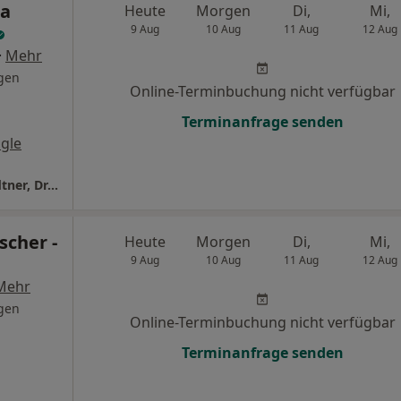
na
Heute
Morgen
Di,
Mi,
9 Aug
10 Aug
11 Aug
12 Aug
·
Mehr
gen
Online-Terminbuchung nicht verfügbar
Terminanfrage senden
gle
HNO am Nordbad Dr. Katharina Kleiter-Sendtner, Dr. Stefan Nitsch Fachärzte für HNO-Heilkunde
scher -
Heute
Morgen
Di,
Mi,
9 Aug
10 Aug
11 Aug
12 Aug
Mehr
gen
Online-Terminbuchung nicht verfügbar
Terminanfrage senden