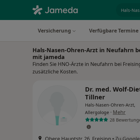
Fachgebi
Versicherung
Verfügbare Termine
Hals-Nasen-Ohren-Arzt in Neufahrn be
mit jameda
Finden Sie HNO-Ärzte in Neufahrn bei Freisi
zusätzliche Kosten.
Dr. med. Wolf-Die
Tillner
Hals-Nasen-Ohren-Arzt,
·
Mehr
Allergologe
28 Bewertung
Obere Hauptstr. 26, Freising
•
Zu Googl