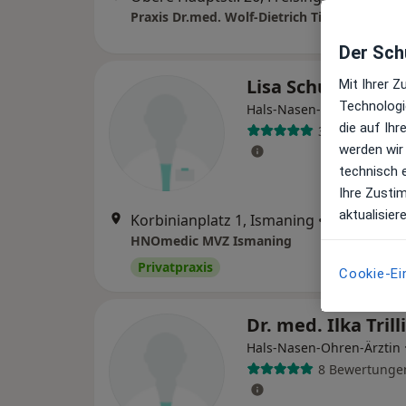
Der Schu
Lisa Schultes
Mit Ihrer 
Technologi
Hals-Nasen-Ohren-Ärztin
die auf Ih
3 Bewertunge
werden wir
technisch 
Ihre Zusti
aktualisier
Korbinianplatz 1, Ismaning
•
Zu Google
HNOmedic MVZ Ismaning
Privatpraxis
Cookie-Ei
Dr. med. Ilka Trill
Hals-Nasen-Ohren-Ärztin
8 Bewertunge