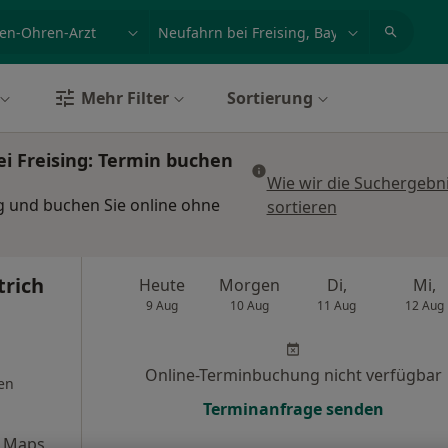
et, Erkrankung, Name
z.B. Berlin
Mehr Filter
Sortierung
i Freising: Termin buchen
Wie wir die Suchergebn
ng und buchen Sie online ohne
sortieren
trich
Heute
Morgen
Di,
Mi,
9 Aug
10 Aug
11 Aug
12 Aug
Online-Terminbuchung nicht verfügbar
en
Terminanfrage senden
e Maps