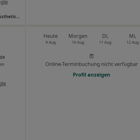
gle
medaesthetic - Praxisklinik für Plastische-, Ästhetische und Rekonstruktive Chirurgie
Heute
Morgen
Di,
Mi,
9 Aug
10 Aug
11 Aug
12 Aug
nde
Online-Terminbuchung nicht verfügbar
en
Profil anzeigen
gle