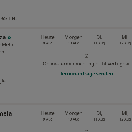
Privatpraxis Dr.med. Björn Ritscher Facharzt für HNO - Heilkunde
uza
Heute
Morgen
Di,
Mi,
9 Aug
10 Aug
11 Aug
12 Aug
·
Mehr
en
Online-Terminbuchung nicht verfügbar
Terminanfrage senden
gle
mela
Heute
Morgen
Di,
Mi,
9 Aug
10 Aug
11 Aug
12 Aug