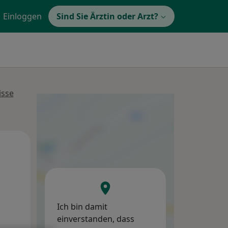
Einloggen
Sind Sie Ärztin oder Arzt?
isse
Do,
Fr,
Sa,
13 Aug
14 Aug
15 Aug
Ich bin damit
einverstanden, dass