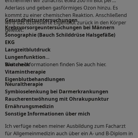
entnehmen wir zunächst etwa 200 ml Blut per
Aderlass und geben gasförmiges Ozon hinzu. Es
kommt zu einer chemischen Reaktion. Anschließend
Gesundheitsuntersuchungen
wird das ozonisierte Eigenblut zurück in den Körper
Krebsvorsorgeuntersuchungen bei Männern
geleitet.
Sonographie (Bauch Schilddrüse Halsgefäße)
EKG
Langzeitblutdruck
Lungenfunktion
Blutcheck
Weitere Informationen finden Sie auch hier.
Vitamintherapie
Eigenblutbehandlungen
Neuraltherapie
Symbioselenkung bei Darmerkrankungen
Raucherentwöhnung mit Ohrakupunktur
Ernährungsmedizin
Sonstige Informationen über mich
Ich verfüge neben meiner Ausbildung zum Facharzt
für Allgemeinmedizin auch über ein A- und B-Diplom in