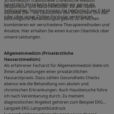
Schulmedizin Traditionelle Chinesische Medizin
Gesetzlich Versicherte behandeln wir gerne als
Akupunktur und Naturheilkunde: Sie alle haben
Selbstzahler. Termine können Sie telefonisch per E-Mail
dasselbe Ziel – die Gesundheit des Menschen. Um das
oder über unser Online-Formular vereinbaren.
bestmögliche Behandlungsergebnis zu erreichen
kombinieren wir verschiedene Therapiemethoden und
Ansätze. Hier erhalten Sie einen kurzen Überblick über
unsere Leistungen.
Allgemeinmedizin (Privatärztliche
Hausarztmedizin)
Als erfahrener Facharzt für Allgemeinmedizin biete ich
Ihnen alle Leistungen einer privatärztlichen
Hausarztpraxis. Dazu zählen Gesundheits-Checks
ebenso wie die Behandlung von akuten und
chronischen Erkrankungen. Auch Hausbesuche führe
ich nach Vereinbarung durch. Zu meinem
diagnostischen Angebot gehören zum Beispiel EKG
Langzeit-EKG Langzeitblutdruck