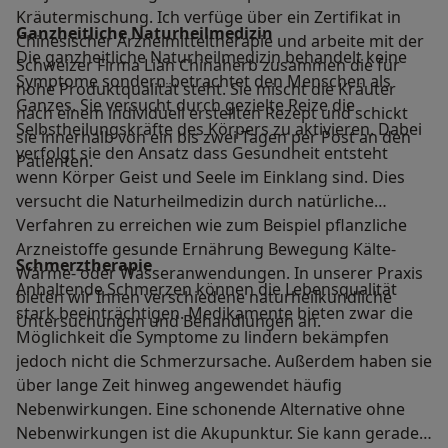
Kräutermischung. Ich verfüge über ein Zertifikat in
Ganzheitliche Naturheilmedizin
Chinesischer Arzneimitteltherapie und arbeite mit der
Die ganzheitliche Naturheilmedizin behandelt keine
Schweizer Firma Lian Chinaherb zusammen die für
Symptome sondern betrachtet den Menschen als
hohe Produktqualität steht. Sie mischt die Kräuter
Ganzes. Sie versucht durch gezielte Reize die
nach einem individuell erstellten Rezept und schickt
Selbstheilungskräfte des Körpers zu aktivieren. Dabei
sie innerhalb von ein bis zwei Tagen per Post an den
verfolgt sie den Ansatz dass Gesundheit entsteht
Patienten.
wenn Körper Geist und Seele im Einklang sind. Dies
versucht die Naturheilmedizin durch natürliche
Verfahren zu erreichen wie zum Beispiel pflanzliche
Arzneistoffe gesunde Ernährung Bewegung Kälte-
Schmerztherapie
Wärme- oder Wasseranwendungen. In unserer Praxis
Anhaltende Schmerzen können die Lebensqualität
bieten wir Ihnen verschiedene naturheilkundliche
stark beeinträchtigen. Medikamente bieten zwar die
Untersuchungen und Behandlungen an.
Möglichkeit die Symptome zu lindern bekämpfen
jedoch nicht die Schmerzursache. Außerdem haben sie
über lange Zeit hinweg angewendet häufig
Nebenwirkungen. Eine schonende Alternative ohne
Nebenwirkungen ist die Akupunktur. Sie kann gerade