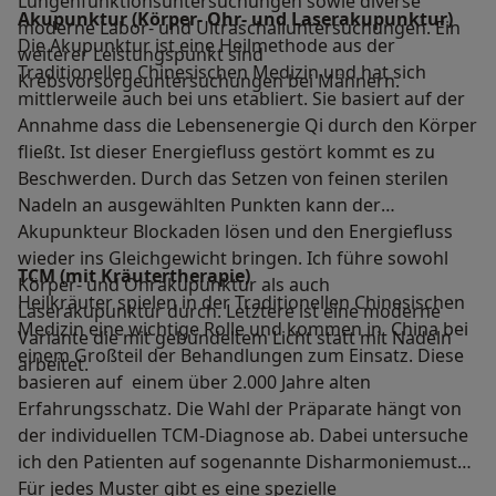
Lungenfunktionsuntersuchungen sowie diverse
Akupunktur (Körper- Ohr- und Laserakupunktur)
moderne Labor- und Ultraschalluntersuchungen. Ein
Die Akupunktur ist eine Heilmethode aus der
weiterer Leistungspunkt sind
Traditionellen Chinesischen Medizin und hat sich
Krebsvorsorgeuntersuchungen bei Männern.
mittlerweile auch bei uns etabliert. Sie basiert auf der
Annahme dass die Lebensenergie Qi durch den Körper
fließt. Ist dieser Energiefluss gestört kommt es zu
Beschwerden. Durch das Setzen von feinen sterilen
Nadeln an ausgewählten Punkten kann der
Akupunkteur Blockaden lösen und den Energiefluss
wieder ins Gleichgewicht bringen. Ich führe sowohl
TCM (mit Kräutertherapie)
Körper- und Ohrakupunktur als auch
Heilkräuter spielen in der Traditionellen Chinesischen
Laserakupunktur durch. Letztere ist eine moderne
Medizin eine wichtige Rolle und kommen in China bei
Variante die mit gebündeltem Licht statt mit Nadeln
einem Großteil der Behandlungen zum Einsatz. Diese
arbeitet.
basieren auf einem über 2.000 Jahre alten
Erfahrungsschatz. Die Wahl der Präparate hängt von
der individuellen TCM-Diagnose ab. Dabei untersuche
ich den Patienten auf sogenannte Disharmoniemuster.
Für jedes Muster gibt es eine spezielle