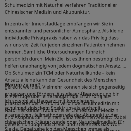
Schulmedizin mit Naturheilverfahren Traditioneller
Chinesischer Medizin und Akupunktur.
In zentraler Innenstadtlage empfangen wir Sie in
entspannter und persönlicher Atmosphäre. Als kleine
individuelle Privatpraxis haben wir das Privileg dass
wir uns viel Zeit für jeden einzelnen Patienten nehmen
können. Sämtliche Untersuchungen führe ich
persönlich durch. Mein Ziel ist es Ihnen bestmöglich zu
helfen unabhängig von jedem dogmatischen Ansatz.
Ob Schulmedizin TCM oder Naturheilkunde – kein
Ansatz alleine kann der Gesundheit des Menschen
Warum zu mir?
gerecht werden. Vielmehr können sie sich gegenseitig
ergänzen und fördern. Aus dieser Überzeugung bin
Ich verfüge über eine langjährige Erfahrung als
ich sowohl als Hausarzt mit komplettem
praktizierender Arzt und verbinde Schulmedizin mit
schulmedizinischem Spektrum als auch mit
Naturheilkunde Traditioneller Chinesischer Medizin
alternativen Heilmethoden wie der Akupunktur der
und Akupunktur in einem ganzheitlichen Ansatz. Dabei
chinesischen Kräuterkunde oder Naturheilmedizin für
gehe ich undogmatisch vor und stelle stets das Wohl
Sie da. Dabei sehe ich den Menschen immer als