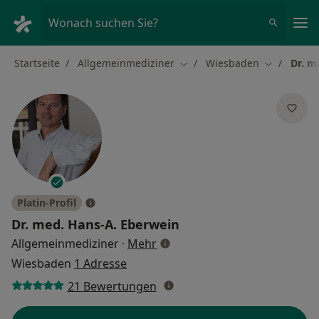
Ha
Wonach suchen Sie?
Startseite
Allgemeinmediziner
Wiesbaden
Dr. m
Stadt ändern
Stadt ände
Platin-Profil
Dr. med.
Hans-A. Eberwein
über Spezialisierungen
Allgemeinmediziner
·
Mehr
Wiesbaden
1 Adresse
21 Bewertungen