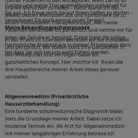
meiner Patienten in den Mittelpunkt. Mein Ziel ist es
Ganzes und wähle Therapiemethoden individuell für
kranke Menschen zu heilen – dafür wähle ich die
Sie aus. Ich freue mich darauf Ihnen helfen zu dürfen –
jeweils besten Methoden aus und kombiniere sie zu
vereinbaren Sie doch einmal einen Termin!
einem individuellen Therapiekonzept. Alle meine
Meine Behandlungs­schwerpunkte
Patienten behandele ich persönlich und nehme mir für
jeden die Zeit die er benötigt. Dabei trägt die ruhige
In der Praxis Dr. Eberwein betreuen wir Sie individuell
harmonische Atomsphäre in meiner Privatpraxis dazu
und persönlich. Wir stellen stets Ihre Gesundheit in
bei dass Sie sich bei uns wohl fühlen werden.
den Mittelpunkt und verfolgen dabei ein
ganzheitliches Konzept. Hier möchte ich Ihnen die
drei Hauptbereiche meiner Arbeit etwas genauer
vorstellen.
Allgemeinmedizin (Privatärztliche
Hausarztbehandlung)
Eine fundierte schulmedizinische Diagnostik bildet
stets die Grundlage meiner Arbeit. Dabei setze ich
moderne Technik ein. Als Arzt für Allgemeinmedizin
mit meiner langjährigen Erfahrung betreue ich