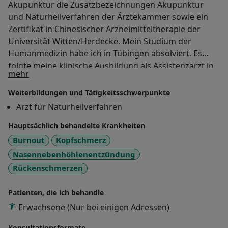
Akupunktur die Zusatzbezeichnungen Akupunktur
und Naturheilverfahren der Ärztekammer sowie ein
Zertifikat in Chinesischer Arzneimitteltherapie der
Universität Witten/Herdecke. Mein Studium der
Humanmedizin habe ich in Tübingen absolviert. Es
folgte meine klinische Ausbildung als Assistenzarzt in
Über mich
mehr
der inneren Abteilung und Intensivstation des St.
Elisabethen-Krankenhaus in Lörrach und in
Weiterbildungen und Tätigkeitsschwerpunkte
Nordengland im Bereich der Chirurgie Unfallchirurgie
Arzt für Naturheilverfahren
und Orthopädie. Daher verfüge ich auch über gute
Hauptsächlich behandelte Krankheiten
Englischkenntnisse. Schon früh habe ich mich in
Ganzheitsmedizin Naturheilverfahren traditioneller
Burnout
Kopfschmerz
Chinesischer Medizin und Akupunktur
Nasennebenhöhlenentzündung
weiterqualifiziert. Meine Ausbildung in traditioneller
Rückenschmerzen
chinesischer Arzneimitteltherapie an der Universität
Witten/Herdecke absolvierte ich an der TCM-Fakultät
Patienten, die ich behandle
der Privat-Universität Witten Herdecke. Nach
Erwachsene (Nur bei einigen Adressen)
langjähriger Tätigkeit als Kassenarzt im Rheinland
habe ich mich als Privatarzt in Wiesbaden
Konsultationsformate