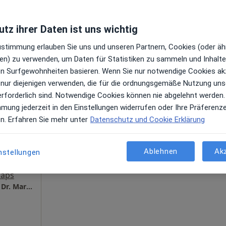
tz ihrer Daten ist uns wichtig
Maps
Zustimmung erlauben Sie uns und unseren Partnern, Cookies (oder äh
RING
en) zu verwenden, um Daten für Statistiken zu sammeln und Inhalte 
ren Surfgewohnheiten basieren. Wenn Sie nur notwendige Cookies ak
 nur diejenigen verwenden, die für die ordnungsgemäße Nutzung uns
us
Heute
Morgen
Di,
Mi,
erforderlich sind. Notwendige Cookies können nie abgelehnt werden.
9 Aug
10 Aug
11 Aug
12 Aug
mmung jederzeit in den Einstellungen widerrufen oder Ihre Präferenz
en. Erfahren Sie mehr unter
Datenschutz und Cookie Erklärung
Online-Terminbuchung nicht verfügbar
gen
Ablehnen
Ak
nstellungen
Terminanfrage senden
Maps
Dermatologie München Schwabing Prof. Dr. Dr. Markus Reinholz Facharzt für Dermatologie