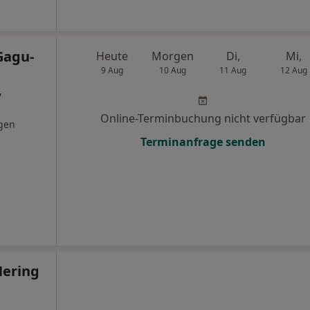
Gagu-
Heute
Morgen
Di,
Mi,
9 Aug
10 Aug
11 Aug
12 Aug
,
Online-Terminbuchung nicht verfügbar
gen
Terminanfrage senden
Hering