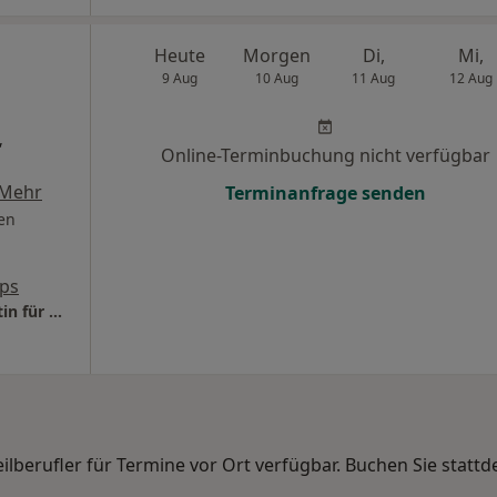
Heute
Morgen
Di,
Mi,
9 Aug
10 Aug
11 Aug
12 Aug
,
Online-Terminbuchung nicht verfügbar
Mehr
Terminanfrage senden
en
ps
Praxis Dr.med. Andrea Niedermeier Fachärztin für Dermatologie
eilberufler für Termine vor Ort verfügbar. Buchen Sie statt