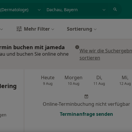
et, Erkrankung, Name
z.B. Berlin
Mehr Filter
Sortierung
ermin buchen mit jameda
Wie wir die Suchergebn
hau und buchen Sie online ohne
sortieren
Heute
Morgen
Di,
Mi,
9 Aug
10 Aug
11 Aug
12 Aug
Hering
Online-Terminbuchung nicht verfügbar
Terminanfrage senden
gen