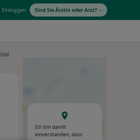
Einloggen
Sind Sie Ärztin oder Arzt?
isse
Do,
Fr,
Sa,
13 Aug
14 Aug
15 Aug
Ich bin damit
einverstanden, dass