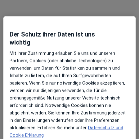
Adresse 1
Adresse 2
Der Schutz ihrer Daten ist uns
Von-der-Mark-Str. 60, Duisburg
•
Zu Google Maps
wichtig
MVZ Haut & Allergie Duisburg Mittelmeiderich
Mit Ihrer Zustimmung erlauben Sie uns und unseren
Dieser Arzt bzw. diese Ärztin bietet keine Online-Terminbuchung an diesem Standort an.
Partnern, Cookies (oder ähnliche Technologien) zu
verwenden, um Daten für Statistiken zu sammeln und
Terminanfrage senden
Inhalte zu liefern, die auf Ihren Surfgewohnheiten
basieren. Wenn Sie nur notwendige Cookies akzeptieren,
werden wir nur diejenigen verwenden, die für die
Videosprechstunde verfügbar
ordnungsgemäße Nutzung unserer Website technisch
erforderlich sind. Notwendige Cookies können nie
In Ihrer Nähe sind derzeit keine Ärzte oder
abgelehnt werden. Sie können Ihre Zustimmung jederzeit
Heilberufler für Termine vor Ort verfügbar. Buchen
in den Einstellungen widerrufen oder Ihre Präferenzen
Sie stattdessen eine Videosprechstunde
aktualisieren. Erfahren Sie mehr unter
Datenschutz und
Cookie Erklärung