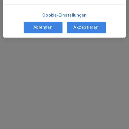
Cookie-Einstellungen
Ablehnen
Akzeptieren
Dr. med. Michael Lachner
Hautarzt (Dermatologe), Venerologe, Allergologe
210 Bewertungen
Dieser Arzt bzw. diese Ärztin bietet keine Online-Terminbuchung an diesem Standort an.
Terminanfrage senden