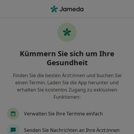
Ha
Hautarzt (Dermatologe) • Moers, Nordrhein-Westfalen
Filter & Sortierung
• 1
Zu Google Map
Empfohlene Hautärzte (Dermatologen)
Kümmern Sie sich um Ihre
für Privat versichert in Moers
Gesundheit
Wie wir die Suchergebnisse sortieren
Finden Sie die besten Ärzt:innen und buchen Sie
einen Termin. Laden Sie die App herunter und
erhalten Sie kostenlos Zugang zu exklusiven
Funktionen:
Verwalten Sie Ihre Termine einfach
Anzeige
Senden Sie Nachrichten an Ihre Ärzt:innen