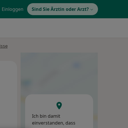
Einloggen
Sind Sie Ärztin oder Arzt?
isse
Mo,
Di,
Mi,
10 Aug
11 Aug
12 Aug
Ich bin damit
einverstanden, dass