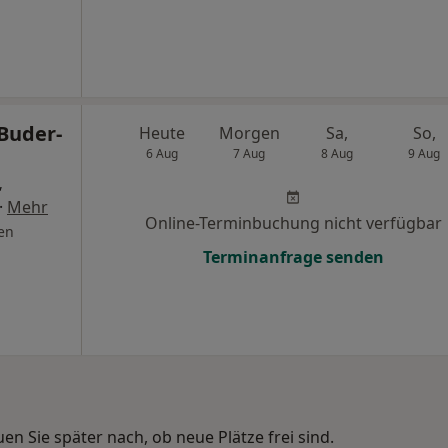
 Buder-
Heute
Morgen
Sa,
So,
6 Aug
7 Aug
8 Aug
9 Aug
,
·
Mehr
Online-Terminbuchung nicht verfügbar
en
Terminanfrage senden
n Sie später nach, ob neue Plätze frei sind.