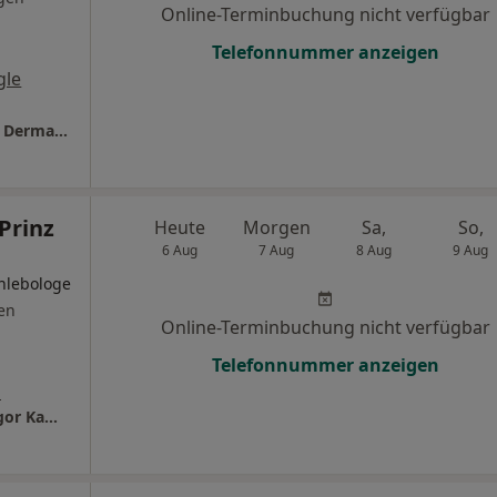
Online-Terminbuchung nicht verfügbar
Telefonnummer anzeigen
gle
Praxis Dr.med. Sabine Anders Fachärztin für Dermatologie
Prinz
Heute
Morgen
Sa,
So,
6 Aug
7 Aug
8 Aug
9 Aug
Phlebologe
en
Online-Terminbuchung nicht verfügbar
Telefonnummer anzeigen
s
Dres. Rosa Maria Kaiser Norbert Prinz und Igor Kamionek