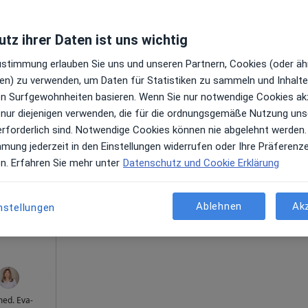
tz ihrer Daten ist uns wichtig
Zustimmung erlauben Sie uns und unseren Partnern, Cookies (oder äh
Heute
Morgen
Sa,
So,
en) zu verwenden, um Daten für Statistiken zu sammeln und Inhalte 
6 Aug
7 Aug
8 Aug
9 Aug
ren Surfgewohnheiten basieren. Wenn Sie nur notwendige Cookies ak
 nur diejenigen verwenden, die für die ordnungsgemäße Nutzung uns
erforderlich sind. Notwendige Cookies können nie abgelehnt werden.
Online-Terminbuchung nicht verfügbar
,
mmung jederzeit in den Einstellungen widerrufen oder Ihre Präferenz
Profil anzeigen
en. Erfahren Sie mehr unter
Datenschutz und Cookie Erklärung
ngen
Ablehnen
Ak
e Maps
nstellungen
xis
med. Eva-