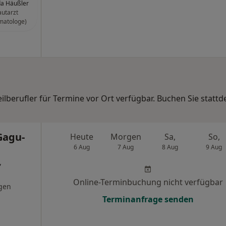
da Häußler
utarzt
matologe)
eilberufler für Termine vor Ort verfügbar. Buchen Sie statt
Gagu-
Heute
Morgen
Sa,
So,
6 Aug
7 Aug
8 Aug
9 Aug
,
Online-Terminbuchung nicht verfügbar
gen
Terminanfrage senden