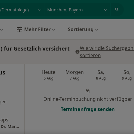
et, Erkrankung, Name
z.B. Berlin
Mehr Filter
Sortierung
für Gesetzlich versichert
Wie wir die Suchergebn
sortieren
us
Heute
Morgen
Sa,
So,
6 Aug
7 Aug
8 Aug
9 Aug
Online-Terminbuchung nicht verfügbar
gen
Terminanfrage senden
Maps
Dermatologie München Schwabing Prof. Dr. Dr. Markus Reinholz Facharzt für Dermatologie