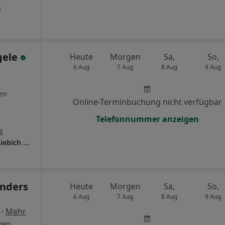
s
gele
Heute
Morgen
Sa,
So,
6 Aug
7 Aug
8 Aug
9 Aug
en
Online-Terminbuchung nicht verfügbar
Telefonnummer anzeigen
s
DERMAZENT Dermatologie im Zentrum Dr. Liebich & Kollegen
Anders
Heute
Morgen
Sa,
So,
6 Aug
7 Aug
8 Aug
9 Aug
·
Mehr
gen