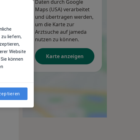
Daten durch Google
Maps (USA) verarbeitet
und übertragen werden,
um die Karte zur
nliche
Arztsuche auf jameda
Mo,
Di,
Mi,
zu liefern,
10 Aug
nutzen zu können.
11 Aug
12 Aug
zeptieren,
erer Website
Karte anzeigen
 Sie können
en
zeptieren