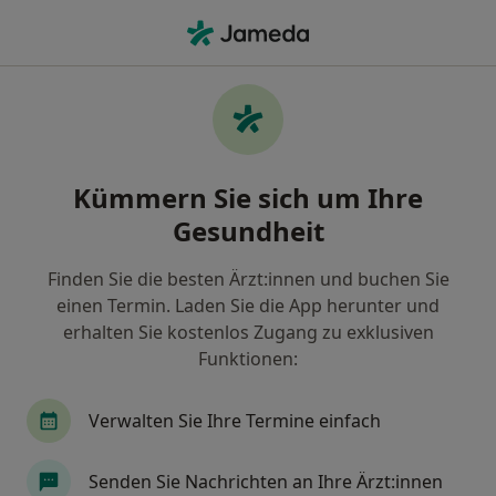
Ha
Hautarzt (Dermatologe) • Münster, Nordrhein-Westfalen
Filter & Sortierung
• 1
Zu Google Map
Empfohlene Hautärzte (Dermatologen)
Kümmern Sie sich um Ihre
für Gesetzlich versichert in Münster
Gesundheit
Wie wir die Suchergebnisse sortieren
Finden Sie die besten Ärzt:innen und buchen Sie
einen Termin. Laden Sie die App herunter und
erhalten Sie kostenlos Zugang zu exklusiven
Funktionen:
Verwalten Sie Ihre Termine einfach
Dr. med. Carmen Kotthoff
Senden Sie Nachrichten an Ihre Ärzt:innen
Hautärztin (Dermatologin), Venerologin, Allergologin