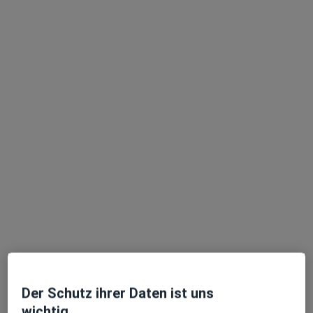
Wolbecker Str. 21, Münster
•
Zu Google Maps
Hautarzt- und Laserzentrum Dr.med. Christian Drerup Facharzt für Dermatologie
Dieser Arzt bzw. diese Ärztin bietet keine Online-Terminbuchung an diesem Standort an.
Terminanfrage senden
Videosprechstunde verfügbar
In Ihrer Nähe sind derzeit keine Ärzte oder
Heilberufler für Termine vor Ort verfügbar. Buchen
Sie stattdessen eine Videosprechstunde
Der Schutz ihrer Daten ist uns
wichtig