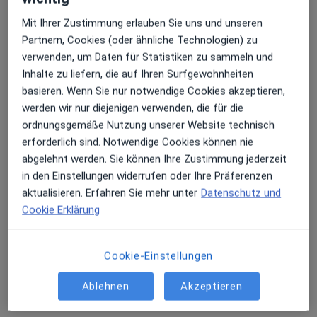
Mit Ihrer Zustimmung erlauben Sie uns und unseren
Partnern, Cookies (oder ähnliche Technologien) zu
Dr. med. Yvonne Gagu-Koll
verwenden, um Daten für Statistiken zu sammeln und
Inhalte zu liefern, die auf Ihren Surfgewohnheiten
Hautärztin (Dermatologin), Venerologin
558 Bewertungen
basieren. Wenn Sie nur notwendige Cookies akzeptieren,
werden wir nur diejenigen verwenden, die für die
ordnungsgemäße Nutzung unserer Website technisch
Dieser Arzt bzw. diese Ärztin bietet keine Online-Terminbuchung an diesem Standort an.
erforderlich sind. Notwendige Cookies können nie
abgelehnt werden. Sie können Ihre Zustimmung jederzeit
Terminanfrage senden
in den Einstellungen widerrufen oder Ihre Präferenzen
aktualisieren. Erfahren Sie mehr unter
Datenschutz und
Cookie Erklärung
Cookie-Einstellungen
Ablehnen
Akzeptieren