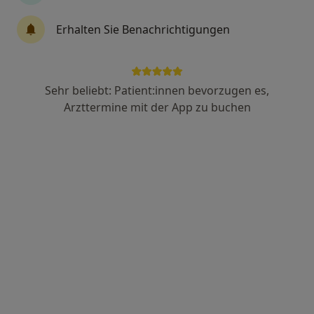
27 Bewertungen
Erhalten Sie Benachrichtigungen
Warendorfer Str. 3, Münster
•
Zu Google Maps
Praxis Dr.med. Carmen Kotthoff Fachärztin für Dermatologie
Sehr beliebt: Patient:innen bevorzugen es,
Dieser Arzt bzw. diese Ärztin bietet keine Online-Terminbuchung an diesem Standort an.
Arzttermine mit der App zu buchen
Terminanfrage senden
Dr. med. Kai Rezai
Hautarzt (Dermatologe), Allergologe