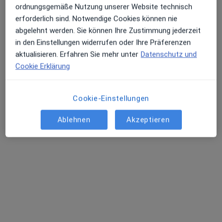
ordnungsgemäße Nutzung unserer Website technisch
erforderlich sind. Notwendige Cookies können nie
abgelehnt werden. Sie können Ihre Zustimmung jederzeit
Dr. med. Eugen Schippers
in den Einstellungen widerrufen oder Ihre Präferenzen
·
Mehr
Homöopath, Allgemeinmediziner, Chiropraktiker
aktualisieren. Erfahren Sie mehr unter
Datenschutz und
28 Bewertungen
Cookie Erklärung
Hans-Franck-Str. 2, Meisenheim
•
Zu Google Maps
Cookie-Einstellungen
Privatpraxis Dr.med. Eugen Schippers Facharzt für Allgemeinmedizin
Privatpraxis
Ablehnen
Akzeptieren
Dieser Arzt bzw. diese Ärztin bietet keine Online-Terminbuchung an diesem Standort an.
Terminanfrage senden
Andere Spezialisten in Ihrer Region
Im Moment sind keine Plätze mehr frei. Schauen Sie