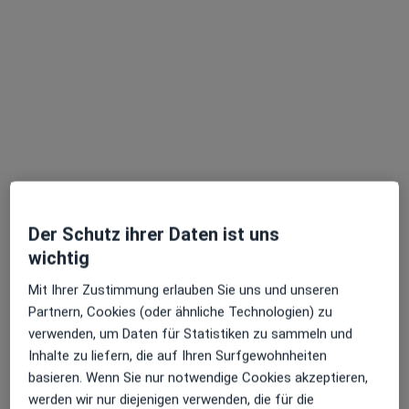
Bahnhofstr. 101, Saarbrücken
•
Zu Google Maps
Praxis Dr.med. Diana Csikai Fachärztin f. Allgemeinmedizin
Dieser Arzt bzw. diese Ärztin bietet keine Online-Terminbuchung an diesem Standort an.
Terminanfrage senden
Ärzte und Heilberufler verfügbar
Der Schutz ihrer Daten ist uns
Diese Ärzte und Heilberufler befinden sich
wichtig
außerhalb von Saarbrücken, Saarland in Gebieten
Mit Ihrer Zustimmung erlauben Sie uns und unseren
nahe Ihrer Suche.
Partnern, Cookies (oder ähnliche Technologien) zu
verwenden, um Daten für Statistiken zu sammeln und
Inhalte zu liefern, die auf Ihren Surfgewohnheiten
basieren. Wenn Sie nur notwendige Cookies akzeptieren,
werden wir nur diejenigen verwenden, die für die