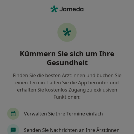
Ha
Homöopath • Saarbrücken, Saarland
Filter & Sortierung
• 1
Zu Google Map
Empfohlene Homöopath für Privat
Kümmern Sie sich um Ihre
versichert in Saarbrücken
Gesundheit
Wie wir die Suchergebnisse sortieren
Finden Sie die besten Ärzt:innen und buchen Sie
einen Termin. Laden Sie die App herunter und
erhalten Sie kostenlos Zugang zu exklusiven
Funktionen:
Verwalten Sie Ihre Termine einfach
Dr. med. Ulli Schweig
Senden Sie Nachrichten an Ihre Ärzt:innen
·
Mehr
Homöopath, Allgemeinmediziner