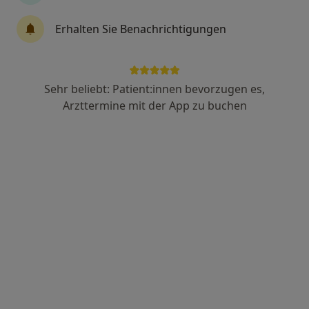
19 Bewertungen
Erhalten Sie Benachrichtigungen
Ottweilerstr. 62, Saarbrücken
•
Zu Google Maps
Dres. Ulli Schweig und Kathrin Lembert
Sehr beliebt: Patient:innen bevorzugen es,
Dieser Arzt bzw. diese Ärztin bietet keine Online-Terminbuchung an diesem Standort an.
Arzttermine mit der App zu buchen
Terminanfrage senden
Frank Born
Homöopath, Allgemeinmediziner, Akupunkteur