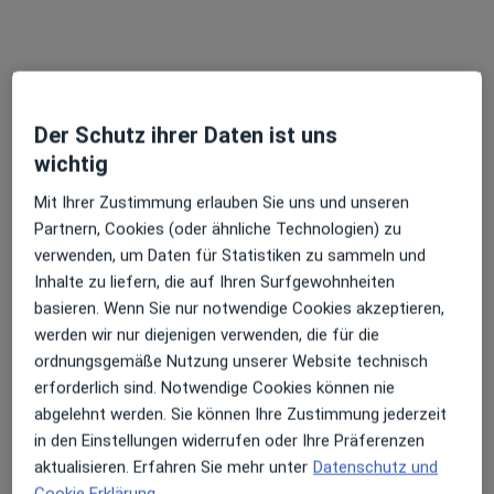
Dr. med. Frank Becker
Urologe, Onkologe
12 Bewertungen
Der Schutz ihrer Daten ist uns
wichtig
Mit Ihrer Zustimmung erlauben Sie uns und unseren
Adresse 1
Adresse 2
Partnern, Cookies (oder ähnliche Technologien) zu
verwenden, um Daten für Statistiken zu sammeln und
Boxbergweg 3, Neunkirchen
•
Zu Google Maps
Inhalte zu liefern, die auf Ihren Surfgewohnheiten
Prof. Dr.med. Andreas Becker Dres. Christoph Pönicke und Frank Becker
basieren. Wenn Sie nur notwendige Cookies akzeptieren,
Dieser Arzt bzw. diese Ärztin bietet keine Online-Terminbuchung an diesem Standort an.
werden wir nur diejenigen verwenden, die für die
ordnungsgemäße Nutzung unserer Website technisch
Terminanfrage senden
erforderlich sind. Notwendige Cookies können nie
abgelehnt werden. Sie können Ihre Zustimmung jederzeit
in den Einstellungen widerrufen oder Ihre Präferenzen
Ärzte und Heilberufler verfügbar
aktualisieren. Erfahren Sie mehr unter
Datenschutz und
Cookie Erklärung