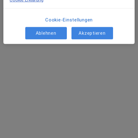
Diese Ärzte und Heilberufler befinden sich
außerhalb von Saarbrücken, Saarland in Gebieten
nahe Ihrer Suche.
Cookie-Einstellungen
Ablehnen
Akzeptieren
Dr. med. Stephan Galuschge
Urologe, Androloge
186 Bewertungen
Luxemburger Str. 148, Trier
•
Zu Google Maps
Urologie Trier
Dieser Arzt bzw. diese Ärztin bietet keine Online-Terminbuchung an diesem Standort an.