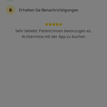
8 Bewertungen
Erhalten Sie Benachrichtigungen
Adresse 1
Adresse 2
Sehr beliebt: Patient:innen bevorzugen es,
Arzttermine mit der App zu buchen
Zu Google
Saargemünder Straße 156, Saarbrücken
•
Maps
Deutsch-Französisches MVZ
Dieser Arzt bzw. diese Ärztin bietet keine Online-Terminbuchung an diesem Standort an.
Terminanfrage senden