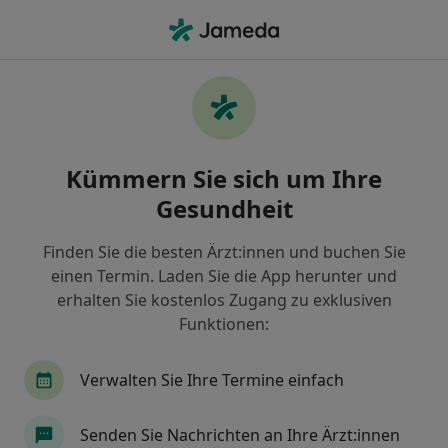
Ha
Urologe • Saarbrücken, Saarland
Filter & Sortierung
• 1
Zu Google Map
Empfohlene Urologen für Privat
Kümmern Sie sich um Ihre
versichert in Saarbrücken
Gesundheit
Wie wir die Suchergebnisse sortieren
Finden Sie die besten Ärzt:innen und buchen Sie
einen Termin. Laden Sie die App herunter und
erhalten Sie kostenlos Zugang zu exklusiven
Funktionen:
Verwalten Sie Ihre Termine einfach
Nicolas Rickert
Senden Sie Nachrichten an Ihre Ärzt:innen
Urologe