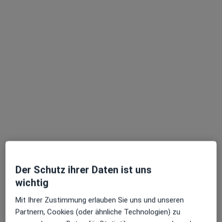
Goethestr. 25, Neunkirchen
•
Zu Google Maps
Praxis Dr.med. Rainer Sandweg Facharzt für Neurologie und Psychiatrie
Privatpraxis
Dieser Arzt bzw. diese Ärztin bietet keine Online-Terminbuchung an diesem Standort an.
Terminanfrage senden
Ärzte und Heilberufler verfügbar
Diese Ärzte und Heilberufler befinden sich
außerhalb von Saarbrücken, Saarland in Gebieten
nahe Ihrer Suche.
Der Schutz ihrer Daten ist uns
wichtig
Mit Ihrer Zustimmung erlauben Sie uns und unseren
Partnern, Cookies (oder ähnliche Technologien) zu