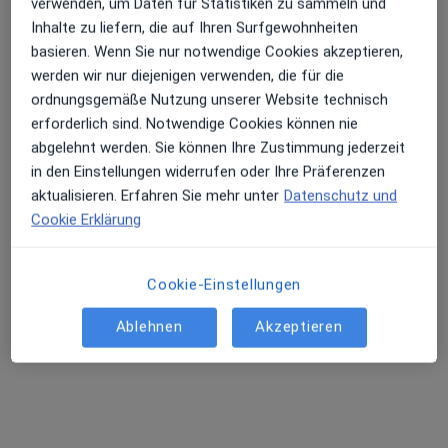
verwenden, um Daten für Statistiken zu sammeln und
Inhalte zu liefern, die auf Ihren Surfgewohnheiten
basieren. Wenn Sie nur notwendige Cookies akzeptieren,
werden wir nur diejenigen verwenden, die für die
Dr. med. Dirk Ohlmann
ordnungsgemäße Nutzung unserer Website technisch
·
Mehr
Neurologe, Psychiater, Nervenheilkunde
erforderlich sind. Notwendige Cookies können nie
406 Bewertungen
abgelehnt werden. Sie können Ihre Zustimmung jederzeit
in den Einstellungen widerrufen oder Ihre Präferenzen
Brautrockstr. 40, Bullay
•
Zu Google Maps
aktualisieren. Erfahren Sie mehr unter
Datenschutz und
Privatpraxis Dr.med. Dirk Ohlmann Facharzt für Neurologie und Psychiatrie
Cookie Erklärung
Privatpraxis
Dieser Arzt bzw. diese Ärztin bietet keine Online-Terminbuchung an diesem Standort an.
Cookie-Einstellungen
Terminanfrage senden
Ablehnen
Akzeptieren
Andere Spezialisten in Ihrer Region
Im Moment sind keine Plätze mehr frei. Schauen Sie