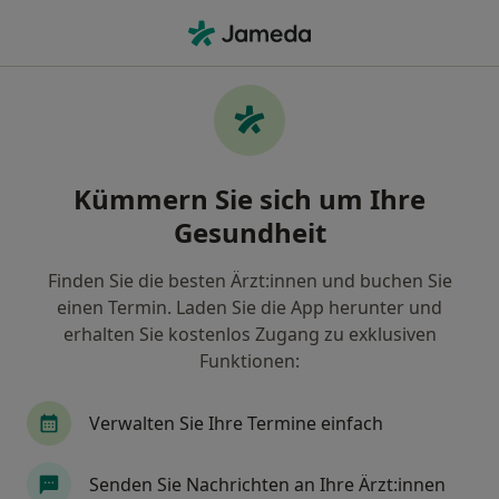
Ha
Neurologe • Saarbrücken, Saarland
Filter & Sortierung
• 1
Zu Google Map
Empfohlene Neurologen für Privat
Kümmern Sie sich um Ihre
versichert in Saarbrücken
Gesundheit
Wie wir die Suchergebnisse sortieren
Finden Sie die besten Ärzt:innen und buchen Sie
einen Termin. Laden Sie die App herunter und
erhalten Sie kostenlos Zugang zu exklusiven
Funktionen:
Verwalten Sie Ihre Termine einfach
Dr. med. Ibram Adel
Senden Sie Nachrichten an Ihre Ärzt:innen
Neurologe