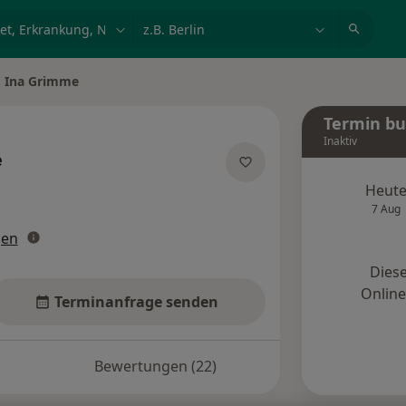
et, Erkrankung, Name
z.B. Berlin
. Ina Grimme
Termin b
Inaktiv
e
pezialisierungen
Heut
7 Aug
gen
Diese
Onlin
Terminanfrage senden
Bewertungen (22)