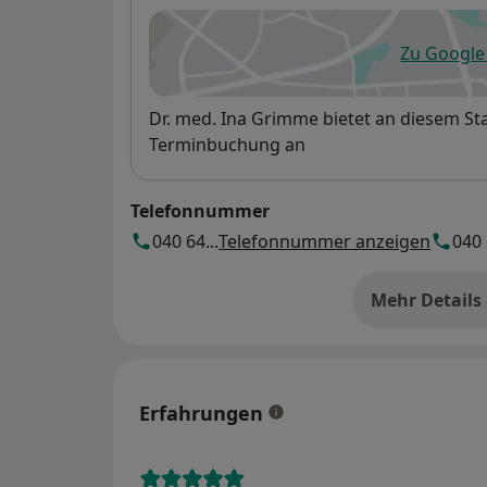
Zu Googl
öf
Verfügbarkeit
Dr. med. Ina Grimme bietet an diesem St
Terminbuchung an
Telefonnummer
040 64...
Telefonnummer anzeigen
040 
Mehr Details
üb
Erfahrungen