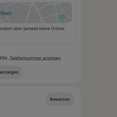
e Maps
fnet in einer neuen Registerkarte
andort über Jameda keine Online-
694...
Telefonnummer anzeigen
 anzeigen
er die Adresse
Bewerten