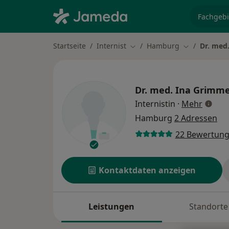
Fachgebi
Startseite
Internist
Hamburg
Dr. med
Stadt ändern
Stadt ändern
Dr. med.
Ina Grimm
über S
Internistin
·
Mehr
Hamburg
2 Adressen
22 Bewertun
Kontaktdaten anzeigen
Leistungen
Standorte