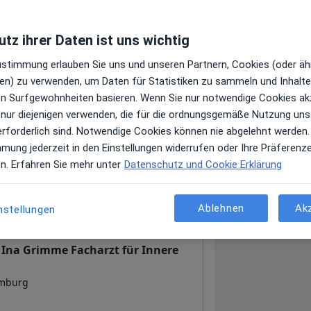
tz ihrer Daten ist uns wichtig
Leistungen und Kosten
Zustimmung erlauben Sie uns und unseren Partnern, Cookies (oder äh
e Informationen über Leistungen
en) zu verwenden, um Daten für Statistiken zu sammeln und Inhalte 
ügt.
ren Surfgewohnheiten basieren. Wenn Sie nur notwendige Cookies ak
 nur diejenigen verwenden, die für die ordnungsgemäße Nutzung uns
erforderlich sind. Notwendige Cookies können nie abgelehnt werden.
mmung jederzeit in den Einstellungen widerrufen oder Ihre Präferenz
en. Erfahren Sie mehr unter
Datenschutz und Cookie Erklärung
Ablehnen
Ak
nstellungen
 Ina Grimme Facharzt für Innere
mburg