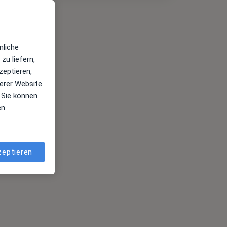
nliche
zu liefern,
zeptieren,
erer Website
 Sie können
en
zeptieren