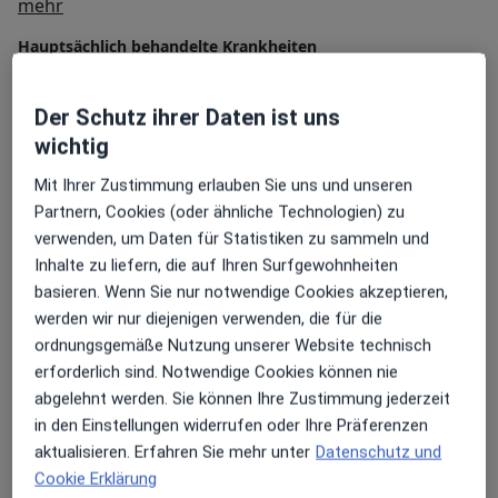
Über mich
mehr
Vorsorgeuntersuchungen, EKG,
Präventionsmaßnahmen wie Impfungen und
Hauptsächlich behandelte Krankheiten
Hautkrebsvorsorge sowie Reisemedizin und die
Bluthochdruck (Hypertonie)
Diabetes
Koordination Ihrer fachärztlichen Behandlung durch
Herzrhythmusstörungen
Herzinsuffizienz
Der Schutz ihrer Daten ist uns
unser lokales Netzwerk.
a11y_sr_more_diseases
Asthma
+10
wichtig
Mit Ihrer Zustimmung erlauben Sie uns und unseren
Konsultationsformate
Partnern, Cookies (oder ähnliche Technologien) zu
Persönlich
Standorte anzeigen (1)
verwenden, um Daten für Statistiken zu sammeln und
Inhalte zu liefern, die auf Ihren Surfgewohnheiten
Fotos und Videos
basieren. Wenn Sie nur notwendige Cookies akzeptieren,
werden wir nur diejenigen verwenden, die für die
ordnungsgemäße Nutzung unserer Website technisch
erforderlich sind. Notwendige Cookies können nie
abgelehnt werden. Sie können Ihre Zustimmung jederzeit
in den Einstellungen widerrufen oder Ihre Präferenzen
aktualisieren. Erfahren Sie mehr unter
Datenschutz und
Galerie ansehen (2)
Cookie Erklärung