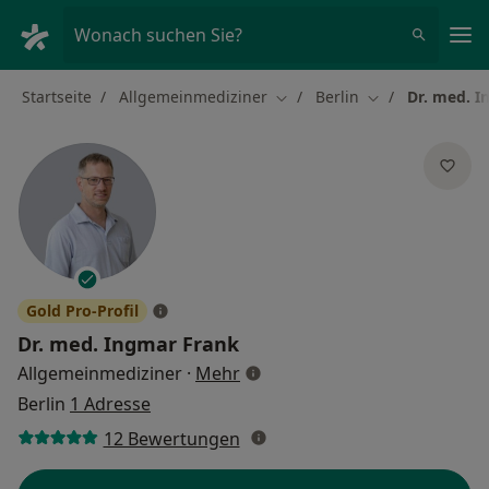
Ha
Wonach suchen Sie?
Startseite
Allgemeinmediziner
Berlin
Dr. med. I
Stadt ändern
Stadt ändern
Gold Pro-Profil
Dr. med.
Ingmar Frank
über Spezialisierungen
Allgemeinmediziner
·
Mehr
Berlin
1 Adresse
12 Bewertungen