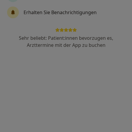
Dr. med. Wolfgang Dausch
Erhalten Sie Benachrichtigungen
Internist, Kardiologe, Notfallmediziner
Adresse 1
Adresse 2
Adresse 3
Sehr beliebt: Patient:innen bevorzugen es,
Arzttermine mit der App zu buchen
Wiener Str. 1, Bremerhaven
•
Zu Google Maps
AMEOS Klinikum Mitte Klinik für Herz-, Kreislauf- und Gefäßmedizin
Dieser Arzt bzw. diese Ärztin bietet keine Online-Terminbuchung an diesem Standort an.
Terminanfrage senden