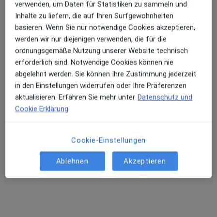
verwenden, um Daten für Statistiken zu sammeln und
Inhalte zu liefern, die auf Ihren Surfgewohnheiten
basieren. Wenn Sie nur notwendige Cookies akzeptieren,
werden wir nur diejenigen verwenden, die für die
ordnungsgemäße Nutzung unserer Website technisch
erforderlich sind. Notwendige Cookies können nie
abgelehnt werden. Sie können Ihre Zustimmung jederzeit
in den Einstellungen widerrufen oder Ihre Präferenzen
Dr. med. Ariane Deu
aktualisieren. Erfahren Sie mehr unter
Datenschutz und
·
Mehr
Internistin, Allgemeinmedizinerin, Akupunkteurin
Cookie Erklärung
143 Bewertungen
Cookie-Einstellungen
Adresse
Videosprechstunde
Ablehnen
Akzeptieren
Kieler Str. 413, Hamburg
•
Zu Google Maps
Praxis für ganzheit. Medizin Hamburg-Stellingen Dr.med. Ariane Deu und Christian Kuschel
Dieser Arzt bzw. diese Ärztin bietet keine Online-Terminbuchung an diesem Standort an.