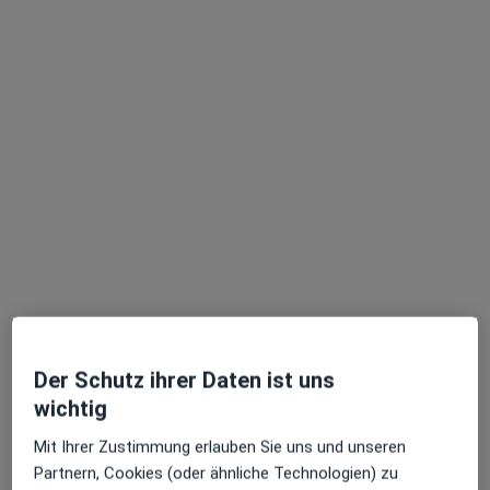
Dr. med. Maximilian Graunke
·
Mehr
Internist, Allgemeinmediziner, Hausarzt
101 Bewertungen
Zu Google
Lohmühlenstr. 5 Haus CF0, Hamburg
•
Maps
Asklepios MVZ St. Georg
Der Schutz ihrer Daten ist uns
Dieser Arzt bzw. diese Ärztin bietet keine Online-Terminbuchung an diesem Standort an.
wichtig
Terminanfrage senden
Mit Ihrer Zustimmung erlauben Sie uns und unseren
Partnern, Cookies (oder ähnliche Technologien) zu