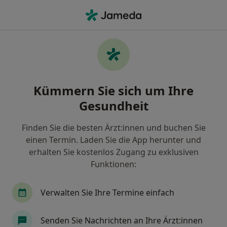
Ha
Internist • Geestland, Niedersachsen
Filter & Sortierung
Zu Google Maps
Internist in Geestland: Termin buchen
Kümmern Sie sich um Ihre
mit jameda
Gesundheit
Finden Sie Internisten in Geestland und buchen Sie
online ohne zusätzliche Kosten.
Finden Sie die besten Ärzt:innen und buchen Sie
Wie wir die Suchergebnisse sortieren
einen Termin. Laden Sie die App herunter und
erhalten Sie kostenlos Zugang zu exklusiven
Funktionen:
Verwalten Sie Ihre Termine einfach
Senden Sie Nachrichten an Ihre Ärzt:innen