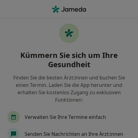
Ha
Ultraschalluntersuchung • Geestland, Niedersachsen
Filter & Sortierung
• 1
Zu Google Map
Ultraschalluntersuchung, Geestland
Kümmern Sie sich um Ihre
Wie wir die Suchergebnisse sortieren
Gesundheit
Finden Sie die besten Ärzt:innen und buchen Sie
Welche Terminart möchten Sie buchen?
einen Termin. Laden Sie die App herunter und
Ultraschalluntersuchung
erhalten Sie kostenlos Zugang zu exklusiven
Funktionen:
Verwalten Sie Ihre Termine einfach
Senden Sie Nachrichten an Ihre Ärzt:innen