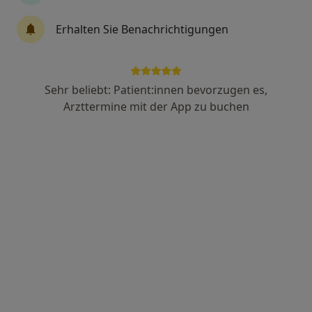
Erhalten Sie Benachrichtigungen
Aimee Neli Southy Etotoue
Frauenärztin (Gynäkologin)
84 Bewertungen
Sehr beliebt: Patient:innen bevorzugen es,
Arzttermine mit der App zu buchen
Mittelweg 18, Nordenham
•
Zu Google Maps
Praxis Aimee Neli Southy Etotoue Fachärztin für Frauenheilkunde und Geburtshilfe
Dieser Arzt bzw. diese Ärztin bietet keine Online-Terminbuchung an diesem Standort an.
Terminanfrage senden