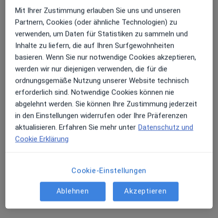
Mit Ihrer Zustimmung erlauben Sie uns und unseren
Partnern, Cookies (oder ähnliche Technologien) zu
verwenden, um Daten für Statistiken zu sammeln und
Inhalte zu liefern, die auf Ihren Surfgewohnheiten
Dr. med. Andreas Gerdts
basieren. Wenn Sie nur notwendige Cookies akzeptieren,
·
Mehr
Allgemeinmediziner
werden wir nur diejenigen verwenden, die für die
23 Bewertungen
ordnungsgemäße Nutzung unserer Website technisch
erforderlich sind. Notwendige Cookies können nie
abgelehnt werden. Sie können Ihre Zustimmung jederzeit
Adresse
Videosprechstunde
in den Einstellungen widerrufen oder Ihre Präferenzen
aktualisieren. Erfahren Sie mehr unter
Datenschutz und
Zu Google
Cookie Erklärung
Mattenburger Str. 17-19, Geestland
•
Maps
Praxis Dr.med. Andreas Gerdts Facharzt für Allgemeinmedizin
Cookie-Einstellungen
Dieser Arzt bzw. diese Ärztin bietet keine Online-Terminbuchung an diesem Standort an.
Ablehnen
Akzeptieren
Terminanfrage senden