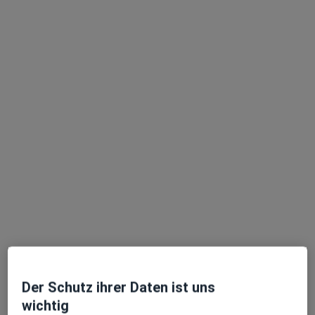
Visiting Prof.(UNN*) Dr. med. Conrad
Obioha Ojike
Frauenarzt (Gynäkologe)
158 Bewertungen
Zu Google
Dr.-Franz-Mertens-Str. 8 a, Bremerhaven
•
Maps
Praxis Dr.med. Conrad O. Ojike Facharzt für Frauenheilkunde und Geburtshilfe
Dieser Arzt bzw. diese Ärztin bietet keine Online-Terminbuchung an diesem Standort an.
Terminanfrage senden
Der Schutz ihrer Daten ist uns
wichtig