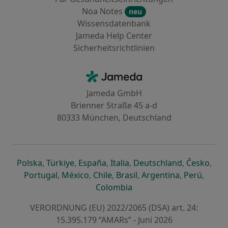
Noa Notes
neu
Wissensdatenbank
Jameda Help Center
Sicherheitsrichtlinien
Kontakt
Jameda - Startseite
Jameda GmbH
Brienner Straße 45 a-d
80333 München, Deutschland
öffnet in einer neuen Registerkarte
öffnet in einer neuen Registerkarte
öffnet in einer neuen Registerk
öffnet in einer neuen Reg
öffnet in ei
öffn
Polska
,
Türkiye
,
España
,
Italia
,
Deutschland
,
Česko
,
öffnet in einer neuen Registerkarte
öffnet in einer neuen Registerkarte
öffnet in einer neuen Register
öffnet in einer neuen R
öffnet in ei
öffnet
Portugal
,
México
,
Chile
,
Brasil
,
Argentina
,
Perú
,
öffnet in einer neuen Re
Colombia
VERORDNUNG (EU) 2022/2065 (DSA) art. 24:
15.395.179 “AMARs” - Juni 2026