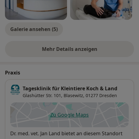
Galerie ansehen (5)
Mehr Details anzeigen
über Erfahrungen
Praxis
Tagesklinik für Kleintiere Koch & Land
Glashütter Str. 101,
Blasewitz
, 01277
Dresden
Zu Google Maps
öffnet in einer neuen Registe
Verfügbarkeit
Dr. med. vet. Jan Land bietet an diesem Standort