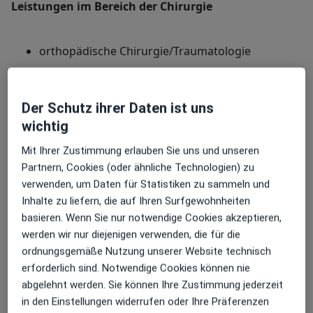
Leistungen im Bereich der Chirurgie
orthopädische Chirurgie/Traumatologie
Gelenkschirurgie/Arthroskopie
Der Schutz ihrer Daten ist uns
Wirbelsäulenchirurgie/Neurochirurgie
wichtig
Mit Ihrer Zustimmung erlauben Sie uns und unseren
Viszeralchirurgie
Partnern, Cookies (oder ähnliche Technologien) zu
verwenden, um Daten für Statistiken zu sammeln und
Thoraxchirurgie
Mein weiteres Leistungs­spektrum
Inhalte zu liefern, die auf Ihren Surfgewohnheiten
basieren. Wenn Sie nur notwendige Cookies akzeptieren,
Augenchirurgie
In unserer Tagesklinik für Kleintiere Koch & Land
werden wir nur diejenigen verwenden, die für die
in Dresden bin ich für Ihren Liebling da wenn Sie
ordnungsgemäße Nutzung unserer Website technisch
tierärztliche Hilfe benötigen. Wir bieten unter
erforderlich sind. Notwendige Cookies können nie
anderem Leistungen aus den Bereichen der Chirurgie
abgelehnt werden. Sie können Ihre Zustimmung jederzeit
Inneren Medizin und Orthopädie an. Somit kann ich
in den Einstellungen widerrufen oder Ihre Präferenzen
Ihrem Tier als Veterinärmediziner mit dem