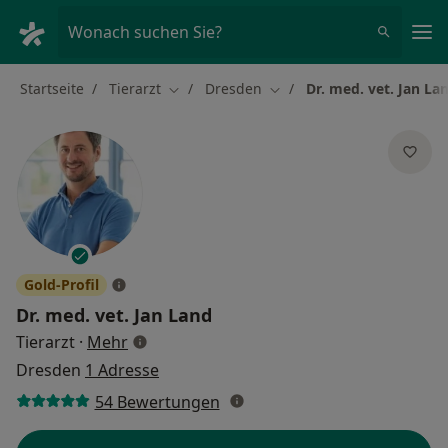
Ha
Wonach suchen Sie?
Startseite
Tierarzt
Dresden
Dr. med. vet. Jan La
Stadt ändern
Stadt ändern
Gold-Profil
Dr. med. vet.
Jan Land
über Spezialisierungen
Tierarzt
·
Mehr
Dresden
1 Adresse
54 Bewertungen