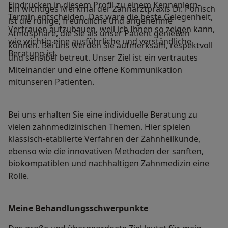
Eindrücken in diesem Profil zu einem Kennenlern-
Ein wichtiges Merkmal der Zahnarztpraxis Dr. Pönisch
Termin entscheiden. Das wäre die beste Gelegenheit,
ist die ruhige, freundliche und angenehme
Vertrauen aufzubauen, weil ich Ihnen so zeigen kann,
Atmosphäre, die Sie als unser Patient genießen
wie wichtig eine ausführliche und verständliche
können. Bei uns werden Sie aufmerksam, respektvoll
Beratung ist.
und sensibel betreut. Unser Ziel ist ein vertrautes
Miteinander und eine offene Kommunikation
mitunseren Patienten.
Bei uns erhalten Sie eine individuelle Beratung zu
vielen zahnmedizinischen Themen. Hier spielen
klassisch-etablierte Verfahren der Zahnheilkunde,
ebenso wie die innovativen Methoden der sanften,
biokompatiblen und nachhaltigen Zahnmedizin eine
Rolle.
Meine Behandlungs­schwerpunkte