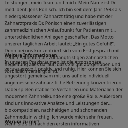
Leistungen, mein Team und mich. Mein Name ist Dr.
med. dent. Jens Pönisch. Ich bin seit dem Jahr 1993 als
niedergelassener Zahnarzt tätig und habe mit der
Zahnarztpraxis Dr. Pönisch einen zuverlässigen
zahnmedizinischen Anlaufpunkt für Patienten mit
unterschiedlichen Anliegen geschaffen. Das Motto
unserer täglichen Arbeit lautet: „Ein gutes Gefühl!“.
Denn bei uns konzentriert sich vom Erstgespräch mit
Weitere Informationen
neuen Patienten bis zur langfristigen zahnärztlichen
In unseren Praxisräumen ist die Atmosphäre
Begleitung alles darauf, dass Sie gut aufgehoben und
vertrauensvoll, positiv und ruhig. Hier können Sie sich
vorbildlich versorgt sind.
ungestört gemeinsam mit uns auf die individuell
angemessene zahnärztliche Betreuung konzentrieren.
Dabei spielen etablierte Verfahren und Materialien der
modernen Zahnheilkunde eine große Rolle. Außerdem
sind uns innovative Ansätze und Leistungen der
biokompatiblen, nachhaltigen und schonenden
Zahnmedizin wichtig. Ich würde mich sehr freuen,
Warum zu mir?
wenn Sie sich nach den ersten informativen