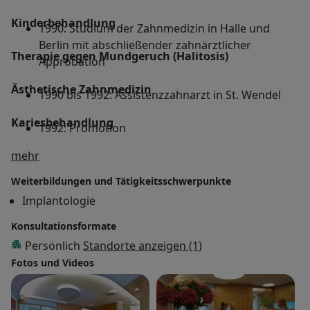
Kinderbehandlung
1990: Studium der Zahnmedizin in Halle und
Berlin mit abschließender zahnärztlicher
Therapie gegen Mundgeruch (Halitosis)
Approbation
Ästhetische Zahnmedizin
1990 bis 1992: Assistenzzahnarzt in St. Wendel
Kariesbehandlung
1992: Promotion
Über mich
Zahnerhaltung
mehr
1993: Eröffnung der Zahnarztpraxis Dr. Jens
Pönisch in Falkensee
Weiterbildungen und Tätigkeitsschwerpunkte
Zahnsteinentfernung
Implantologie
Sonstige Informationen über mich
1994 bis heute: Aktiv als Spezialist für
Konsultationsformate
Implantologie tätig; Mitglied bei den
Fachgesellschaften DGZI und BdIZ; Mitglied der
Persönlich
Standorte anzeigen (1)
Studiengruppe der DGZI Berlin/Brandenburg
Fotos und Videos