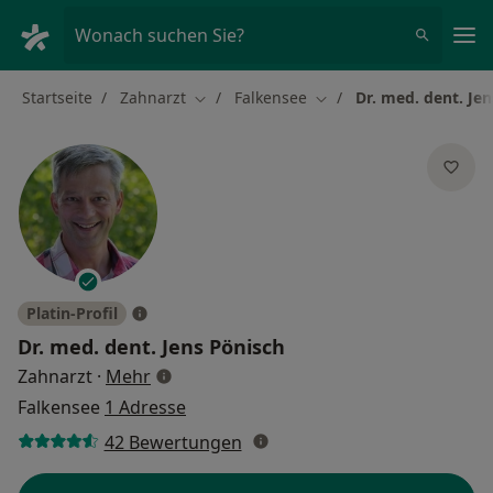
Ha
Wonach suchen Sie?
Startseite
Zahnarzt
Falkensee
Dr. med. dent. Je
Stadt ändern
Stadt ändern
Platin-Profil
Dr. med. dent.
Jens Pönisch
über Spezialisierungen
Zahnarzt
·
Mehr
Falkensee
1 Adresse
42 Bewertungen