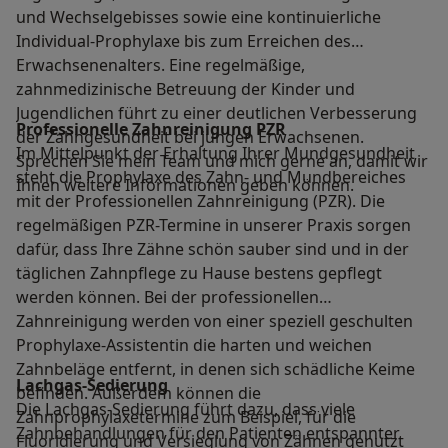
und Wechselgebisses sowie eine kontinuierliche
Individual-Prophylaxe bis zum Erreichen des
Erwachsenenalters. Eine regelmäßige,
zahnmedizinische Betreuung der Kinder und
Jugendlichen führt zu einer deutlichen Verbesserung
Professionelle Zahnreinigung PZR
der Zahngesundheit bei jungen Erwachsenen.
Im Mittelpunkt der Erhaltung Ihrer Mundgesundheit
Sprechen Sie mein Team und mich gerne an, damit wir
steht die Prophylaxe des Zahn- und Mundbereiches
Ihnen weitere Informationen geben können.
mit der Professionellen Zahnreinigung (PZR). Die
regelmäßigen PZR-Termine in unserer Praxis sorgen
dafür, dass Ihre Zähne schön sauber sind und in der
täglichen Zahnpflege zu Hause bestens gepflegt
werden können. Bei der professionellen
Zahnreinigung werden von einer speziell geschulten
Prophylaxe-Assistentin die harten und weichen
Zahnbeläge entfernt, in denen sich schädliche Keime
Lachgas-Sedierung
befinden. Außerdem können die
Die Lachgas-Sedierung führt dazu, dass viele
Zahnprophylaxetermine zum Beispiel, für die
Zahnbehandlungen für den Patienten entspannter
Fluoridierung und Versieglung von Zähnen genutzt