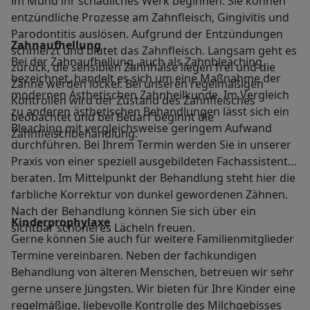
im Mund ihr schädliches Werk beginnen. Sie können
entzündliche Prozesse am Zahnfleisch, Gingivitis und
Parodontitis auslösen. Aufgrund der Entzündungen
Zahnaufhellung
schmerzt und blutet das Zahnfleisch. Langsam geht es
Bei der Zahnaufhellung, auch als Zahnbleaching
zurück, die sensiblen Zahnhälse liegen frei und die
bezeichnet, handelt es sich um eine Maßnahme der
Zähne werden locker. Bei unseren regelmäßigen
modernen Ästhetischen Zahnheilkunde. Im Vergleich
Kontrollen wird der Zustand des Zahnfleisches
zu anderen ästhetischen Behandlungen lässt sich ein
beobachtet und bei Bedarf beginnt die
Bleaching mit vergleichsweise geringem Aufwand
Zahnfleischbehandlung.
durchführen. Bei Ihrem Termin werden Sie in unserer
Praxis von einer speziell ausgebildeten Fachassistentin
beraten. Im Mittelpunkt der Behandlung steht hier die
farbliche Korrektur von dunkel gewordenen Zähnen.
Nach der Behandlung können Sie sich über ein
Kinderprophylaxe
sichtbar schöneres Lächeln freuen.
Gerne können Sie auch für weitere Familienmitglieder
Termine vereinbaren. Neben der fachkundigen
Behandlung von älteren Menschen, betreuen wir sehr
gerne unsere Jüngsten. Wir bieten für Ihre Kinder eine
regelmäßige, liebevolle Kontrolle des Milchgebisses