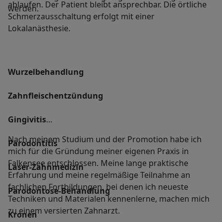
ablaufen. Der Patient bleibt ansprechbar. Die örtliche
werden.
Schmerzausschaltung erfolgt mit einer
Lokalanästhesie.
Wurzelbehandlung
Zahnfleischentzündung
Gingivitis
Nach meinem Studium und der Promotion habe ich
Parodontitis
mich für die Gründung meiner eigenen Praxis in
Falkensee entschlossen. Meine lange praktische
Laser-Zahnmedizin
Erfahrung und meine regelmäßige Teilnahme an
fachlichen Fortbildungen, bei denen ich neueste
Parodontose-Behandlung
Techniken und Materialen kennenlerne, machen mich
zu einem versierten Zahnarzt.
Kronen