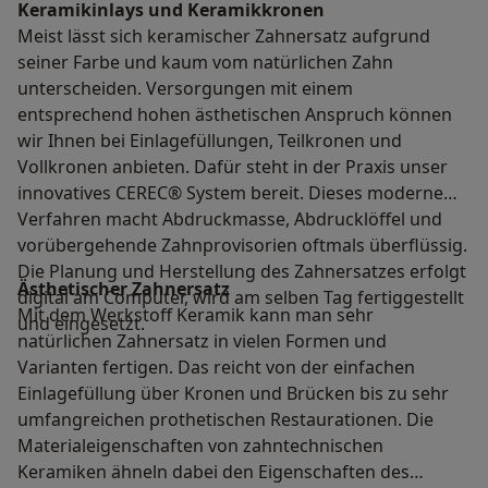
Keramikinlays und Keramikkronen
Meist lässt sich keramischer Zahnersatz aufgrund
seiner Farbe und kaum vom natürlichen Zahn
unterscheiden. Versorgungen mit einem
entsprechend hohen ästhetischen Anspruch können
wir Ihnen bei Einlagefüllungen, Teilkronen und
Vollkronen anbieten. Dafür steht in der Praxis unser
innovatives CEREC® System bereit. Dieses moderne
Verfahren macht Abdruckmasse, Abdrucklöffel und
vorübergehende Zahnprovisorien oftmals überflüssig.
Die Planung und Herstellung des Zahnersatzes erfolgt
Ästhetischer Zahnersatz
digital am Computer, wird am selben Tag fertiggestellt
Mit dem Werkstoff Keramik kann man sehr
und eingesetzt.
natürlichen Zahnersatz in vielen Formen und
Varianten fertigen. Das reicht von der einfachen
Einlagefüllung über Kronen und Brücken bis zu sehr
umfangreichen prothetischen Restaurationen. Die
Materialeigenschaften von zahntechnischen
Keramiken ähneln dabei den Eigenschaften des