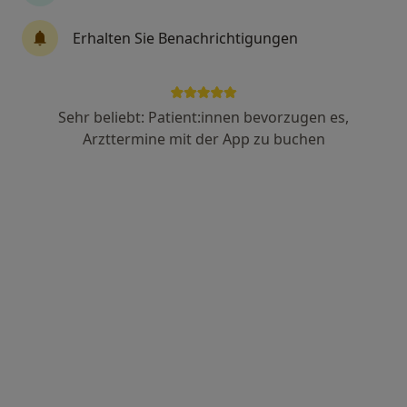
Dr. med. Inge Groth-Fromm
Erhalten Sie Benachrichtigungen
·
Mehr
Augenärztin, Ernährungsmedizinerin
4 Bewertungen
Sehr beliebt: Patient:innen bevorzugen es,
Adresse
Videosprechstunde
Arzttermine mit der App zu buchen
Koenigsallee 37 b, Berlin
•
Zu Google Maps
Privatpraxis Dr.med. Inge Groth-Fromm Fachärztin für Augenheilkunde
Privatpraxis
Dieser Arzt bzw. diese Ärztin bietet keine Online-Terminbuchung an diesem Standort an.
Terminanfrage senden