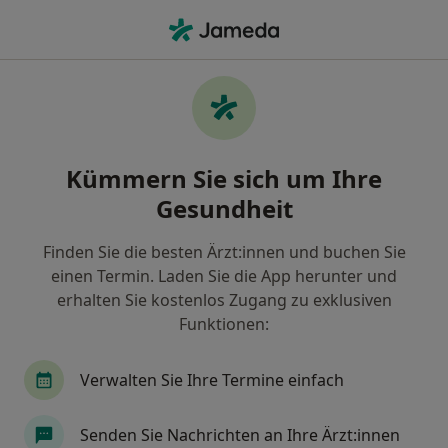
Ha
Augenarzt • Falkensee, Brandenburg
Filter & Sortierung
Zu Google Maps
Augenarzt in Falkensee: Termin buchen
Kümmern Sie sich um Ihre
mit jameda
Gesundheit
Finden Sie Augenärzte in Falkensee und buchen Sie
online ohne zusätzliche Kosten.
Finden Sie die besten Ärzt:innen und buchen Sie
Wie wir die Suchergebnisse sortieren
einen Termin. Laden Sie die App herunter und
erhalten Sie kostenlos Zugang zu exklusiven
Funktionen:
Verwalten Sie Ihre Termine einfach
Senden Sie Nachrichten an Ihre Ärzt:innen