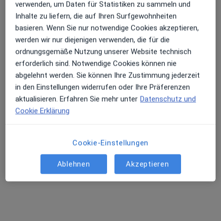
verwenden, um Daten für Statistiken zu sammeln und
Inhalte zu liefern, die auf Ihren Surfgewohnheiten
Terminanfrage senden
basieren. Wenn Sie nur notwendige Cookies akzeptieren,
werden wir nur diejenigen verwenden, die für die
ordnungsgemäße Nutzung unserer Website technisch
erforderlich sind. Notwendige Cookies können nie
abgelehnt werden. Sie können Ihre Zustimmung jederzeit
in den Einstellungen widerrufen oder Ihre Präferenzen
aktualisieren. Erfahren Sie mehr unter
Datenschutz und
Cookie Erklärung
Dott.ssa Maceda Gurabardhi
Cookie-Einstellungen
Augenärztin
142 Bewertungen
Ablehnen
Akzeptieren
Melanchthonstr. 14, Berlin
•
Zu Google Maps
Augenarztpraxis am Tiergarten -Maceda Gurabardhi Fachärztin für Augenheilkunde
Dieser Arzt bzw. diese Ärztin bietet keine Online-Terminbuchung an diesem Standort an.