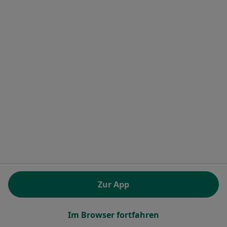
1
2
Ähnliche Suchen
Augenärzte in den beliebtesten Städten
Augenärzte in München
Augenärzte in Berlin
Augenärzte in Köln
Augenärzte in Frankfurt
Augenärzte in Hamburg
Mehr (5)
Mehr in der Kategorie: Augenärzte in den beli
Alle Augenarzt
Zur App
Beliebte Fachrichtungen in Falkensee
Im Browser fortfahren
Zahnärzte in Falkensee